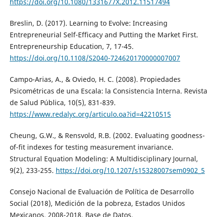
https://doi.org/10.1080/1331677X.2012.11517494
Breslin, D. (2017). Learning to Evolve: Increasing
Entrepreneurial Self-Efficacy and Putting the Market First.
Entrepreneurship Education, 7, 17-45.
https://doi.org/10.1108/S2040-724620170000007007
Campo-Arias, A., & Oviedo, H. C. (2008). Propiedades
Psicométricas de una Escala: la Consistencia Interna. Revista
de Salud Pública, 10(5), 831-839.
https://www.redalyc.org/articulo.oa?id=42210515
Cheung, G.W., & Rensvold, R.B. (2002. Evaluating goodness-
of-fit indexes for testing measurement invariance.
Structural Equation Modeling: A Multidisciplinary Journal,
9(2), 233-255.
https://doi.org/10.1207/s15328007sem0902_5
Consejo Nacional de Evaluación de Política de Desarrollo
Social (2018), Medición de la pobreza, Estados Unidos
Mexicanos, 2008-2018, Base de Datos.