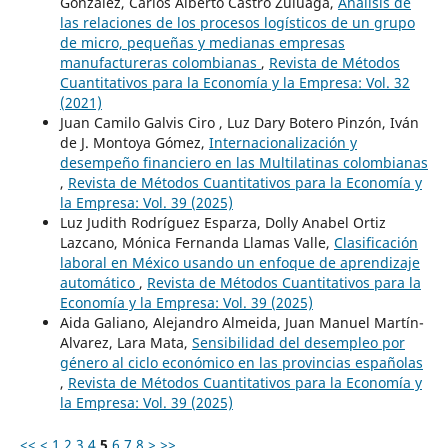
González, Carlos Alberto Castro Zuluaga,
Análisis de
las relaciones de los procesos logísticos de un grupo
de micro, pequeñas y medianas empresas
manufactureras colombianas
,
Revista de Métodos
Cuantitativos para la Economía y la Empresa: Vol. 32
(2021)
Juan Camilo Galvis Ciro , Luz Dary Botero Pinzón, Iván
de J. Montoya Gómez,
Internacionalización y
desempeño financiero en las Multilatinas colombianas
,
Revista de Métodos Cuantitativos para la Economía y
la Empresa: Vol. 39 (2025)
Luz Judith Rodríguez Esparza, Dolly Anabel Ortiz
Lazcano, Mónica Fernanda Llamas Valle,
Clasificación
laboral en México usando un enfoque de aprendizaje
automático
,
Revista de Métodos Cuantitativos para la
Economía y la Empresa: Vol. 39 (2025)
Aida Galiano, Alejandro Almeida, Juan Manuel Martín-
Alvarez, Lara Mata,
Sensibilidad del desempleo por
género al ciclo económico en las provincias españolas
,
Revista de Métodos Cuantitativos para la Economía y
la Empresa: Vol. 39 (2025)
<<
<
1
2
3
4
5
6
7
8
>
>>