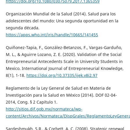
https://doi.org/10.1080/03075079.2017.1365359
Organización Mundial de la Salud (2014). Salud para los
adolescentes del mundo: Una segunda oportunidad en la
segunda década.
https://apps.who.int/iris/handle/10665/141455
Quiñonez-Tapia, F., González-Betanzos, F., Vargas-Garduño,
M. L., & Aguirre Lozano, Z. E. (2020). Validation of the Social
Entrepreneurial Antecedents Scale in University Students in
Mexico. International Journal of Entrepreneurial Knowledge,
8(1), 1-18.
https://doi.org/10.37335/ijek.v8i2.97
Reglamento de la Ley General de Salud en Materia de
Investigación para la Salud en México (2014). DOF 02-04-
2014, Cong. § 2 Capítulo 1.
http://sitios.dif.gob.mx/normateca/wp-
content/Archivos/Normateca/DispGrales/ReglamentoLeyGenera
Sardeshmukh, S.R., & Corbett, A. C. (2008). Strategic renewal