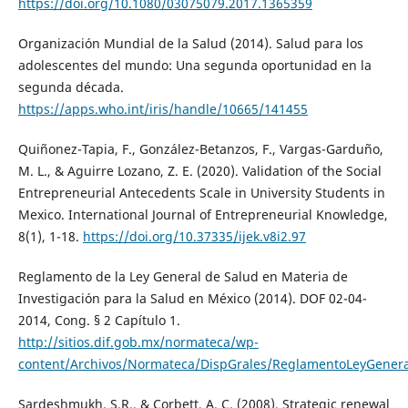
https://doi.org/10.1080/03075079.2017.1365359
Organización Mundial de la Salud (2014). Salud para los
adolescentes del mundo: Una segunda oportunidad en la
segunda década.
https://apps.who.int/iris/handle/10665/141455
Quiñonez-Tapia, F., González-Betanzos, F., Vargas-Garduño,
M. L., & Aguirre Lozano, Z. E. (2020). Validation of the Social
Entrepreneurial Antecedents Scale in University Students in
Mexico. International Journal of Entrepreneurial Knowledge,
8(1), 1-18.
https://doi.org/10.37335/ijek.v8i2.97
Reglamento de la Ley General de Salud en Materia de
Investigación para la Salud en México (2014). DOF 02-04-
2014, Cong. § 2 Capítulo 1.
http://sitios.dif.gob.mx/normateca/wp-
content/Archivos/Normateca/DispGrales/ReglamentoLeyGenera
Sardeshmukh, S.R., & Corbett, A. C. (2008). Strategic renewal