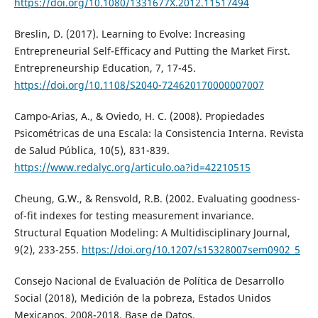
https://doi.org/10.1080/1331677X.2012.11517494
Breslin, D. (2017). Learning to Evolve: Increasing
Entrepreneurial Self-Efficacy and Putting the Market First.
Entrepreneurship Education, 7, 17-45.
https://doi.org/10.1108/S2040-724620170000007007
Campo-Arias, A., & Oviedo, H. C. (2008). Propiedades
Psicométricas de una Escala: la Consistencia Interna. Revista
de Salud Pública, 10(5), 831-839.
https://www.redalyc.org/articulo.oa?id=42210515
Cheung, G.W., & Rensvold, R.B. (2002. Evaluating goodness-
of-fit indexes for testing measurement invariance.
Structural Equation Modeling: A Multidisciplinary Journal,
9(2), 233-255.
https://doi.org/10.1207/s15328007sem0902_5
Consejo Nacional de Evaluación de Política de Desarrollo
Social (2018), Medición de la pobreza, Estados Unidos
Mexicanos, 2008-2018, Base de Datos.