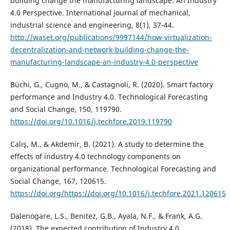
building change the manufacturing landscape: An Industry
4.0 Perspective. International journal of mechanical,
industrial science and engineering, 8(1), 37-44.
http://waset.org/publications/9997144/how-virtualization-
decentralization-and-network-building-change-the-
manufacturing-landscape-an-industry-4.0-perspective
Büchi, G., Cugno, M., & Castagnoli, R. (2020). Smart factory
performance and Industry 4.0. Technological Forecasting
and Social Change, 150, 119790.
https://doi.org/10.1016/j.techfore.2019.119790
Calış, M., & Akdemir, B. (2021). A study to determine the
effects of industry 4.0 technology components on
organizational performance. Technological Forecasting and
Social Change, 167, 120615.
https://doi.org/https://doi.org/10.1016/j.techfore.2021.120615
Dalenogare, L.S., Benitez, G.B., Ayala, N.F., & Frank, A.G.
(2018). The expected contribution of Industry 4.0