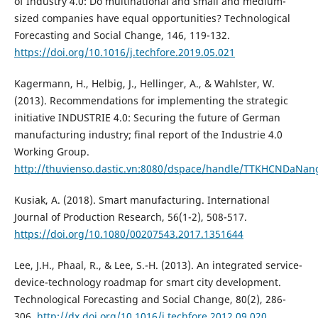
of Industry 4.0: Do multinational and small and medium-
sized companies have equal opportunities? Technological
Forecasting and Social Change, 146, 119-132.
https://doi.org/10.1016/j.techfore.2019.05.021
Kagermann, H., Helbig, J., Hellinger, A., & Wahlster, W.
(2013). Recommendations for implementing the strategic
initiative INDUSTRIE 4.0: Securing the future of German
manufacturing industry; final report of the Industrie 4.0
Working Group.
http://thuvienso.dastic.vn:8080/dspace/handle/TTKHCNDaNa
Kusiak, A. (2018). Smart manufacturing. International
Journal of Production Research, 56(1-2), 508-517.
https://doi.org/10.1080/00207543.2017.1351644
Lee, J.H., Phaal, R., & Lee, S.-H. (2013). An integrated service-
device-technology roadmap for smart city development.
Technological Forecasting and Social Change, 80(2), 286-
306.
http://dx.doi.org/10.1016/j.techfore.2012.09.020