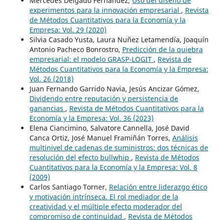
Mercedes Delgado Fernández,
Uso del diseño de
experimentos para la innovación empresarial
,
Revista
de Métodos Cuantitativos para la Economía y la
Empresa: Vol. 29 (2020)
Silvia Casado Yusta, Laura Nuñez Letamendía, Joaquín
Antonio Pacheco Bonrostro,
Predicción de la quiebra
empresarial: el modelo GRASP-LOGIT
,
Revista de
Métodos Cuantitativos para la Economía y la Empresa:
Vol. 26 (2018)
Juan Fernando Garrido Navia, Jesús Ancizar Gómez,
Dividendo entre reputación y persistencia de
ganancias
,
Revista de Métodos Cuantitativos para la
Economía y la Empresa: Vol. 36 (2023)
Elena Ciancimino, Salvatore Cannella, José David
Canca Ortiz, José Manuel Framiñán Torres,
Análisis
multinivel de cadenas de suministros: dos técnicas de
resolución del efecto bullwhip
,
Revista de Métodos
Cuantitativos para la Economía y la Empresa: Vol. 8
(2009)
Carlos Santiago Torner,
Relación entre liderazgo ético
y motivación intrínseca. El rol mediador de la
creatividad y el múltiple efecto moderador del
compromiso de continuidad
,
Revista de Métodos