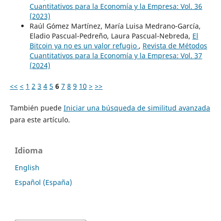
Cuantitativos para la Economía y la Empresa: Vol. 36
(2023)
Raúl Gómez Martínez, María Luisa Medrano-García,
Eladio Pascual-Pedreño, Laura Pascual-Nebreda,
El
Bitcoin ya no es un valor refugio
,
Revista de Métodos
Cuantitativos para la Economía y la Empresa: Vol. 37
(2024)
<<
<
1
2
3
4
5
6
7
8
9
10
>
>>
También puede
Iniciar una búsqueda de similitud avanzada
para este artículo.
Idioma
English
Español (España)