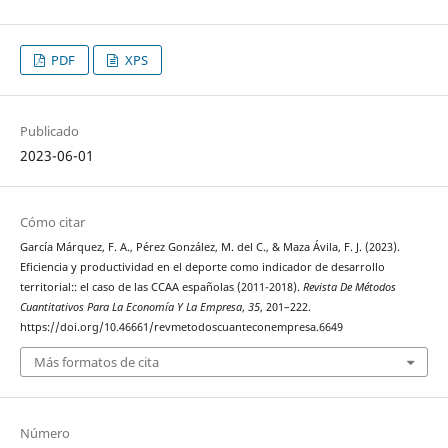
PDF
XPS
Publicado
2023-06-01
Cómo citar
García Márquez, F. A., Pérez González, M. del C., & Maza Ávila, F. J. (2023).
Eficiencia y productividad en el deporte como indicador de desarrollo
territorial:: el caso de las CCAA españolas (2011-2018).
Revista De Métodos
Cuantitativos Para La Economía Y La Empresa
,
35
, 201–222.
https://doi.org/10.46661/revmetodoscuanteconempresa.6649
Más formatos de cita
Número