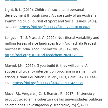
Light, R. L. (2010). Children’s social and personal
development through sport: A case study of an Australian
swimming club. Journal of Sport and Social Issues, 34(4),
379-395.
https://doi.org/10.1177/0193723510383848
Longvah, T., & Prasad, V. (2020). Nutritional variability and
milling losses of rice landraces from Arunachala Pradesh,
northeast India. Food Chemistry, 318, 126385.
https://doi.org/10.1016/j.foodchem.2020.126385
Marvul, J.N. (2012). If you build it, they will come: A
successful truancy intervention program in a small high
school. Urban Education (Beverly Hills, Calif.), 47(1), 144-
169.
https://doi.org/10.1177/0042085911427738
Maza, F.J., Vergara, J.C., & Román, R. (2017). Eficiencia y
productividad en la cobertura de las universidades públicas
colombianas. Investigación y Desarrollo, 25(2), 6-33.