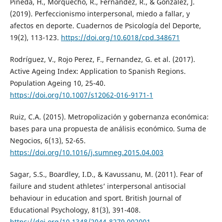
Pineda, H., Morquecho, R., Fernández, R., & González, J.
(2019). Perfeccionismo interpersonal, miedo a fallar, y
afectos en deporte. Cuadernos de Psicología del Deporte,
19(2), 113-123.
https://doi.org/10.6018/cpd.348671
Rodríguez, V., Rojo Perez, F., Fernandez, G. et al. (2017).
Active Ageing Index: Application to Spanish Regions.
Population Ageing 10, 25-40.
https://doi.org/10.1007/s12062-016-9171-1
Ruiz, C.A. (2015). Metropolización y gobernanza económica:
bases para una propuesta de análisis económico. Suma de
Negocios, 6(13), 52-65.
https://doi.org/10.1016/j.sumneg.2015.04.003
Sagar, S.S., Boardley, I.D., & Kavussanu, M. (2011). Fear of
failure and student athletes’ interpersonal antisocial
behaviour in education and sport. British Journal of
Educational Psychology, 81(3), 391-408.
https://doi.org/10.1348/2044-8279.002001