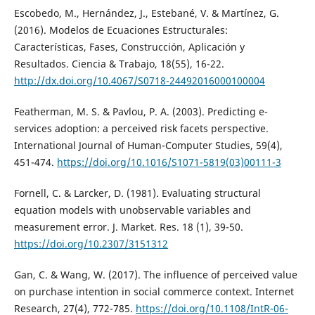
Escobedo, M., Hernández, J., Estebané, V. & Martínez, G.
(2016). Modelos de Ecuaciones Estructurales:
Características, Fases, Construcción, Aplicación y
Resultados. Ciencia & Trabajo, 18(55), 16-22.
http://dx.doi.org/10.4067/S0718-24492016000100004
Featherman, M. S. & Pavlou, P. A. (2003). Predicting e-
services adoption: a perceived risk facets perspective.
International Journal of Human-Computer Studies, 59(4),
451-474.
https://doi.org/10.1016/S1071-5819(03)00111-3
Fornell, C. & Larcker, D. (1981). Evaluating structural
equation models with unobservable variables and
measurement error. J. Market. Res. 18 (1), 39-50.
https://doi.org/10.2307/3151312
Gan, C. & Wang, W. (2017). The influence of perceived value
on purchase intention in social commerce context. Internet
Research, 27(4), 772-785.
https://doi.org/10.1108/IntR-06-