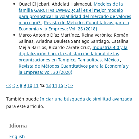
Ouael El Jebari, Abdelati Hakmaoui,
Modelos de la
familia GARCH vs EWMA: ¿cuál es el mejor modelo
para pronosticar la volatilidad del mercado de valores
marroquí?
,
Revista de Métodos Cuantitativos para la
Economía y la Empresa: Vol. 26 (2018)
Marco Antonio Díaz Martínez, Reina Verónica Román
Salinas, Ariadna Dauleta Santiago Santiago, Catalina
Mejía Barrios, Ricardo Zárate Cruz,
Industria 4.0 y la
digitalización hacia la satisfacción laboral de las
organizaciones en Tampico, Tamaulipas, México
,
Revista de Métodos Cuantitativos para la Economía y
la Empresa: Vol. 30 (2020)
<<
<
7
8
9
10
11
12
13
14
15
>
>>
También puede
Iniciar una búsqueda de similitud avanzada
para este artículo.
Idioma
English