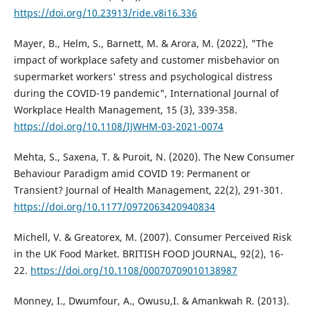
https://doi.org/10.23913/ride.v8i16.336
Mayer, B., Helm, S., Barnett, M. & Arora, M. (2022), "The
impact of workplace safety and customer misbehavior on
supermarket workers' stress and psychological distress
during the COVID-19 pandemic", International Journal of
Workplace Health Management, 15 (3), 339-358.
https://doi.org/10.1108/IJWHM-03-2021-0074
Mehta, S., Saxena, T. & Puroit, N. (2020). The New Consumer
Behaviour Paradigm amid COVID 19: Permanent or
Transient? Journal of Health Management, 22(2), 291-301.
https://doi.org/10.1177/0972063420940834
Michell, V. & Greatorex, M. (2007). Consumer Perceived Risk
in the UK Food Market. BRITISH FOOD JOURNAL, 92(2), 16-
22.
https://doi.org/10.1108/00070709010138987
Monney, I., Dwumfour, A., Owusu,I. & Amankwah R. (2013).