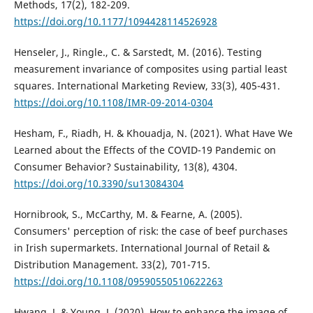
Methods, 17(2), 182-209.
https://doi.org/10.1177/1094428114526928
Henseler, J., Ringle., C. & Sarstedt, M. (2016). Testing
measurement invariance of composites using partial least
squares. International Marketing Review, 33(3), 405-431.
https://doi.org/10.1108/IMR-09-2014-0304
Hesham, F., Riadh, H. & Khouadja, N. (2021). What Have We
Learned about the Effects of the COVID-19 Pandemic on
Consumer Behavior? Sustainability, 13(8), 4304.
https://doi.org/10.3390/su13084304
Hornibrook, S., McCarthy, M. & Fearne, A. (2005).
Consumers' perception of risk: the case of beef purchases
in Irish supermarkets. International Journal of Retail &
Distribution Management. 33(2), 701-715.
https://doi.org/10.1108/09590550510622263
Hwang, J. & Young, J. (2020). How to enhance the image of