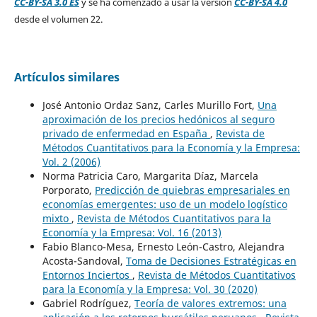
CC-BY-SA 3.0 ES
y se ha comenzado a usar la versión
CC-BY-SA 4.0
desde el volumen 22.
Artículos similares
José Antonio Ordaz Sanz, Carles Murillo Fort,
Una
aproximación de los precios hedónicos al seguro
privado de enfermedad en España
,
Revista de
Métodos Cuantitativos para la Economía y la Empresa:
Vol. 2 (2006)
Norma Patricia Caro, Margarita Díaz, Marcela
Porporato,
Predicción de quiebras empresariales en
economías emergentes: uso de un modelo logístico
mixto
,
Revista de Métodos Cuantitativos para la
Economía y la Empresa: Vol. 16 (2013)
Fabio Blanco-Mesa, Ernesto León-Castro, Alejandra
Acosta-Sandoval,
Toma de Decisiones Estratégicas en
Entornos Inciertos
,
Revista de Métodos Cuantitativos
para la Economía y la Empresa: Vol. 30 (2020)
Gabriel Rodríguez,
Teoría de valores extremos: una