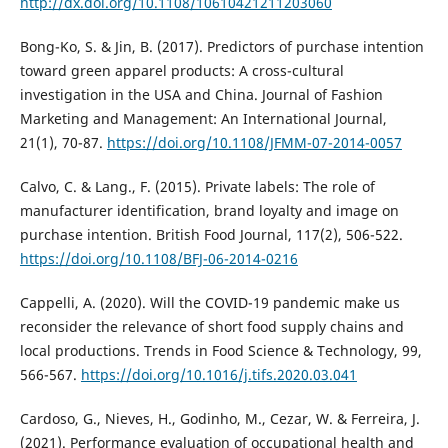
http://dx.doi.org/10.1108/10610421211203060
Bong-Ko, S. & Jin, B. (2017). Predictors of purchase intention
toward green apparel products: A cross-cultural
investigation in the USA and China. Journal of Fashion
Marketing and Management: An International Journal,
21(1), 70-87.
https://doi.org/10.1108/JFMM-07-2014-0057
Calvo, C. & Lang., F. (2015). Private labels: The role of
manufacturer identification, brand loyalty and image on
purchase intention. British Food Journal, 117(2), 506-522.
https://doi.org/10.1108/BFJ-06-2014-0216
Cappelli, A. (2020). Will the COVID-19 pandemic make us
reconsider the relevance of short food supply chains and
local productions. Trends in Food Science & Technology, 99,
566-567.
https://doi.org/10.1016/j.tifs.2020.03.041
Cardoso, G., Nieves, H., Godinho, M., Cezar, W. & Ferreira, J.
(2021). Performance evaluation of occupational health and