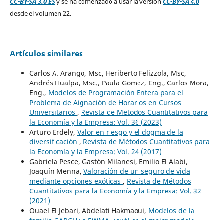
CC-BY-SA 3.0 ES
y se ha comenzado a usar la versión
CC-BY-SA 4.0
desde el volumen 22.
Artículos similares
Carlos A. Arango, Msc, Heriberto Felizzola, Msc,
Andrés Hualpa, Msc., Paula Gomez, Eng., Carlos Mora,
Eng.,
Modelos de Programación Entera para el
Problema de Aignación de Horarios en Cursos
Universitarios
,
Revista de Métodos Cuantitativos para
la Economía y la Empresa: Vol. 36 (2023)
Arturo Erdely,
Valor en riesgo y el dogma de la
diversificación
,
Revista de Métodos Cuantitativos para
la Economía y la Empresa: Vol. 24 (2017)
Gabriela Pesce, Gastón Milanesi, Emilio El Alabi,
Joaquín Menna,
Valoración de un seguro de vida
mediante opciones exóticas
,
Revista de Métodos
Cuantitativos para la Economía y la Empresa: Vol. 32
(2021)
Ouael El Jebari, Abdelati Hakmaoui,
Modelos de la