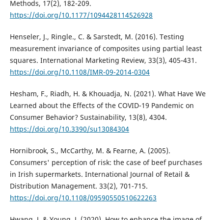
Methods, 17(2), 182-209.
https://doi.org/10.1177/1094428114526928
Henseler, J., Ringle., C. & Sarstedt, M. (2016). Testing
measurement invariance of composites using partial least
squares. International Marketing Review, 33(3), 405-431.
https://doi.org/10.1108/IMR-09-2014-0304
Hesham, F., Riadh, H. & Khouadja, N. (2021). What Have We
Learned about the Effects of the COVID-19 Pandemic on
Consumer Behavior? Sustainability, 13(8), 4304.
https://doi.org/10.3390/su13084304
Hornibrook, S., McCarthy, M. & Fearne, A. (2005).
Consumers' perception of risk: the case of beef purchases
in Irish supermarkets. International Journal of Retail &
Distribution Management. 33(2), 701-715.
https://doi.org/10.1108/09590550510622263
Hwang, J. & Young, J. (2020). How to enhance the image of