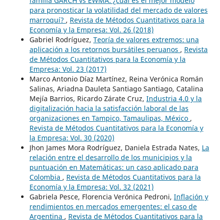
familia GARCH vs EWMA: ¿cuál es el mejor modelo
para pronosticar la volatilidad del mercado de valores
marroquí?
,
Revista de Métodos Cuantitativos para la
Economía y la Empresa: Vol. 26 (2018)
Gabriel Rodríguez,
Teoría de valores extremos: una
aplicación a los retornos bursátiles peruanos
,
Revista
de Métodos Cuantitativos para la Economía y la
Empresa: Vol. 23 (2017)
Marco Antonio Díaz Martínez, Reina Verónica Román
Salinas, Ariadna Dauleta Santiago Santiago, Catalina
Mejía Barrios, Ricardo Zárate Cruz,
Industria 4.0 y la
digitalización hacia la satisfacción laboral de las
organizaciones en Tampico, Tamaulipas, México
,
Revista de Métodos Cuantitativos para la Economía y
la Empresa: Vol. 30 (2020)
Jhon James Mora Rodríguez, Daniela Estrada Nates,
La
relación entre el desarrollo de los municipios y la
puntuación en Matemáticas: un caso aplicado para
Colombia
,
Revista de Métodos Cuantitativos para la
Economía y la Empresa: Vol. 32 (2021)
Gabriela Pesce, Florencia Verónica Pedroni,
Inflación y
rendimientos en mercados emergentes: el caso de
Argentina
,
Revista de Métodos Cuantitativos para la