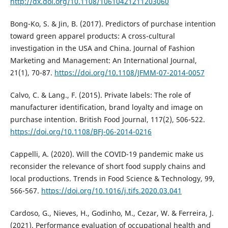
http://dx.doi.org/10.1108/10610421211203060
Bong-Ko, S. & Jin, B. (2017). Predictors of purchase intention
toward green apparel products: A cross-cultural
investigation in the USA and China. Journal of Fashion
Marketing and Management: An International Journal,
21(1), 70-87.
https://doi.org/10.1108/JFMM-07-2014-0057
Calvo, C. & Lang., F. (2015). Private labels: The role of
manufacturer identification, brand loyalty and image on
purchase intention. British Food Journal, 117(2), 506-522.
https://doi.org/10.1108/BFJ-06-2014-0216
Cappelli, A. (2020). Will the COVID-19 pandemic make us
reconsider the relevance of short food supply chains and
local productions. Trends in Food Science & Technology, 99,
566-567.
https://doi.org/10.1016/j.tifs.2020.03.041
Cardoso, G., Nieves, H., Godinho, M., Cezar, W. & Ferreira, J.
(2021). Performance evaluation of occupational health and