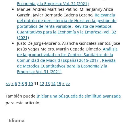
Economía y la Empresa: Vol. 32 (2021)
Manuel Andrés Martinez Patiño, Miller Janny Ariza
Garzón, Javier Bernardo Cadena Lozano,
Relevancia
del patrón de persistencia de Hurst en la gestión de
portafolios de renta variable
,
Revista de Métodos
Cuantitativos para la Economía y la Empresa: Vol. 32
(2021)
Justo De Jorge-Moreno, Arancha González Santos, José
Jesús Vegas Melero, Martin Cepeda Olmedo,
Análisis
de la productividad en los Centros Sanitarios de la
Comunidad de Madrid (España) 2015-2017
,
Revista
de Métodos Cuantitativos para la Economía y la
Empresa: Vol. 31 (2021)
<<
<
6
7
8
9
10
11
12
13
14
15
>
>>
También puede
Iniciar una búsqueda de similitud avanzada
para este artículo.
Idioma