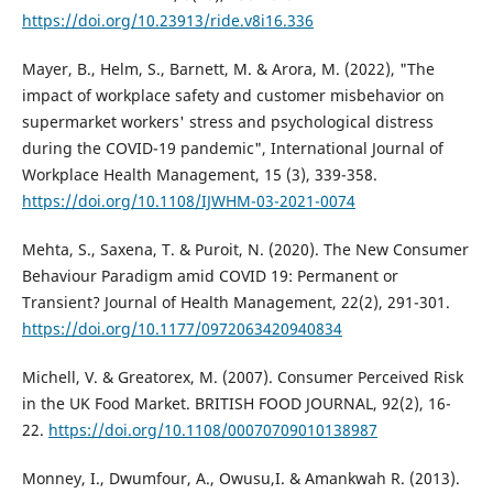
https://doi.org/10.23913/ride.v8i16.336
Mayer, B., Helm, S., Barnett, M. & Arora, M. (2022), "The
impact of workplace safety and customer misbehavior on
supermarket workers' stress and psychological distress
during the COVID-19 pandemic", International Journal of
Workplace Health Management, 15 (3), 339-358.
https://doi.org/10.1108/IJWHM-03-2021-0074
Mehta, S., Saxena, T. & Puroit, N. (2020). The New Consumer
Behaviour Paradigm amid COVID 19: Permanent or
Transient? Journal of Health Management, 22(2), 291-301.
https://doi.org/10.1177/0972063420940834
Michell, V. & Greatorex, M. (2007). Consumer Perceived Risk
in the UK Food Market. BRITISH FOOD JOURNAL, 92(2), 16-
22.
https://doi.org/10.1108/00070709010138987
Monney, I., Dwumfour, A., Owusu,I. & Amankwah R. (2013).