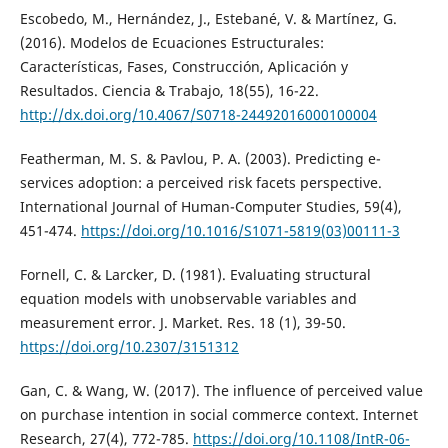
Escobedo, M., Hernández, J., Estebané, V. & Martínez, G.
(2016). Modelos de Ecuaciones Estructurales:
Características, Fases, Construcción, Aplicación y
Resultados. Ciencia & Trabajo, 18(55), 16-22.
http://dx.doi.org/10.4067/S0718-24492016000100004
Featherman, M. S. & Pavlou, P. A. (2003). Predicting e-
services adoption: a perceived risk facets perspective.
International Journal of Human-Computer Studies, 59(4),
451-474.
https://doi.org/10.1016/S1071-5819(03)00111-3
Fornell, C. & Larcker, D. (1981). Evaluating structural
equation models with unobservable variables and
measurement error. J. Market. Res. 18 (1), 39-50.
https://doi.org/10.2307/3151312
Gan, C. & Wang, W. (2017). The influence of perceived value
on purchase intention in social commerce context. Internet
Research, 27(4), 772-785.
https://doi.org/10.1108/IntR-06-