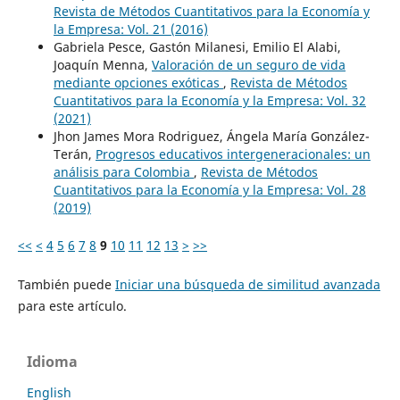
Revista de Métodos Cuantitativos para la Economía y
la Empresa: Vol. 21 (2016)
Gabriela Pesce, Gastón Milanesi, Emilio El Alabi,
Joaquín Menna,
Valoración de un seguro de vida
mediante opciones exóticas
,
Revista de Métodos
Cuantitativos para la Economía y la Empresa: Vol. 32
(2021)
Jhon James Mora Rodriguez, Ángela María González-
Terán,
Progresos educativos intergeneracionales: un
análisis para Colombia
,
Revista de Métodos
Cuantitativos para la Economía y la Empresa: Vol. 28
(2019)
<<
<
4
5
6
7
8
9
10
11
12
13
>
>>
También puede
Iniciar una búsqueda de similitud avanzada
para este artículo.
Idioma
English