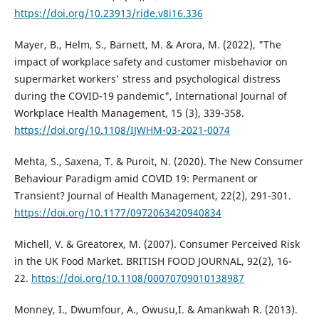
https://doi.org/10.23913/ride.v8i16.336
Mayer, B., Helm, S., Barnett, M. & Arora, M. (2022), "The
impact of workplace safety and customer misbehavior on
supermarket workers' stress and psychological distress
during the COVID-19 pandemic", International Journal of
Workplace Health Management, 15 (3), 339-358.
https://doi.org/10.1108/IJWHM-03-2021-0074
Mehta, S., Saxena, T. & Puroit, N. (2020). The New Consumer
Behaviour Paradigm amid COVID 19: Permanent or
Transient? Journal of Health Management, 22(2), 291-301.
https://doi.org/10.1177/0972063420940834
Michell, V. & Greatorex, M. (2007). Consumer Perceived Risk
in the UK Food Market. BRITISH FOOD JOURNAL, 92(2), 16-
22.
https://doi.org/10.1108/00070709010138987
Monney, I., Dwumfour, A., Owusu,I. & Amankwah R. (2013).