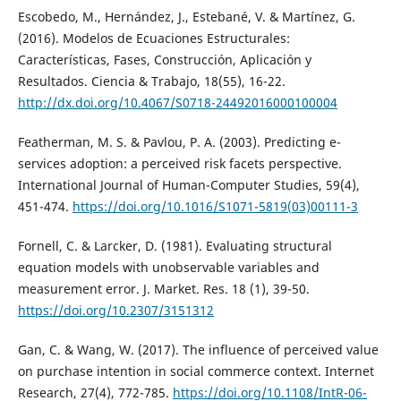
Escobedo, M., Hernández, J., Estebané, V. & Martínez, G.
(2016). Modelos de Ecuaciones Estructurales:
Características, Fases, Construcción, Aplicación y
Resultados. Ciencia & Trabajo, 18(55), 16-22.
http://dx.doi.org/10.4067/S0718-24492016000100004
Featherman, M. S. & Pavlou, P. A. (2003). Predicting e-
services adoption: a perceived risk facets perspective.
International Journal of Human-Computer Studies, 59(4),
451-474.
https://doi.org/10.1016/S1071-5819(03)00111-3
Fornell, C. & Larcker, D. (1981). Evaluating structural
equation models with unobservable variables and
measurement error. J. Market. Res. 18 (1), 39-50.
https://doi.org/10.2307/3151312
Gan, C. & Wang, W. (2017). The influence of perceived value
on purchase intention in social commerce context. Internet
Research, 27(4), 772-785.
https://doi.org/10.1108/IntR-06-