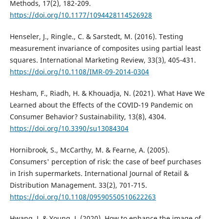
Methods, 17(2), 182-209.
https://doi.org/10.1177/1094428114526928
Henseler, J., Ringle., C. & Sarstedt, M. (2016). Testing
measurement invariance of composites using partial least
squares. International Marketing Review, 33(3), 405-431.
https://doi.org/10.1108/IMR-09-2014-0304
Hesham, F., Riadh, H. & Khouadja, N. (2021). What Have We
Learned about the Effects of the COVID-19 Pandemic on
Consumer Behavior? Sustainability, 13(8), 4304.
https://doi.org/10.3390/su13084304
Hornibrook, S., McCarthy, M. & Fearne, A. (2005).
Consumers' perception of risk: the case of beef purchases
in Irish supermarkets. International Journal of Retail &
Distribution Management. 33(2), 701-715.
https://doi.org/10.1108/09590550510622263
Hwang, J. & Young, J. (2020). How to enhance the image of