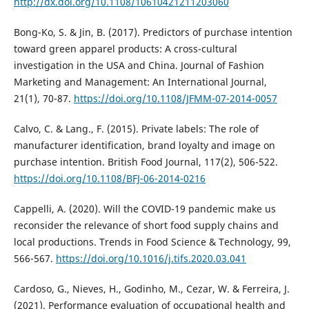
http://dx.doi.org/10.1108/10610421211203060
Bong-Ko, S. & Jin, B. (2017). Predictors of purchase intention
toward green apparel products: A cross-cultural
investigation in the USA and China. Journal of Fashion
Marketing and Management: An International Journal,
21(1), 70-87.
https://doi.org/10.1108/JFMM-07-2014-0057
Calvo, C. & Lang., F. (2015). Private labels: The role of
manufacturer identification, brand loyalty and image on
purchase intention. British Food Journal, 117(2), 506-522.
https://doi.org/10.1108/BFJ-06-2014-0216
Cappelli, A. (2020). Will the COVID-19 pandemic make us
reconsider the relevance of short food supply chains and
local productions. Trends in Food Science & Technology, 99,
566-567.
https://doi.org/10.1016/j.tifs.2020.03.041
Cardoso, G., Nieves, H., Godinho, M., Cezar, W. & Ferreira, J.
(2021). Performance evaluation of occupational health and