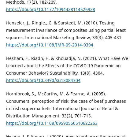
Methods, 17(2), 182-209.
https://doi.org/10.1177/1094428114526928
Henseler, J., Ringle., C. & Sarstedt, M. (2016). Testing
measurement invariance of composites using partial least
squares. International Marketing Review, 33(3), 405-431.
https://doi.org/10.1108/IMR-09-2014-0304
Hesham, F., Riadh, H. & Khouadja, N. (2021). What Have We
Learned about the Effects of the COVID-19 Pandemic on
Consumer Behavior? Sustainability, 13(8), 4304.
https://doi.org/10.3390/su13084304
Hornibrook, S., McCarthy, M. & Fearne, A. (2005).
Consumers' perception of risk: the case of beef purchases
in Irish supermarkets. International Journal of Retail &
Distribution Management. 33(2), 701-715.
https://doi.org/10.1108/09590550510622263
Hwang, J. & Young, J. (2020). How to enhance the image of