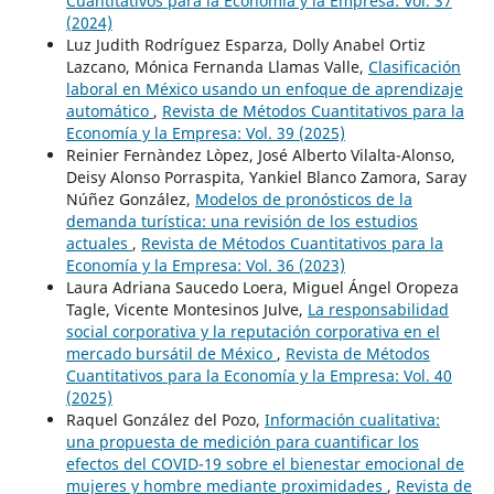
Cuantitativos para la Economía y la Empresa: Vol. 37
(2024)
Luz Judith Rodríguez Esparza, Dolly Anabel Ortiz
Lazcano, Mónica Fernanda Llamas Valle,
Clasificación
laboral en México usando un enfoque de aprendizaje
automático
,
Revista de Métodos Cuantitativos para la
Economía y la Empresa: Vol. 39 (2025)
Reinier Fernàndez Lòpez, José Alberto Vilalta-Alonso,
Deisy Alonso Porraspita, Yankiel Blanco Zamora, Saray
Núñez González,
Modelos de pronósticos de la
demanda turística: una revisión de los estudios
actuales
,
Revista de Métodos Cuantitativos para la
Economía y la Empresa: Vol. 36 (2023)
Laura Adriana Saucedo Loera, Miguel Ángel Oropeza
Tagle, Vicente Montesinos Julve,
La responsabilidad
social corporativa y la reputación corporativa en el
mercado bursátil de México
,
Revista de Métodos
Cuantitativos para la Economía y la Empresa: Vol. 40
(2025)
Raquel González del Pozo,
Información cualitativa:
una propuesta de medición para cuantificar los
efectos del COVID-19 sobre el bienestar emocional de
mujeres y hombre mediante proximidades
,
Revista de