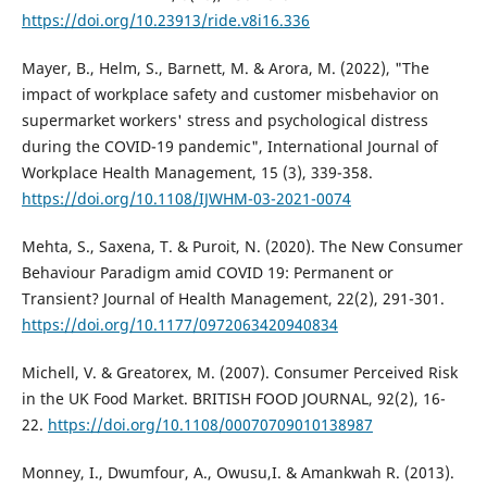
https://doi.org/10.23913/ride.v8i16.336
Mayer, B., Helm, S., Barnett, M. & Arora, M. (2022), "The
impact of workplace safety and customer misbehavior on
supermarket workers' stress and psychological distress
during the COVID-19 pandemic", International Journal of
Workplace Health Management, 15 (3), 339-358.
https://doi.org/10.1108/IJWHM-03-2021-0074
Mehta, S., Saxena, T. & Puroit, N. (2020). The New Consumer
Behaviour Paradigm amid COVID 19: Permanent or
Transient? Journal of Health Management, 22(2), 291-301.
https://doi.org/10.1177/0972063420940834
Michell, V. & Greatorex, M. (2007). Consumer Perceived Risk
in the UK Food Market. BRITISH FOOD JOURNAL, 92(2), 16-
22.
https://doi.org/10.1108/00070709010138987
Monney, I., Dwumfour, A., Owusu,I. & Amankwah R. (2013).