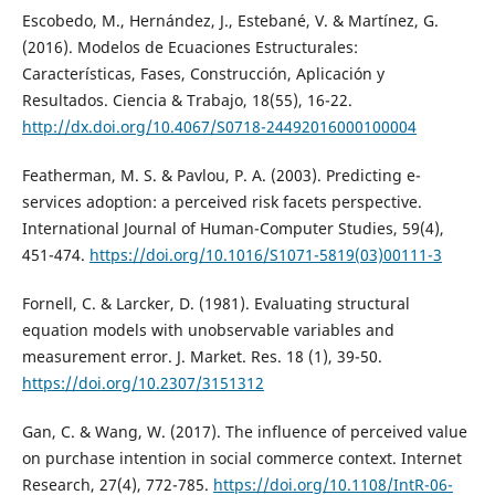
Escobedo, M., Hernández, J., Estebané, V. & Martínez, G.
(2016). Modelos de Ecuaciones Estructurales:
Características, Fases, Construcción, Aplicación y
Resultados. Ciencia & Trabajo, 18(55), 16-22.
http://dx.doi.org/10.4067/S0718-24492016000100004
Featherman, M. S. & Pavlou, P. A. (2003). Predicting e-
services adoption: a perceived risk facets perspective.
International Journal of Human-Computer Studies, 59(4),
451-474.
https://doi.org/10.1016/S1071-5819(03)00111-3
Fornell, C. & Larcker, D. (1981). Evaluating structural
equation models with unobservable variables and
measurement error. J. Market. Res. 18 (1), 39-50.
https://doi.org/10.2307/3151312
Gan, C. & Wang, W. (2017). The influence of perceived value
on purchase intention in social commerce context. Internet
Research, 27(4), 772-785.
https://doi.org/10.1108/IntR-06-