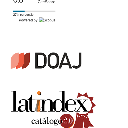
CiteScore
27th percentile
Powered by