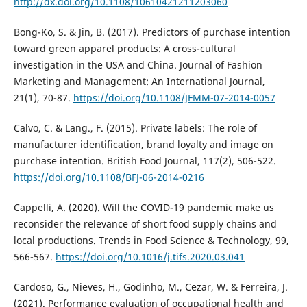
http://dx.doi.org/10.1108/10610421211203060
Bong-Ko, S. & Jin, B. (2017). Predictors of purchase intention
toward green apparel products: A cross-cultural
investigation in the USA and China. Journal of Fashion
Marketing and Management: An International Journal,
21(1), 70-87.
https://doi.org/10.1108/JFMM-07-2014-0057
Calvo, C. & Lang., F. (2015). Private labels: The role of
manufacturer identification, brand loyalty and image on
purchase intention. British Food Journal, 117(2), 506-522.
https://doi.org/10.1108/BFJ-06-2014-0216
Cappelli, A. (2020). Will the COVID-19 pandemic make us
reconsider the relevance of short food supply chains and
local productions. Trends in Food Science & Technology, 99,
566-567.
https://doi.org/10.1016/j.tifs.2020.03.041
Cardoso, G., Nieves, H., Godinho, M., Cezar, W. & Ferreira, J.
(2021). Performance evaluation of occupational health and