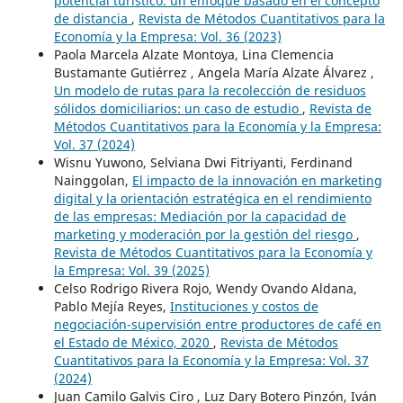
potencial turístico: un enfoque basado en el concepto
de distancia
,
Revista de Métodos Cuantitativos para la
Economía y la Empresa: Vol. 36 (2023)
Paola Marcela Alzate Montoya, Lina Clemencia
Bustamante Gutiérrez , Angela María Alzate Álvarez ,
Un modelo de rutas para la recolección de residuos
sólidos domiciliarios: un caso de estudio
,
Revista de
Métodos Cuantitativos para la Economía y la Empresa:
Vol. 37 (2024)
Wisnu Yuwono, Selviana Dwi Fitriyanti, Ferdinand
Nainggolan,
El impacto de la innovación en marketing
digital y la orientación estratégica en el rendimiento
de las empresas: Mediación por la capacidad de
marketing y moderación por la gestión del riesgo
,
Revista de Métodos Cuantitativos para la Economía y
la Empresa: Vol. 39 (2025)
Celso Rodrigo Rivera Rojo, Wendy Ovando Aldana,
Pablo Mejía Reyes,
Instituciones y costos de
negociación-supervisión entre productores de café en
el Estado de México, 2020
,
Revista de Métodos
Cuantitativos para la Economía y la Empresa: Vol. 37
(2024)
Juan Camilo Galvis Ciro , Luz Dary Botero Pinzón, Iván