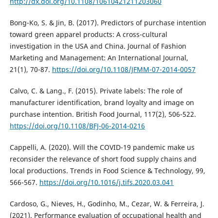
http://dx.doi.org/10.1108/10610421211203060
Bong-Ko, S. & Jin, B. (2017). Predictors of purchase intention
toward green apparel products: A cross-cultural
investigation in the USA and China. Journal of Fashion
Marketing and Management: An International Journal,
21(1), 70-87.
https://doi.org/10.1108/JFMM-07-2014-0057
Calvo, C. & Lang., F. (2015). Private labels: The role of
manufacturer identification, brand loyalty and image on
purchase intention. British Food Journal, 117(2), 506-522.
https://doi.org/10.1108/BFJ-06-2014-0216
Cappelli, A. (2020). Will the COVID-19 pandemic make us
reconsider the relevance of short food supply chains and
local productions. Trends in Food Science & Technology, 99,
566-567.
https://doi.org/10.1016/j.tifs.2020.03.041
Cardoso, G., Nieves, H., Godinho, M., Cezar, W. & Ferreira, J.
(2021). Performance evaluation of occupational health and