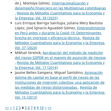
de J. Montoya Gómez,
Internacionalización y
desempeño financiero en las Multilatinas colombianas
,
Revista de Métodos Cuantitativos para la Economía y
la Empresa: Vol. 39 (2025)
Luis Enrique Barriga Sairitupa, Juliana Mery Bautista
López, José Ignacio Aguaded Gómez,
Emprendimiento
en Perú antes y durante la Covid-19: Determinantes,
brecha en ingresos y eficiencia técnica
,
Revista de
Métodos Cuantitativos para la Economía y la Empresa:
Vol. 37 (2024)
Mikhail Strelnik,
Aprobación del método de medición
del riesgo SIIPDR en el manejo de asunción de riesgos
,
Revista de Métodos Cuantitativos para la Economía y
la Empresa: Vol. 17 (2014)
Jaume Belles-Sampera, Miguel Santolino,
Asignación
óptima de capital en base al perfil de riesgo de las
instituciones de inversión colectiva: una aplicación de
las medidas de riesgo distorsionadas
,
Revista de
Métodos Cuantitativos para la Economía y la Empresa:
Vol. 15 (2013)
<<
<
1
2
3
4
5
6
7
8
9
10
>
>>