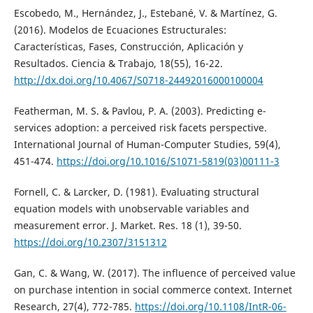
Escobedo, M., Hernández, J., Estebané, V. & Martínez, G.
(2016). Modelos de Ecuaciones Estructurales:
Características, Fases, Construcción, Aplicación y
Resultados. Ciencia & Trabajo, 18(55), 16-22.
http://dx.doi.org/10.4067/S0718-24492016000100004
Featherman, M. S. & Pavlou, P. A. (2003). Predicting e-
services adoption: a perceived risk facets perspective.
International Journal of Human-Computer Studies, 59(4),
451-474.
https://doi.org/10.1016/S1071-5819(03)00111-3
Fornell, C. & Larcker, D. (1981). Evaluating structural
equation models with unobservable variables and
measurement error. J. Market. Res. 18 (1), 39-50.
https://doi.org/10.2307/3151312
Gan, C. & Wang, W. (2017). The influence of perceived value
on purchase intention in social commerce context. Internet
Research, 27(4), 772-785.
https://doi.org/10.1108/IntR-06-