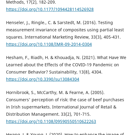
Methods, 17(2), 182-209.
https://doi.org/10.1177/1094428114526928
Henseler, J., Ringle., C. & Sarstedt, M. (2016). Testing
measurement invariance of composites using partial least
squares. International Marketing Review, 33(3), 405-431.
https://doi.org/10.1108/IMR-09-2014-0304
Hesham, F., Riadh, H. & Khouadja, N. (2021). What Have We
Learned about the Effects of the COVID-19 Pandemic on
Consumer Behavior? Sustainability, 13(8), 4304.
https://doi.org/10.3390/su13084304
Hornibrook, S., McCarthy, M. & Fearne, A. (2005).
Consumers' perception of risk: the case of beef purchases
in Irish supermarkets. International Journal of Retail &
Distribution Management. 33(2), 701-715.
https://doi.org/10.1108/09590550510622263
Hwang, J. & Young, J. (2020). How to enhance the image of