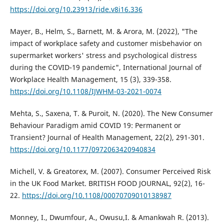
https://doi.org/10.23913/ride.v8i16.336
Mayer, B., Helm, S., Barnett, M. & Arora, M. (2022), "The
impact of workplace safety and customer misbehavior on
supermarket workers' stress and psychological distress
during the COVID-19 pandemic", International Journal of
Workplace Health Management, 15 (3), 339-358.
https://doi.org/10.1108/IJWHM-03-2021-0074
Mehta, S., Saxena, T. & Puroit, N. (2020). The New Consumer
Behaviour Paradigm amid COVID 19: Permanent or
Transient? Journal of Health Management, 22(2), 291-301.
https://doi.org/10.1177/0972063420940834
Michell, V. & Greatorex, M. (2007). Consumer Perceived Risk
in the UK Food Market. BRITISH FOOD JOURNAL, 92(2), 16-
22.
https://doi.org/10.1108/00070709010138987
Monney, I., Dwumfour, A., Owusu,I. & Amankwah R. (2013).