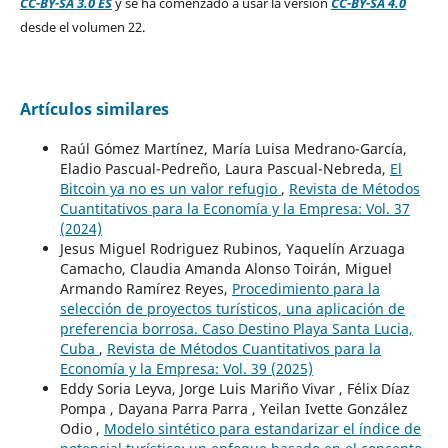
CC-BY-SA 3.0 ES
y se ha comenzado a usar la versión
CC-BY-SA 4.0
desde el volumen 22.
Artículos similares
Raúl Gómez Martínez, María Luisa Medrano-García,
Eladio Pascual-Pedreño, Laura Pascual-Nebreda,
El
Bitcoin ya no es un valor refugio
,
Revista de Métodos
Cuantitativos para la Economía y la Empresa: Vol. 37
(2024)
Jesus Miguel Rodriguez Rubinos, Yaquelín Arzuaga
Camacho, Claudia Amanda Alonso Toirán, Miguel
Armando Ramírez Reyes,
Procedimiento para la
selección de proyectos turísticos, una aplicación de
preferencia borrosa. Caso Destino Playa Santa Lucia,
Cuba
,
Revista de Métodos Cuantitativos para la
Economía y la Empresa: Vol. 39 (2025)
Eddy Soria Leyva, Jorge Luis Mariño Vivar , Félix Díaz
Pompa , Dayana Parra Parra , Yeilan Ivette González
Odio ,
Modelo sintético para estandarizar el índice de