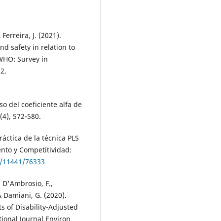
Ferreira, J. (2021).
d safety in relation to
WHO: Survey in
2.
o del coeficiente alfa de
(4), 572-580.
ráctica de la técnica PLS
nto y Competitividad:
t/11441/76333
, D'Ambrosio, F.,
& Damiani, G. (2020).
s of Disability-Adjusted
tional Journal Environ