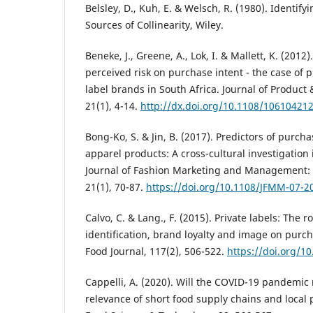
Belsley, D., Kuh, E. & Welsch, R. (1980). Identify
Sources of Collinearity, Wiley.
Beneke, J., Greene, A., Lok, I. & Mallett, K. (2012
perceived risk on purchase intent - the case of
label brands in South Africa. Journal of Produ
21(1), 4-14.
http://dx.doi.org/10.1108/10610421
Bong-Ko, S. & Jin, B. (2017). Predictors of purc
apparel products: A cross-cultural investigation
Journal of Fashion Marketing and Management: A
21(1), 70-87.
https://doi.org/10.1108/JFMM-07-2
Calvo, C. & Lang., F. (2015). Private labels: The 
identification, brand loyalty and image on purch
Food Journal, 117(2), 506-522.
https://doi.org/1
Cappelli, A. (2020). Will the COVID-19 pandemic
relevance of short food supply chains and local 