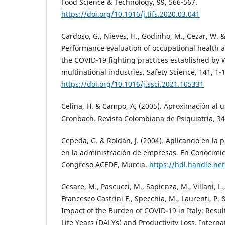
Food Science & Technology, 99, 566-567.
https://doi.org/10.1016/j.tifs.2020.03.041
Cardoso, G., Nieves, H., Godinho, M., Cezar, W. & 
Performance evaluation of occupational health an
the COVID-19 fighting practices established by 
multinational industries. Safety Science, 141, 1-1
https://doi.org/10.1016/j.ssci.2021.105331
Celina, H. & Campo, A, (2005). Aproximación al us
Cronbach. Revista Colombiana de Psiquiatría, 34
Cepeda, G. & Roldán, J. (2004). Aplicando en la p
en la administración de empresas. En Conocimie
Congreso ACEDE, Murcia.
https://hdl.handle.ne
Cesare, M., Pascucci, M., Sapienza, M., Villani, L.
Francesco Castrini F., Specchia, M., Laurenti, P. 
Impact of the Burden of COVID-19 in Italy: Result
Life Years (DALYs) and Productivity Loss. Interna