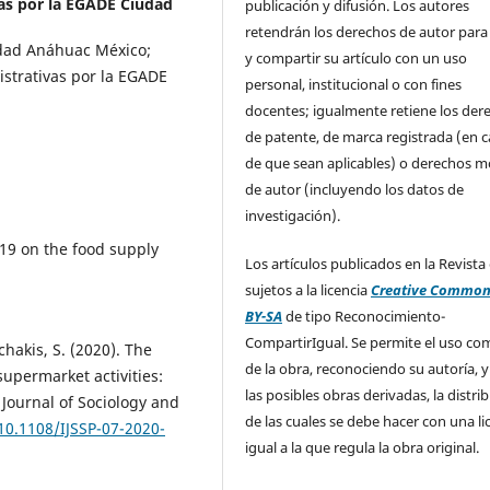
vas por la EGADE Ciudad
publicación y difusión. Los autores
retendrán los derechos de autor para
idad Anáhuac México;
y compartir su artículo con un uso
istrativas por la EGADE
personal, institucional o con fines
docentes; igualmente retiene los der
de patente, de marca registrada (en 
de que sean aplicables) o derechos m
de autor (incluyendo los datos de
investigación).
-19 on the food supply
Los artículos publicados en la Revista
sujetos a la licencia
Creative Common
BY-SA
de tipo Reconocimiento-
CompartirIgual. Se permite el uso com
chakis, S. (2020). The
de la obra, reconociendo su autoría, y
upermarket activities:
las posibles obras derivadas, la distri
Journal of Sociology and
de las cuales se debe hacer con una li
/10.1108/IJSSP-07-2020-
igual a la que regula la obra original.