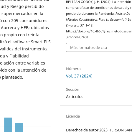
BELTRÁN GODOY, J. H. (2024). La intención
alud y Riesgo percibido
compra: efecto de condiciones de salud y 
e supermercados en la
percibido durante la Pandemia.
Revista De
Métodos Cuantitativos Para La Economía Y La
jó con 205 consumidores
Empresa
,
37
, 1–18.
Aurrera y HEB; ubicados
https://doi.org/10.46661/rev.metodoscuan
o propio con treinta
.empresa.7408
ilizó el software Smart PLS
Más formatos de cita
 validez del instrumento,
da y Fiabilidad
elación entre variables
Número
bido con la Intención de
Vol. 37 (2024)
o planteado.
Sección
Artículos
Licencia
Derechos de autor 2023 HERSON SA