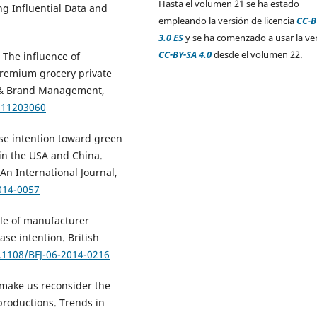
Hasta el volumen 21 se ha estado
ing Influential Data and
empleando la versión de licencia
CC-B
3.0 ES
y se ha comenzado a usar la ve
CC-BY-SA 4.0
desde el volumen 22.
). The influence of
 premium grocery private
ct & Brand Management,
211203060
hase intention toward green
 in the USA and China.
n International Journal,
014-0057
role of manufacturer
ase intention. British
0.1108/BFJ-06-2014-0216
 make us reconsider the
productions. Trends in