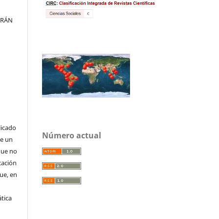
TRÁN
licado
Número actual
de un
que no
cación
que, en
tica