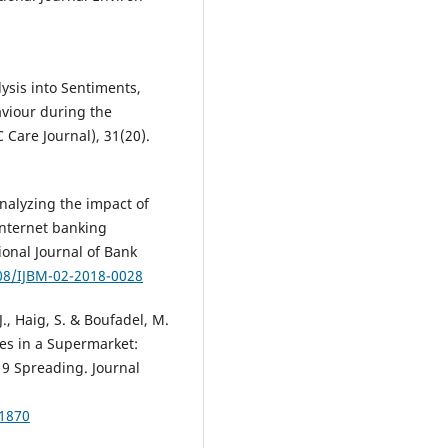
ysis into Sentiments,
viour during the
Care Journal), 31(20).
nalyzing the impact of
internet banking
ional Journal of Bank
108/IJBM-02-2018-0028
 J., Haig, S. & Boufadel, M.
les in a Supermarket:
9 Spreading. Journal
01870