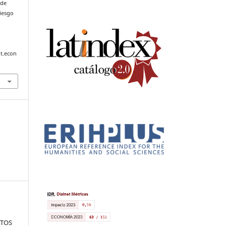
 de
riesgo
t.econ
NTOS