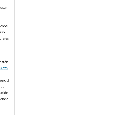
 usar
echos
caso
orales
 están
s CC-
ercial
 de
bución
cencia