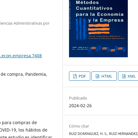
iencias Administrativas por
t.econ.empresa.7408
n de compra, Pandemia,
PDF
HTML
XML
Publicado
2024-02-26
do para compras de
Cómo citar
OVID-19, los hábitos de
RUIZ DOMINGUEZ, H. S., RUIZ HERNANDEZ, 
te estudio es identificar