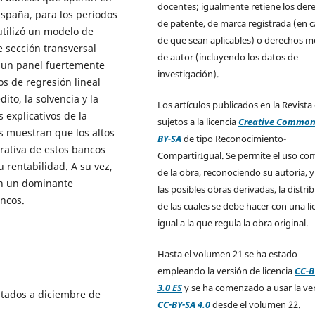
docentes; igualmente retiene los der
España, para los períodos
de patente, de marca registrada (en 
utilizó un modelo de
de que sean aplicables) o derechos m
 sección transversal
de autor (incluyendo los datos de
o un panel fuertemente
investigación).
os de regresión lineal
dito, la solvencia y la
Los artículos publicados en la Revista
s explicativos de la
sujetos a la licencia
Creative Common
s muestran que los altos
BY-SA
de tipo Reconocimiento-
erativa de estos bancos
CompartirIgual. Se permite el uso com
u rentabilidad. A su vez,
de la obra, reconociendo su autoría, y
en un dominante
las posibles obras derivadas, la distri
ancos.
de las cuales se debe hacer con una li
igual a la que regula la obra original.
Hasta el volumen 21 se ha estado
empleando la versión de licencia
CC-B
3.0 ES
y se ha comenzado a usar la ve
ltados a diciembre de
CC-BY-SA 4.0
desde el volumen 22.