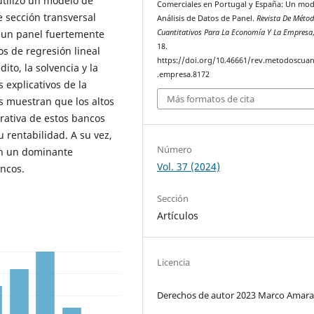
utilizó un modelo de
Comerciales en Portugal y España: Un mod
 sección transversal
Análisis de Datos de Panel.
Revista De Méto
Cuantitativos Para La Economía Y La Empresa
o un panel fuertemente
18.
os de regresión lineal
https://doi.org/10.46661/rev.metodoscuan
dito, la solvencia y la
.empresa.8172
s explicativos de la
Más formatos de cita
s muestran que los altos
erativa de estos bancos
u rentabilidad. A su vez,
Número
en un dominante
Vol. 37 (2024)
ancos.
Sección
Artículos
Licencia
Derechos de autor 2023 Marco Amara