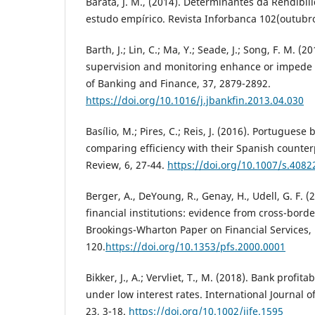
Barata, J. M., (2014). Determinantes da Rendibi
estudo empírico. Revista Inforbanca 102(outubr
Barth, J.; Lin, C.; Ma, Y.; Seade, J.; Song, F. M. (
supervision and monitoring enhance or impede b
of Banking and Finance, 37, 2879-2892.
https://doi.org/10.1016/j.jbankfin.2013.04.030
Basílio, M.; Pires, C.; Reis, J. (2016). Portugues
comparing efficiency with their Spanish counte
Review, 6, 27-44.
https://doi.org/10.1007/s.4082
Berger, A., DeYoung, R., Genay, H., Udell, G. F. (
financial institutions: evidence from cross-bor
Brookings-Wharton Paper on Financial Services, 
120.
https://doi.org/10.1353/pfs.2000.0001
Bikker, J., A.; Vervliet, T., M. (2018). Bank profita
under low interest rates. International Journal 
23, 3-18.
https://doi.org/10.1002/ijfe.1595