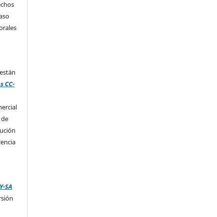
echos
caso
orales
 están
s CC-
ercial
 de
bución
cencia
Y-SA
rsión