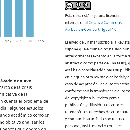
Esta obra está bajo una licencia
internacional
Creative Commons
Atribución-CompartirIgual 4.0
.
El envío de un manuscrito a la Revista
supone que el trabajo no ha sido pub
anteriormente (excepto en la forma 
abstract o como parte de una tesis), 
está bajo consideración para su publi
en ninguna otra revista o editorial y 
 Cávado e do Ave
caso de aceptación, los autores están
arco de la crisis
conforme con la transferencia automá
ificativa de la
del copyright a la Revista para su
en cuenta el problema de
publicación y difusión. Los autores
ndial, algunos estudios
retendrán los derechos de autor para
 mundo académico como en
y compartir su artículo con un uso
mo objetivo analizar los
personal, institucional o con fines
os bancos que operan en