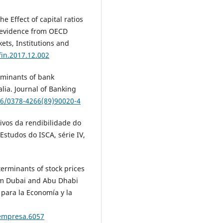
he Effect of capital ratios
s: evidence from OECD
kets, Institutions and
fin.2017.12.002
rminants of bank
lia. Journal of Banking
16/0378-4266(89)90020-4
ativos da rendibilidade do
Estudos do ISCA, série IV,
eterminants of stock prices
rom Dubai and Abu Dhabi
 para la Economía y la
nempresa.6057