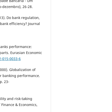
lidade Bancária - Um
o-dezembro), 26-28.
2013). Do bank regulation,
ank efficiency? Journal
e banks performance:
rparts. Eurasian Economic
2-015-0033-6
2000). Globalization of
der banking performance.
p. 23-
bility and risk-taking
of Finance & Economics,