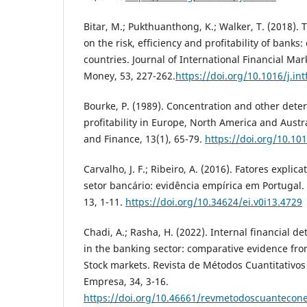
Bitar, M.; Pukthuanthong, K.; Walker, T. (2018). T
on the risk, efficiency and profitability of bank
countries. Journal of International Financial Mar
Money, 53, 227-262.
https://doi.org/10.1016/j.int
Bourke, P. (1989). Concentration and other dete
profitability in Europe, North America and Austra
and Finance, 13(1), 65-79.
https://doi.org/10.10
Carvalho, J. F.; Ribeiro, A. (2016). Fatores explic
setor bancário: evidência empírica em Portugal. 
13, 1-11.
https://doi.org/10.34624/ei.v0i13.4729
Chadi, A.; Rasha, H. (2022). Internal financial d
in the banking sector: comparative evidence f
Stock markets. Revista de Métodos Cuantitativos
Empresa, 34, 3-16.
https://doi.org/10.46661/revmetodoscuanteco