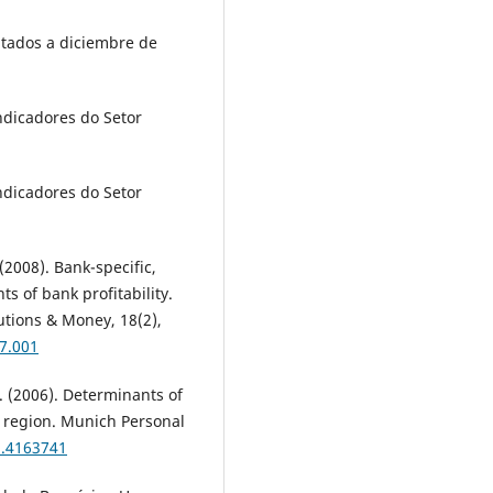
ltados a diciembre de
ndicadores do Setor
ndicadores do Setor
 (2008). Bank-specific,
 of bank profitability.
tutions & Money, 18(2),
07.001
K. (2006). Determinants of
n region. Munich Personal
n.4163741