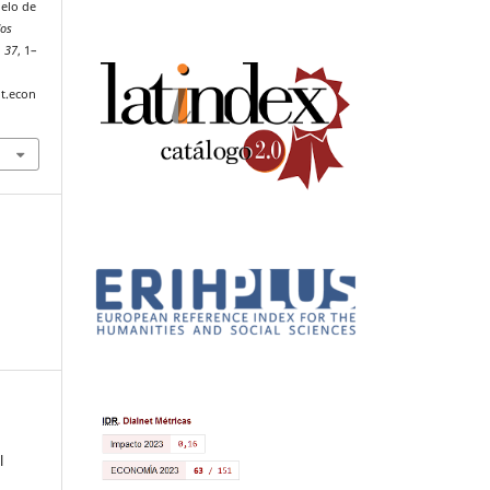
elo de
dos
,
37
, 1–
t.econ
l