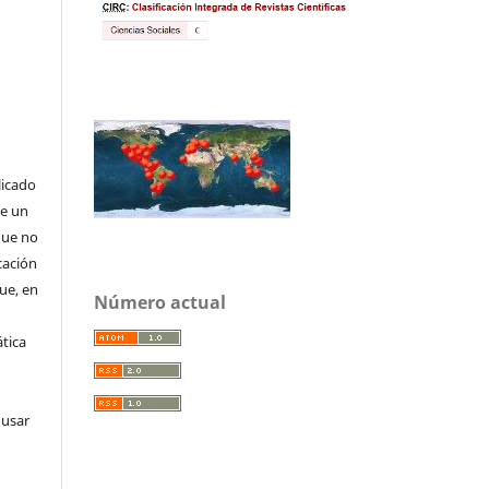
licado
de un
que no
cación
que, en
Número actual
tica
 usar