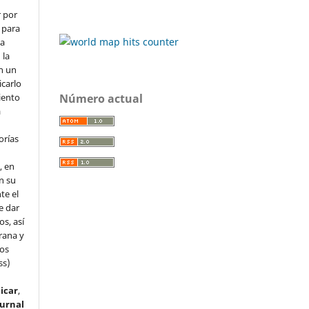
r por
 para
la
 la
en un
icarlo
Número actual
iento
a
orías
, en
en su
te el
e dar
s, así
rana y
dos
ss)
icar
,
ournal