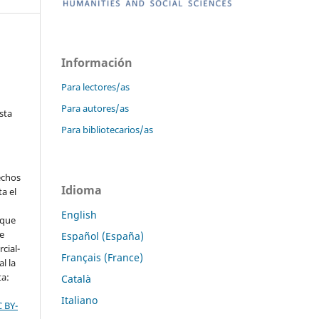
Información
Para lectores/as
Para autores/as
sta
Para bibliotecarios/as
echos
Idioma
ta el
English
 que
ve
Español (España)
cial-
Français (France)
l la
ta:
Català
Italiano
C BY-