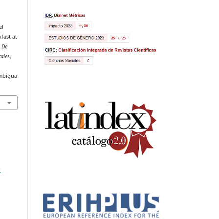
el
fast at
 De
rales
,
ambigua
e