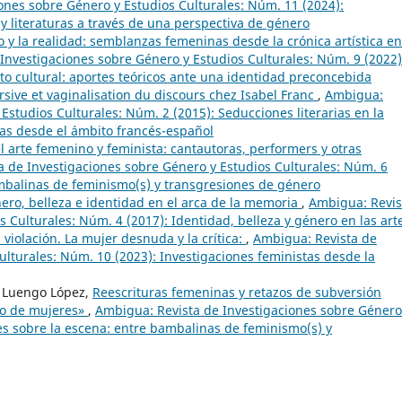
ones sobre Género y Estudios Culturales: Núm. 11 (2024):
y literaturas a través de una perspectiva de género
o y la realidad: semblanzas femeninas desde la crónica artística en
Investigaciones sobre Género y Estudios Culturales: Núm. 9 (2022)
o cultural: aportes teóricos ante una identidad preconcebida
rsive et vaginalisation du discours chez Isabel Franc
,
Ambigua:
Estudios Culturales: Núm. 2 (2015): Seducciones literarias en la
icas desde el ámbito francés-español
l arte femenino y feminista: cantautoras, performers y otras
 de Investigaciones sobre Género y Estudios Culturales: Núm. 6
ambalinas de feminismo(s) y transgresiones de género
ero, belleza e identidad en el arca de la memoria
,
Ambigua: Revis
 Culturales: Núm. 4 (2017): Identidad, belleza y género en las art
 violación. La mujer desnuda y la crítica:
,
Ambigua: Revista de
ulturales: Núm. 10 (2023): Investigaciones feministas desde la
di Luengo López,
Reescrituras femeninas y retazos de subversión
tro de mujeres»
,
Ambigua: Revista de Investigaciones sobre Género
es sobre la escena: entre bambalinas de feminismo(s) y