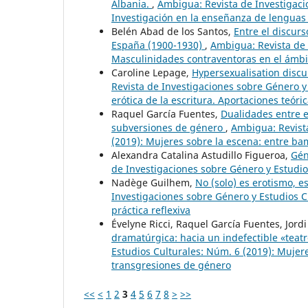
Albania.
,
Ambigua: Revista de Investigaci
Investigación en la enseñanza de lenguas 
Belén Abad de los Santos,
Entre el discurs
España (1900-1930)
,
Ambigua: Revista de 
Masculinidades contraventoras en el ámbit
Caroline Lepage,
Hypersexualisation discu
Revista de Investigaciones sobre Género y 
erótica de la escritura. Aportaciones teór
Raquel García Fuentes,
Dualidades entre e
subversiones de género
,
Ambigua: Revista
(2019): Mujeres sobre la escena: entre b
Alexandra Catalina Astudillo Figueroa,
Gén
de Investigaciones sobre Género y Estudios
Nadège Guilhem,
No (solo) es erotismo, es
Investigaciones sobre Género y Estudios C
práctica reflexiva
Évelyne Ricci, Raquel García Fuentes, Jor
dramatúrgica: hacia un indefectible «tea
Estudios Culturales: Núm. 6 (2019): Mujer
transgresiones de género
<<
<
1
2
3
4
5
6
7
8
>
>>