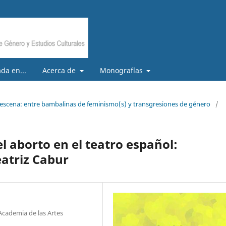
da en...
Acerca de
Monografías
 escena: entre bambalinas de feminismo(s) y transgresiones de género
/
l aborto en el teatro español:
eatriz Cabur
Academia de las Artes