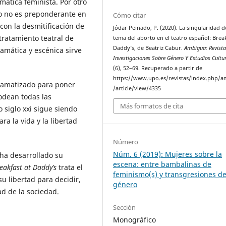
mática feminista. Por otro
to no es preponderante en
Cómo citar
con la desmitificación de
Jódar Peinado, P. (2020). La singularidad d
tratamiento teatral de
tema del aborto en el teatro español: Break
Daddy’s, de Beatriz Cabur.
Ambigua: Revista
amática y escénica sirve
Investigaciones Sobre Género Y Estudios Cultu
(6), 52–69. Recuperado a partir de
https://www.upo.es/revistas/index.php/
ramatizado para poner
/article/view/4335
rodean todas las
Más formatos de cita
 siglo xxi sigue siendo
a la vida y la libertad
Número
Núm. 6 (2019): Mujeres sobre la
ha desarrollado su
escena: entre bambalinas de
eakfast at Daddy’s
trata el
feminismo(s) y transgresiones d
su libertad para decidir,
género
ad de la sociedad.
Sección
Monográfico