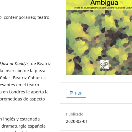
ol contemporáneo; teatro
kfast at Daddy’s
, de Beatriz
a inserción de la pieza
ñolas. Beatriz Cabur es
santes en el teatro
a en Londres le aporta la
PDF
mprometidas de aspecto
Publicado
n inglés y estrenada
2020-02-01
a dramaturgia española