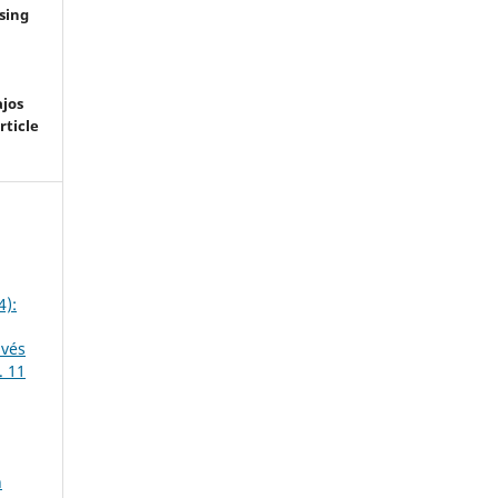
sing
ajos
rticle
4):
avés
. 11
n