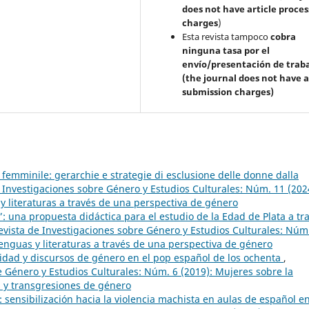
does not have article proces
charges
)
Esta revista tampoco
cobra
ninguna tasa por el
envío/presentación de trab
(the journal does not have a
submission charges)
 femminile: gerarchie e strategie di esclusione delle donne dalla
Investigaciones sobre Género y Estudios Culturales: Núm. 11 (202
y literaturas a través de una perspectiva de género
: una propuesta didáctica para el estudio de la Edad de Plata a tr
vista de Investigaciones sobre Género y Estudios Culturales: Núm
lenguas y literaturas a través de una perspectiva de género
dad y discursos de género en el pop español de los ochenta
,
 Género y Estudios Culturales: Núm. 6 (2019): Mujeres sobre la
 y transgresiones de género
: sensibilización hacia la violencia machista en aulas de español e