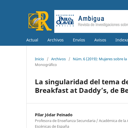
Actual
Archivos
Envíos
Avisos
Indexa
Inicio
/
Archivos
/
Núm. 6 (2019): Mujeres sobre la
Monográfico
La singularidad del tema de
Breakfast at Daddy’s, de B
Pilar Jódar Peinado
Profesora de Enseñanza Secundaria / Académica de la 
Escénicas de España