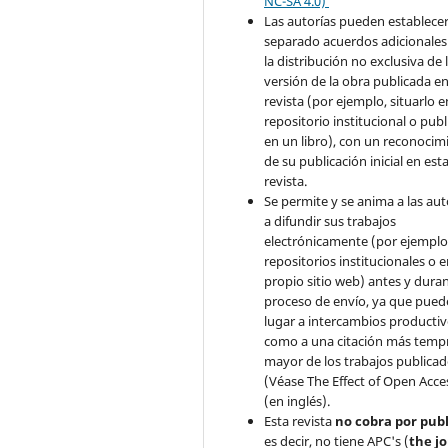
NC-SA 4.0)
Las autorías pueden establece
separado acuerdos adicionales
la distribución no exclusiva de 
versión de la obra publicada en
revista (por ejemplo, situarlo 
repositorio institucional o publ
en un libro), con un reconocim
de su publicación inicial en est
revista.
Se permite y se anima a las aut
a difundir sus trabajos
electrónicamente (por ejemplo
repositorios institucionales o 
propio sitio web) antes y duran
proceso de envío, ya que pued
lugar a intercambios productivo
como a una citación más temp
mayor de los trabajos publica
(Véase The Effect of Open Acce
(en inglés).
Esta revista
no cobra por publ
es decir, no tiene APC's (
the j