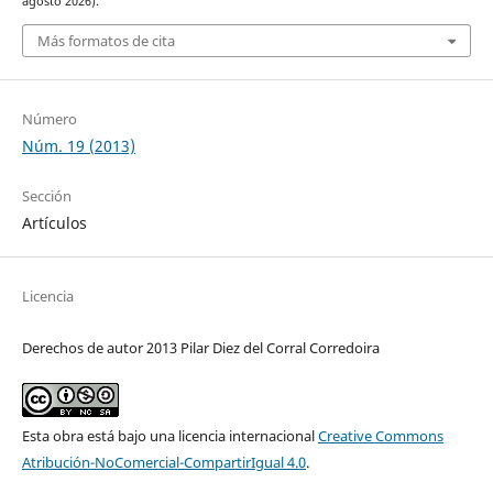
agosto 2026).
Más formatos de cita
Número
Núm. 19 (2013)
Sección
Artículos
Licencia
Derechos de autor 2013 Pilar Diez del Corral Corredoira
Esta obra está bajo una licencia internacional
Creative Commons
Atribución-NoComercial-CompartirIgual 4.0
.