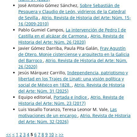
José Antonio Gómez Sánchez,
Sobre Sebastián de
Pesquera y Claudio de León, vidrieros de la Catedral
de Sevilla
,
Atrio. Revista de Historia del Arte: Núm. 15-
16 (2009-2010)
Pablo Gumiel Campos,
La intervención de Pedro I de
Castilla en el alcázar de Carmona
,
Atrio. Revista de
Historia del Arte: Núm. 26 (2020)
Javier Gómez Darriba, Paula Pita Galán,
Fray Agustín
de Otero. Monje cisterciense y arquitecto en la Galicia
del Barroco
,
Atrio. Revista de Historia del Arte: Núm.
26 (2020)
Jesús Márquez Carrillo,
Independencia, patriotismo y
libertad en los Trajes de Linati: una visión política y
social de México en 1828.
,
Atrio. Revista de Historia
del Arte: Núm. 31 (2025)
Equipo editorial,
Portada e índice
,
Atrio. Revista de
Historia del Arte: Núm. 23 (2017)
Luis Vasallo Toranzo, Teresa Leonor M. Vale,
Las
motivaciones de un encargo
,
Atrio. Revista de Historia
del Arte: Núm. 32 (2026)
<<
<
1
2
3
4
5
6
7
8
9
10
>
>>