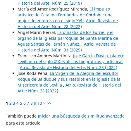
Historia del Arte: Núm. 25 (2019)
María del Amor Rodríguez Miranda,
El impulso
artístico de Catalina Fernández de Córdoba: una
mujer de entereza en el siglo XVI
,
Atrio. Revista de
Historia del Arte: Núm. 28 (2022)
Ángel Marín Berral,
La dinastía de los Furriel y el
órgano de la iglesia parroquial de Santa Marina de
Aguas Santas de Fernán Núñez.
,
Atrio. Revista de
Historia del Arte: Núm. 31 (2025)
Francisco Amores Martínez,
José García Dávila, platero
sevillano del siglo XIX. Noticias biográficas y artísticas
,
Atrio. Revista de Historia del Arte: Núm. 28 (2022)
José Roda Peña,
La Virgen de la Alegría del escultor
Roque de Balduque y sus retablos en la iglesia de la
Misericordia de Sevilla
,
Atrio. Revista de Historia del
Arte: Núm. 28 (2022)
1
2
3
4
5
6
7
8
9
10
>
>>
También puede
Iniciar una búsqueda de similitud avanzada
para este artículo.