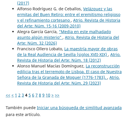
(2017)
Alfonso Rodríguez G. de Ceballos,
Velázquez y las
ermitas del Buen Retiro: entre el eremitismo religioso
y el refinamiento cortesano
,
Atrio. Revista de Historia
del Arte: Núm. 15-16 (2009-2010)
Alegra García García,
“Media en este malhadado
asunto algún misterio”
,
Atrio. Revista de Historia del
Arte: Núm. 32 (2026)
Francisco Ollero Lobato,
La maestría mayor de obras
de la Real Audiencia de Sevilla (siglos XVII-XIX)
,
Atrio.
Revista de Historia del Arte: Núm. 18 (2012)
Alonso Manuel Macías Domínguez,
La reconstrucción
edilicia tras el terremoto de Lisboa. El caso de Nuestra
Señora de la Granada de Moguer (1776-1783).
,
Atrio.
Revista de Historia del Arte: Núm. 29 (2023)
<<
<
1
2
3
4
5
6
7
8
9
10
>
>>
También puede
Iniciar una búsqueda de similitud avanzada
para este artículo.