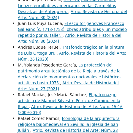
Lienzos enrollables americanos en las Carmelitas
Descalzas de Antequera.
,
Atrio. Revista de Historia del
Arte: Núm. 30 (2024)
Juan Luis Puya Lucena,
El escultor genovés Francesco
Galleano (c. 1713-1753): obras atribuibles y un modelo
repetido por su taller.
,
Atrio. Revista de Historia del
Arte: Núm. 30 (2024)
Andrés Luque Teruel,
Trasfondo trágico en la pintura
de Luis Ortega Bru
,
Atrio. Revista de Historia del Arte:
Núm. 26 (2020)
M. Yolanda Posedente García,
La protección del
patrimonio arquitectónico de La Rioja a través de la
declaración de monumentos nacionales e histórico-
artísticos hasta 1975
,
Atrio. Revista de Historia del
Arte: Núm. 27 (2021)
Rafael Macías, José María Sánchez,
El patronazgo
artístico de Manuel Silvestre Pérez de Camino en la
Rioja
,
Atrio. Revista de Historia del Arte: Núm. 15-16
(2009-2010)
Rafael Cómez Ramos,
Iconología de la arquitectura
religiosa bajomedieval en Sevilla: la iglesia de San
Julián
,
Atrio. Revista de Historia del Arte: Núm. 23