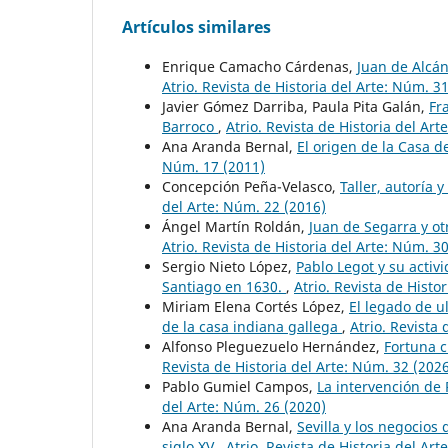
Artículos similares
Enrique Camacho Cárdenas,
Juan de Alcán
Atrio. Revista de Historia del Arte: Núm. 3
Javier Gómez Darriba, Paula Pita Galán,
Fr
Barroco
,
Atrio. Revista de Historia del Art
Ana Aranda Bernal,
El origen de la Casa d
Núm. 17 (2011)
Concepción Peña-Velasco,
Taller, autoría 
del Arte: Núm. 22 (2016)
Ángel Martín Roldán,
Juan de Segarra y ot
Atrio. Revista de Historia del Arte: Núm. 3
Sergio Nieto López,
Pablo Legot y su activ
Santiago en 1630.
,
Atrio. Revista de Histo
Miriam Elena Cortés López,
El legado de u
de la casa indiana gallega
,
Atrio. Revista 
Alfonso Pleguezuelo Hernández,
Fortuna c
Revista de Historia del Arte: Núm. 32 (202
Pablo Gumiel Campos,
La intervención de 
del Arte: Núm. 26 (2020)
Ana Aranda Bernal,
Sevilla y los negocios 
siglo XV
,
Atrio. Revista de Historia del Art