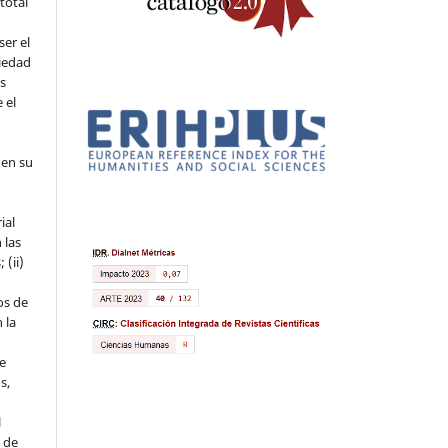
 total
ser el
piedad
os
 el
 en su
ial
 las
 (ii)
os de
 la
ue
s,
l
s de