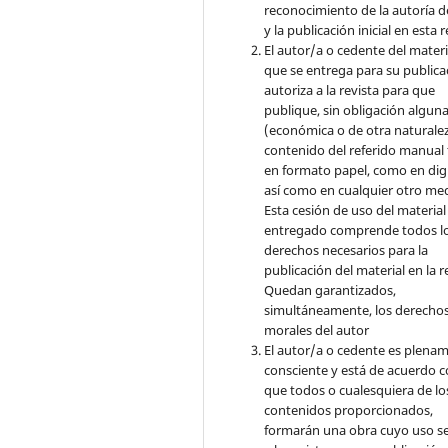
reconocimiento de la autoría d
y la publicación inicial en esta r
El autor/a o cedente del materi
que se entrega para su publica
autoriza a la revista para que
publique, sin obligación algun
(económica o de otra naturalez
contenido del referido manual
en formato papel, como en digi
así como en cualquier otro med
Esta cesión de uso del material
entregado comprende todos l
derechos necesarios para la
publicación del material en la r
Quedan garantizados,
simultáneamente, los derecho
morales del autor
El autor/a o cedente es plena
consciente y está de acuerdo 
que todos o cualesquiera de lo
contenidos proporcionados,
formarán una obra cuyo uso s