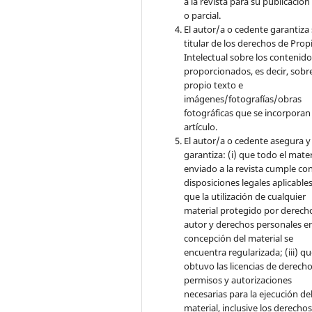
a la revista para su publicación
o parcial.
El autor/a o cedente garantiza 
titular de los derechos de Pro
Intelectual sobre los contenid
proporcionados, es decir, sobre
propio texto e
imágenes/fotografías/obras
fotográficas que se incorporan
artículo.
El autor/a o cedente asegura y
garantiza: (i) que todo el mater
enviado a la revista cumple con
disposiciones legales aplicables;
que la utilización de cualquier
material protegido por derech
autor y derechos personales en
concepción del material se
encuentra regularizada; (iii) q
obtuvo las licencias de derecho
permisos y autorizaciones
necesarias para la ejecución de
material, inclusive los derecho