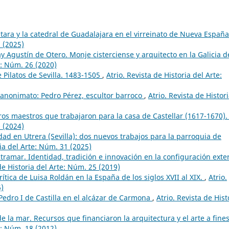
tara y la catedral de Guadalajara en el virreinato de Nueva Españ
1 (2025)
ay Agustín de Otero. Monje cisterciense y arquitecto en la Galicia d
e: Núm. 26 (2020)
e Pilatos de Sevilla. 1483-1505
,
Atrio. Revista de Historia del Arte:
y anonimato: Pedro Pérez, escultor barroco
,
Atrio. Revista de Histor
ros maestros que trabajaron para la casa de Castellar (1617-1670)
0 (2024)
idad en Utrera (Sevilla): dos nuevos trabajos para la parroquia de
ria del Arte: Núm. 31 (2025)
ltramar. Identidad, tradición e innovación en la configuración exter
de Historia del Arte: Núm. 25 (2019)
rítica de Luisa Roldán en la España de los siglos XVII al XIX.
,
Atrio.
6)
Pedro I de Castilla en el alcázar de Carmona
,
Atrio. Revista de Hist
de la mar. Recursos que financiaron la arquitectura y el arte a fines
e: Núm. 18 (2012)