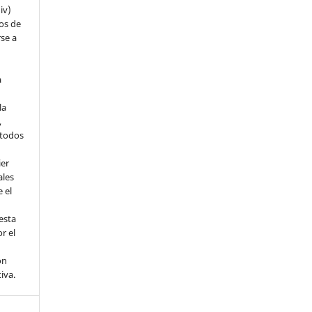
iv)
hos de
rse a
a
la
,
todos
ier
ales
 el
esta
r el
ón
tiva.