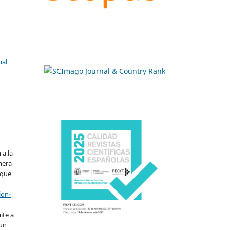
ual
.
 a la
imera
 que
ion-
ite a
 un