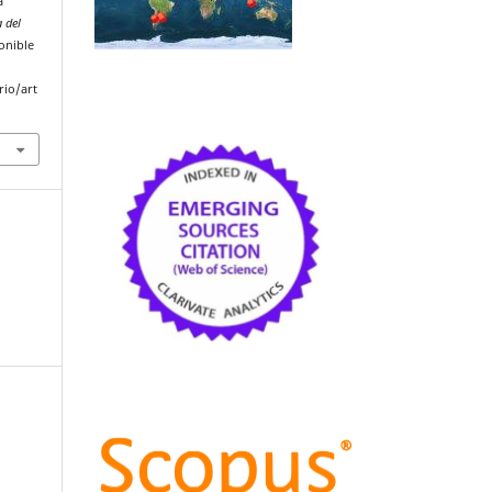
a
a del
ponible
rio/art