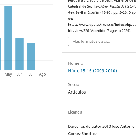
Pesquera y Claudio de León, vidrieros de l
Catedral de Sevilla»,
Atrio. Revista de Histori
Arte
. Sevilla, España, (15-16), pp. 5–26. Dis
en:
https://www.upo.es/revistas/index.php/at
icle/view/326 (Accedido: 7 agosto 2026).
Más formatos de cita
Número
Núm. 15-16 (2009-2010)
Sección
Artículos
Licencia
Derechos de autor 2010 José Antonio
Gómez Sánchez