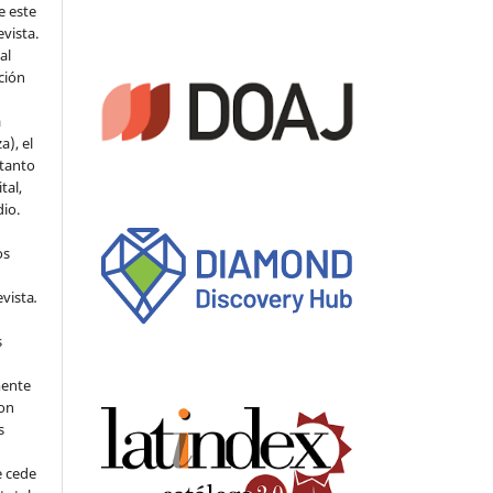
e este
evista.
al
ción
a
a), el
 tanto
tal,
io.
os
evista
.
s
mente
con
s
e cede