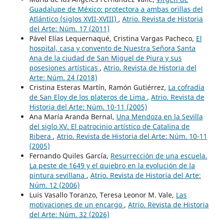
Guadalupe de México: protectora a ambas orillas del
Atlántico (siglos XVII-XVIII)
,
Atrio. Revista de Historia
del Arte: Núm. 17 (2011)
Pável Elías Lequernaqué, Cristina Vargas Pacheco,
El
hospital, casa y convento de Nuestra Señora Santa
Ana de la ciudad de San Miguel de Piura y sus
posesiones artísticas
,
Atrio. Revista de Historia del
Arte: Núm. 24 (2018)
Cristina Esteras Martín, Ramón Gutiérrez,
La cofradía
de San Eloy de los plateros de Lima
,
Atrio. Revista de
Historia del Arte: Núm. 10-11 (2005)
Ana María Aranda Bernal,
Una Mendoza en la Sevilla
del siglo XV. El patrocinio artístico de Catalina de
Ribera
,
Atrio. Revista de Historia del Arte: Núm. 10-11
(2005)
Fernando Quiles García,
Resurrección de una escuela.
La peste de 1649 y el quiebro en la evolución de la
pintura sevillana
,
Atrio. Revista de Historia del Arte:
Núm. 12 (2006)
Luis Vasallo Toranzo, Teresa Leonor M. Vale,
Las
motivaciones de un encargo
,
Atrio. Revista de Historia
del Arte: Núm. 32 (2026)