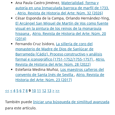
Ana Paula Castro Jiménez,
Materialidad, forma y
autoría en una Inmaculada barroca de marfil de 1733.
,
Atrio. Revista de Historia del Arte: Núm. 32 (2026)
César Esponda de la Campa, Orlando Hernández-Ying,
El Arcángel San Miguel de Martín de Vos como fuente
visual en la pintura de los reinos de la monarquía
hispana
,
Atrio. Revista de Historia del Arte: Núm. 20
(2014)
Fernando Cruz Isidoro,
La sillería de coro del
monasterio de Madre de Dios de Sanlúcar de
Barrameda (Cádiz). Proceso constructivo y análisis
formal e iconográfico (1751-1752/1755-1757)
,
Atrio.
Revista de Historia del Arte: Núm. 28 (2022)
Estefanía Medina Muñoz,
Los maestros cañeros del
convento de Santa Inés de Sevilla
,
Atrio. Revista de
Historia del Arte: Núm. 23 (2017)
<<
<
4
5
6
7
8
9
10
11
12
13
>
>>
También puede
Iniciar una búsqueda de similitud avanzada
para este artículo.