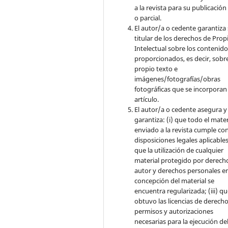
a la revista para su publicación
o parcial.
El autor/a o cedente garantiza 
titular de los derechos de Pro
Intelectual sobre los contenid
proporcionados, es decir, sobre
propio texto e
imágenes/fotografías/obras
fotográficas que se incorporan
artículo.
El autor/a o cedente asegura y
garantiza: (i) que todo el mater
enviado a la revista cumple con
disposiciones legales aplicables;
que la utilización de cualquier
material protegido por derech
autor y derechos personales en
concepción del material se
encuentra regularizada; (iii) q
obtuvo las licencias de derecho
permisos y autorizaciones
necesarias para la ejecución de