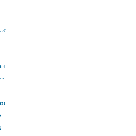
. 31
del
de
ista
e
3