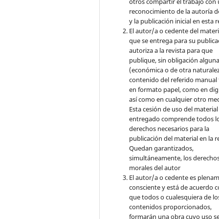
otros compartir el trabajo con
reconocimiento de la autoría d
y la publicación inicial en esta r
El autor/a o cedente del materi
que se entrega para su publica
autoriza a la revista para que
publique, sin obligación algun
(económica o de otra naturalez
contenido del referido manual
en formato papel, como en digi
así como en cualquier otro med
Esta cesión de uso del material
entregado comprende todos l
derechos necesarios para la
publicación del material en la r
Quedan garantizados,
simultáneamente, los derecho
morales del autor
El autor/a o cedente es plena
consciente y está de acuerdo 
que todos o cualesquiera de lo
contenidos proporcionados,
formarán una obra cuyo uso s