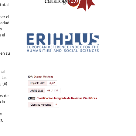
 total
ser el
piedad
os
 el
 en su
ial
 las
 (ii)
os de
 la
ue
s,
l