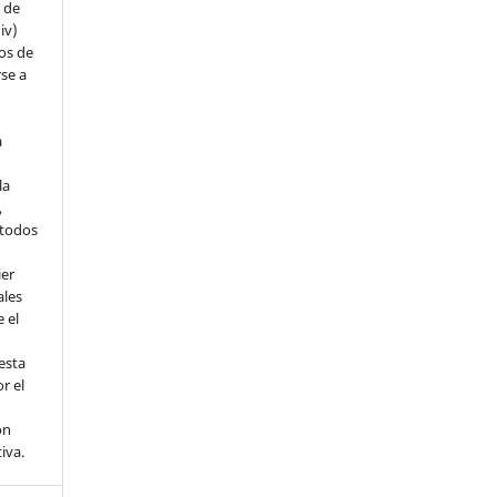
s de
iv)
hos de
rse a
a
la
,
todos
ier
ales
 el
esta
r el
ón
tiva.