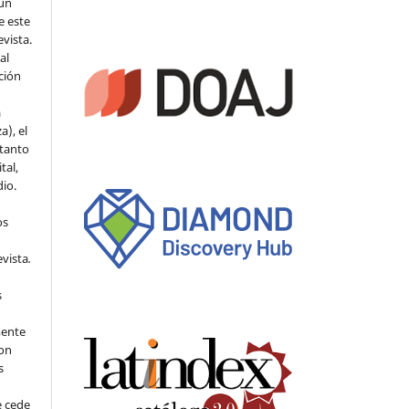
 un
e este
evista.
al
ción
a
a), el
 tanto
tal,
io.
os
evista
.
s
mente
con
s
e cede