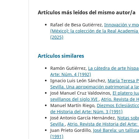
Artículos más leídos del mismo autor/a
Rafael de Besa Gutiérrez,
Innovación y mo
(México): la colección de la Real Academia 
(2025)
Artículos similares
Ramón Gutiérrez,
La cátedra de arte hisp
Arte: Núm. 4 (1992)
Ignacio Luis León Sánchez,
María Teresa 
Sevilla. Una aproximación patrimonial a l
José Manuel Cruz Valdovinos,
El platero J
sevillanos del siglo XVI
,
Atrio. Revista de 
Manuel Martín Riego,
Diezmos Eclesiástico
de Historia del Arte: Núm. 3 (1991)
José Antonio García Hernández,
Notas sobr
Sevilla
,
Atrio. Revista de Historia del Arte
Juan Prieto Gordillo,
José Barela: un tallist
(1991)