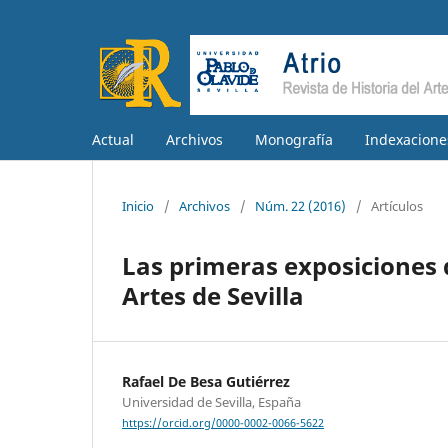
Actual
Archivos
Monografía
Indexacione
Inicio
/
Archivos
/
Núm. 22 (2016)
/
Artículos
Las primeras exposiciones d
Artes de Sevilla
Rafael De Besa Gutiérrez
Universidad de Sevilla, España
https://orcid.org/0000-0002-0066-5622