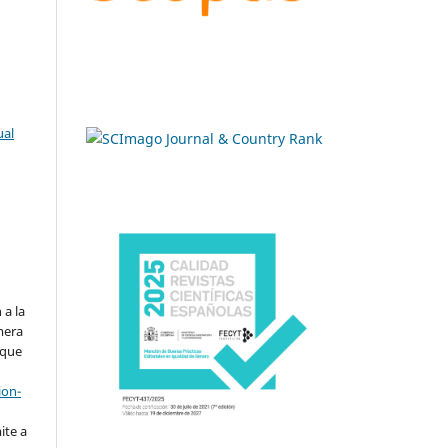
ual
.
 a la
imera
 que
ion-
ite a