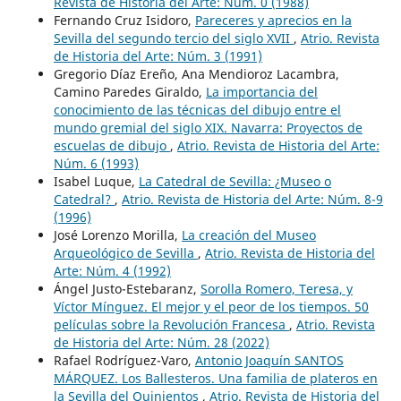
Revista de Historia del Arte: Núm. 0 (1988)
Fernando Cruz Isidoro,
Pareceres y aprecios en la
Sevilla del segundo tercio del siglo XVII
,
Atrio. Revista
de Historia del Arte: Núm. 3 (1991)
Gregorio Díaz Ereño, Ana Mendioroz Lacambra,
Camino Paredes Giraldo,
La importancia del
conocimiento de las técnicas del dibujo entre el
mundo gremial del siglo XIX. Navarra: Proyectos de
escuelas de dibujo
,
Atrio. Revista de Historia del Arte:
Núm. 6 (1993)
Isabel Luque,
La Catedral de Sevilla: ¿Museo o
Catedral?
,
Atrio. Revista de Historia del Arte: Núm. 8-9
(1996)
José Lorenzo Morilla,
La creación del Museo
Arqueológico de Sevilla
,
Atrio. Revista de Historia del
Arte: Núm. 4 (1992)
Ángel Justo-Estebaranz,
Sorolla Romero, Teresa, y
Víctor Mínguez. El mejor y el peor de los tiempos. 50
películas sobre la Revolución Francesa
,
Atrio. Revista
de Historia del Arte: Núm. 28 (2022)
Rafael Rodríguez-Varo,
Antonio Joaquín SANTOS
MÁRQUEZ. Los Ballesteros. Una familia de plateros en
la Sevilla del Quinientos
,
Atrio. Revista de Historia del