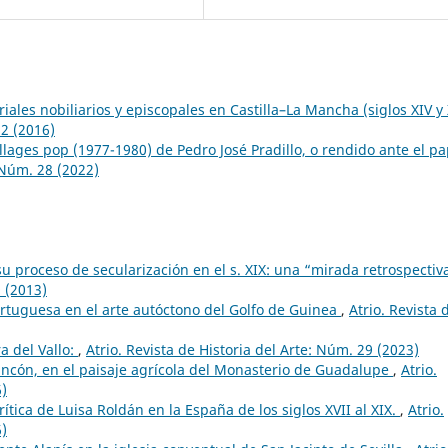
riales nobiliarios y episcopales en Castilla–La Mancha (siglos XIV y
22 (2016)
ollages pop (1977-1980) de Pedro José Pradillo, o rendido ante el pa
: Núm. 28 (2022)
su proceso de secularización en el s. XIX: una “mirada retrospecti
9 (2013)
ortuguesa en el arte autóctono del Golfo de Guinea
,
Atrio. Revista 
a del Vallo:
,
Atrio. Revista de Historia del Arte: Núm. 29 (2023)
 Rincón, en el paisaje agrícola del Monasterio de Guadalupe
,
Atrio.
6)
rítica de Luisa Roldán en la España de los siglos XVII al XIX.
,
Atrio.
6)