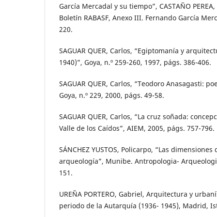
García Mercadal y su tiempo”, CASTAÑO PEREA, 
Boletín RABASF, Anexo III. Fernando García Merc
220.
SAGUAR QUER, Carlos, “Egiptomanía y arquitect
1940)”, Goya, n.º 259-260, 1997, págs. 386-406.
SAGUAR QUER, Carlos, “Teodoro Anasagasti: poe
Goya, n.º 229, 2000, págs. 49-58.
SAGUAR QUER, Carlos, “La cruz soñada: concepci
Valle de los Caídos”, AIEM, 2005, págs. 757-796.
SÁNCHEZ YUSTOS, Policarpo, “Las dimensiones d
arqueología”, Munibe. Antropologia- Arqueologia
151.
UREÑA PORTERO, Gabriel, Arquitectura y urbanísti
periodo de la Autarquía (1936- 1945), Madrid, I