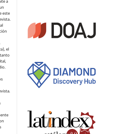
ite a
 un
e este
evista.
al
ción
a
a), el
 tanto
tal,
io.
os
evista
.
s
mente
con
s