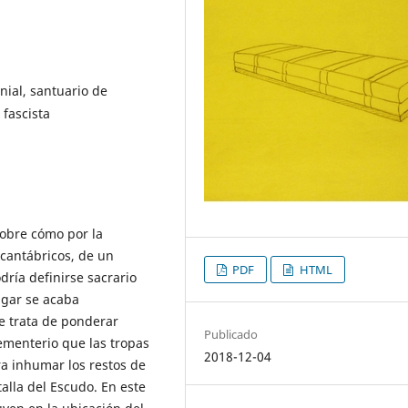
nial, santuario de
 fascista
sobre cómo por la
 cantábricos, de un
PDF
HTML
odría definirse sacrario
ugar se acaba
e trata de ponderar
Publicado
cementerio que las tropas
2018-12-04
ra inhumar los restos de
alla del Escudo. En este