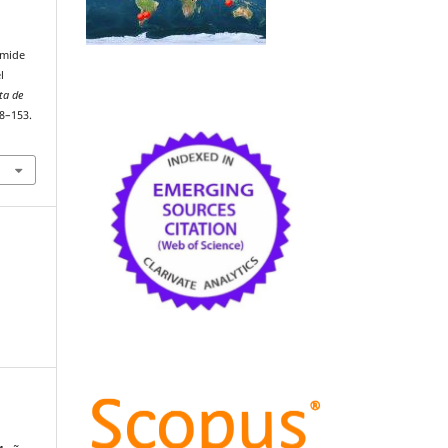
ámide
l
sta de
38–153.