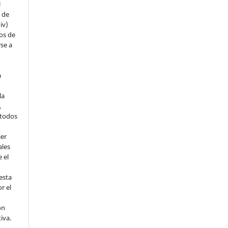
l
s de
iv)
hos de
rse a
a
la
,
todos
ier
ales
 el
esta
r el
ón
tiva.