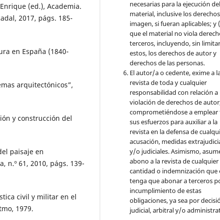
necesarias para la ejecución de
Enrique (ed.), Academia.
material, inclusive los derecho
adal, 2017, págs. 185-
imagen, si fueran aplicables; y (
que el material no viola derec
terceros, incluyendo, sin limita
ura en España (1840-
estos, los derechos de autor y
derechos de las personas.
El autor/a o cedente, exime a l
revista de toda y cualquier
mas arquitectónicos”,
responsabilidad con relación a 
violación de derechos de autor
comprometiéndose a emplear 
ón y construcción del
sus esfuerzos para auxiliar a la
revista en la defensa de cualqu
acusación, medidas extrajudici
y/o judiciales. Asimismo, asume
el paisaje en
abono a la revista de cualquier
, n.º 61, 2010, págs. 139-
cantidad o indemnización que 
tenga que abonar a terceros po
incumplimiento de estas
ca civil y militar en el
obligaciones, ya sea por decisi
stmo, 1979.
judicial, arbitral y/o administra