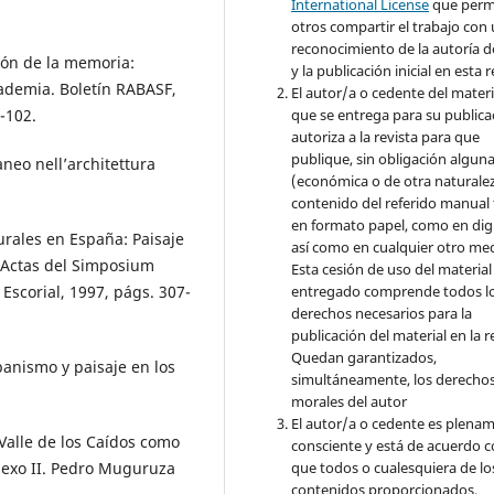
International License
que perm
otros compartir el trabajo con
reconocimiento de la autoría d
ón de la memoria:
y la publicación inicial en esta r
demia. Boletín RABASF,
El autor/a o cedente del materi
que se entrega para su publica
-102.
autoriza a la revista para que
publique, sin obligación algun
eo nell’architettura
(económica o de otra naturalez
contenido del referido manual
en formato papel, como en digi
rales en España: Paisaje
así como en cualquier otro med
, Actas del Simposium
Esta cesión de uso del material
entregado comprende todos l
 Escorial, 1997, págs. 307-
derechos necesarios para la
publicación del material en la r
Quedan garantizados,
anismo y paisaje en los
simultáneamente, los derecho
morales del autor
El autor/a o cedente es plena
Valle de los Caídos como
consciente y está de acuerdo 
que todos o cualesquiera de lo
nexo II. Pedro Muguruza
contenidos proporcionados,