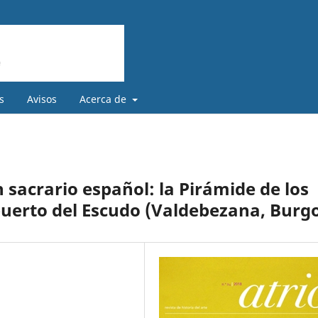
s
Avisos
Acerca de
n sacrario español: la Pirámide de los
 puerto del Escudo (Valdebezana, Burg