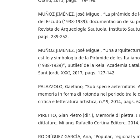
Otaño, 2015, págs. 179-196.
MUÑOZ JIMÉNEZ, José Miguel, “La pirámide de lo
del Escudo (1938-1939): documentación de su pr
Revista de Arqueología Sautuola, Instituto Sautu
págs. 239-252.
MUÑOZ JIMÉNEZ, José Miguel, “Una arquitectura
estilo y simbología de la Pirámide de los Italian
(1938-1939)”, Butlletí de la Reial Academia Cata
Sant Jordi, XXXI, 2017, págs. 127-142.
PALAZZOLO, Gaetano, “Sub specie aeternitatis. A
memoria in forma di rotonda nel periodo tra le 
critica e letteratura artística, n.º 9, 2014, págs. 6
PIRETTO, Gian Pietro (dir.), Memorie di pietra. 
dittature, Milano, Rafaello Cortina Editore, 2014.
RODRÍGUEZ GARCÍA, Ana, “Popular, regional y 