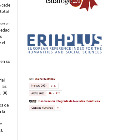
e cede
 total
ser el
piedad
os
 el
 en su
ial
 las
 (ii)
os de
 la
ue
s,