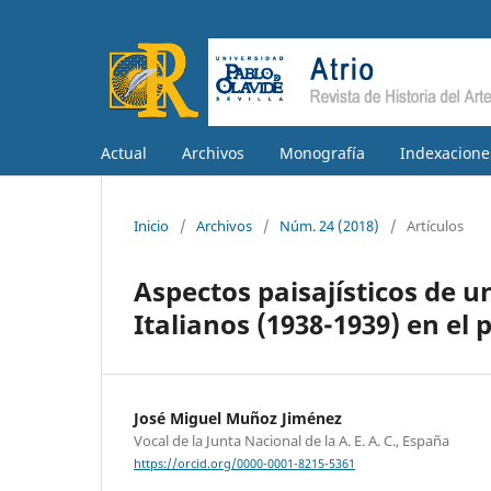
Actual
Archivos
Monografía
Indexacione
Inicio
/
Archivos
/
Núm. 24 (2018)
/
Artículos
Aspectos paisajísticos de u
Italianos (1938-1939) en el
José Miguel Muñoz Jiménez
Vocal de la Junta Nacional de la A. E. A. C., España
https://orcid.org/0000-0001-8215-5361