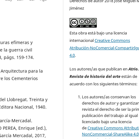
Derechos de autor 2018 José Miguel
Jiménez
Esta obra está bajo una licencia
internacional
Creative Commons
uras efímeras y
Atribución-NoComercial-CompartirIg
la guerra civil
4.0
.
8, págs. 159-174.
Los autores/as que publican en
Atrio
 Arquitectura para la
Revista de historia del arte
están de
re los Cementerios
acuerdo con los siguientes términos:
Los autores/as conservan los
el Llobregat. Treinta y
derechos de autor y garantizan
Editora Nacional, 1940.
revista el derecho de ser la pr
publicación del trabajo al igual
arcía-Mercadal.
licenciado bajo una licencia
de
Creative Commons Attribut
 PEREA, Enrique (ed.),
NonCommercial-ShareAlike 4.0
García Mercadal, 2017,