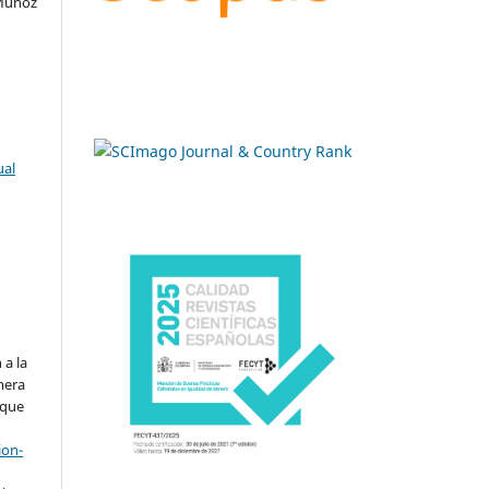
 Muñoz
ual
.
 a la
imera
 que
ion-