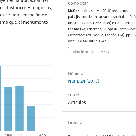
uyen en la ubicación del
Cómo citar
s, históricos y religiosos,
Muñoz Jiménez, J. M. (2018) «Aspectos
roduce una sensación de
paisajísticos de un sacrario español: la Pir
alismo que el monumento
de los Italianos (1938-1939) en el puerto de
Escudo (Valdebezana, Burgos)»,
Atrio. Revi
Historia del Arte
. Sevilla, España, (24), pp. 1
doi: 10.46661/atrio.4247.
Más formatos de cita
Número
Núm. 24 (2018)
Sección
Artículos
Licencia