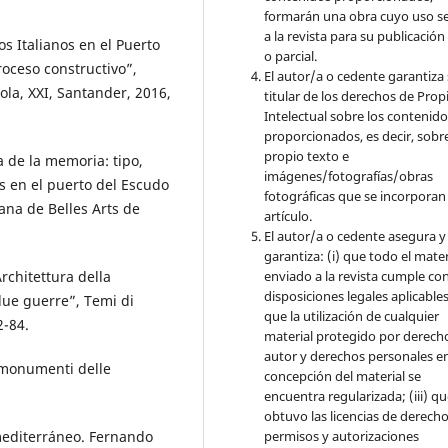
formarán una obra cuyo uso s
a la revista para su publicación
s Italianos en el Puerto
o parcial.
oceso constructivo”,
El autor/a o cedente garantiza 
ola, XXI, Santander, 2016,
titular de los derechos de Pro
Intelectual sobre los contenid
proporcionados, es decir, sobre
propio texto e
 de la memoria: tipo,
imágenes/fotografías/obras
os en el puerto del Escudo
fotográficas que se incorporan
lana de Belles Arts de
artículo.
El autor/a o cedente asegura y
garantiza: (i) que todo el mater
enviado a la revista cumple con
rchitettura della
disposiciones legales aplicables;
due guerre”, Temi di
que la utilización de cualquier
2-84.
material protegido por derech
autor y derechos personales en
I monumenti delle
concepción del material se
encuentra regularizada; (iii) q
obtuvo las licencias de derecho
permisos y autorizaciones
mediterráneo. Fernando