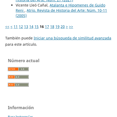
Vicente Lleó Cañal,
Atalanta e Hipomenes de Guido
Reni
,
Atrio. Revista de Historia del Arte: Núm. 10-11
(2005)
<<
<
11
12
13
14
15
16
17
18
19
20
>
>>
También puede
Iniciar una búsqueda de similitud avanzada
para este artículo.
Número actual
Información
Para lectores/as