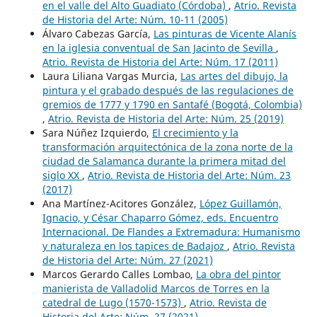
en el valle del Alto Guadiato (Córdoba)
,
Atrio. Revista
de Historia del Arte: Núm. 10-11 (2005)
Álvaro Cabezas García,
Las pinturas de Vicente Alanís
en la iglesia conventual de San Jacinto de Sevilla
,
Atrio. Revista de Historia del Arte: Núm. 17 (2011)
Laura Liliana Vargas Murcia,
Las artes del dibujo, la
pintura y el grabado después de las regulaciones de
gremios de 1777 y 1790 en Santafé (Bogotá, Colombia)
,
Atrio. Revista de Historia del Arte: Núm. 25 (2019)
Sara Núñez Izquierdo,
El crecimiento y la
transformación arquitectónica de la zona norte de la
ciudad de Salamanca durante la primera mitad del
siglo XX
,
Atrio. Revista de Historia del Arte: Núm. 23
(2017)
Ana Martínez-Acitores González,
López Guillamón,
Ignacio, y César Chaparro Gómez, eds. Encuentro
Internacional. De Flandes a Extremadura: Humanismo
y naturaleza en los tapices de Badajoz
,
Atrio. Revista
de Historia del Arte: Núm. 27 (2021)
Marcos Gerardo Calles Lombao,
La obra del pintor
manierista de Valladolid Marcos de Torres en la
catedral de Lugo (1570-1573)
,
Atrio. Revista de
Historia del Arte: Núm. 27 (2021)