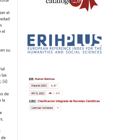
ser el
piedad
os
 el
 en su
ial
 las
 (ii)
os de
 la
ue
s,
l
s de