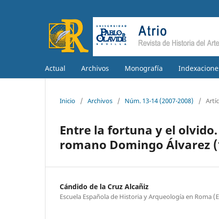
Actual
Archivos
Monografía
Indexacione
Inicio
/
Archivos
/
Núm. 13-14 (2007-2008)
/
Artí
Entre la fortuna y el olvido
romano Domingo Álvarez (
Cándido de la Cruz Alcañiz
Escuela Española de Historia y Arqueología en Roma (E