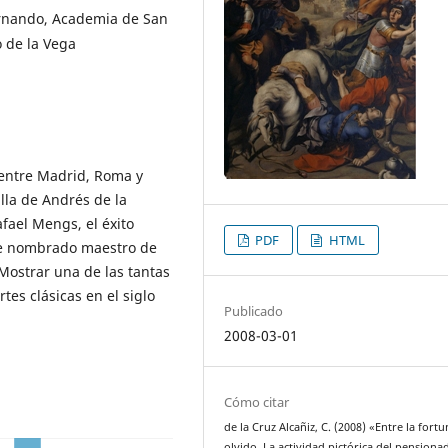
rnando, Academia de San
 de la Vega
ó entre Madrid, Roma y
alla de Andrés de la
afael Mengs, el éxito
PDF
HTML
fue nombrado maestro de
 Mostrar una de las tantas
es clásicas en el siglo
Publicado
2008-03-01
Cómo citar
de la Cruz Alcañiz, C. (2008) «Entre la fortu
olvido. La actividad pictórica del pensiona