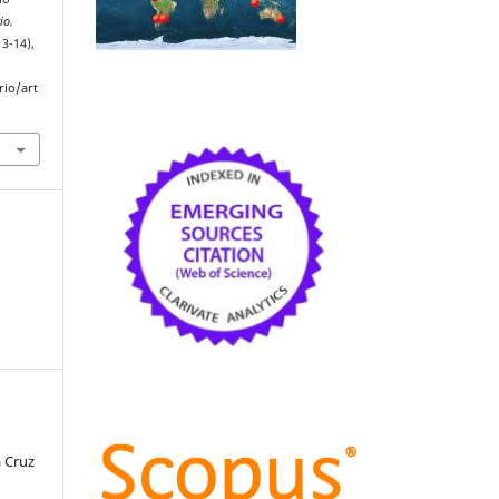
io.
13-14),
rio/art
 Cruz