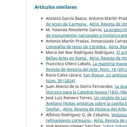
Artículos similares
Antonio García Baeza, Antonio Martín Pra
de Jesús de Carmona
,
Atrio. Revista de Hi
M. Yolanda Posedente García,
La protecció
de monumentos nacionales e histórico-art
Antonio Martín Pradas, Inmaculada Carr
Compañía de Jesús de Córdoba
,
Atrio. Re
María del Mar Rodríguez Rodríguez,
El pi
Bellas Artes en Roma
,
Atrio. Revista de Hi
Francisco Ollero Lobato,
La maestría mayor 
Revista de Historia del Arte: Núm. 18 (201
Rocío Calvo Lázaro,
San Roque, un antiguo
Núm. 30 (2024)
Juan Alonso de la Sierra Fernández,
La Aca
litúrgico para la Catedral Nueva (1835-186
José Luis Romero Torres,
Un retablo de Lui
Arellano (Notas artísticas sobre la capill
Sevilla)
,
Atrio. Revista de Historia del Art
Alfonso Rodríguez G. de Ceballos,
Velázque
refinamiento cortesano
,
Atrio. Revista de
José Antonio Gómez Sánchez,
Sobre Sebast