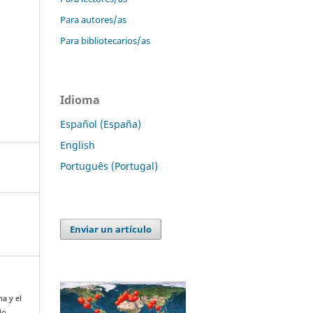
Para autores/as
Para bibliotecarios/as
Idioma
Español (España)
English
Português (Portugal)
Enviar un artículo
na y el
do