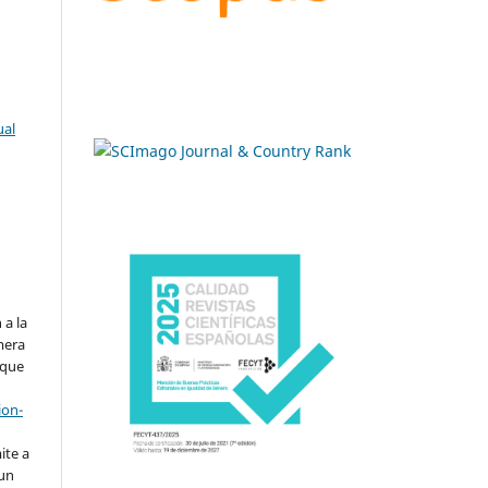
ual
.
 a la
imera
 que
ion-
ite a
 un