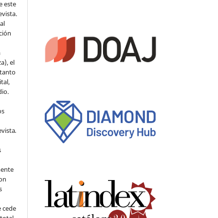
e este
evista.
al
ción
a
a), el
 tanto
tal,
io.
os
evista
.
s
mente
con
s
e cede
 total