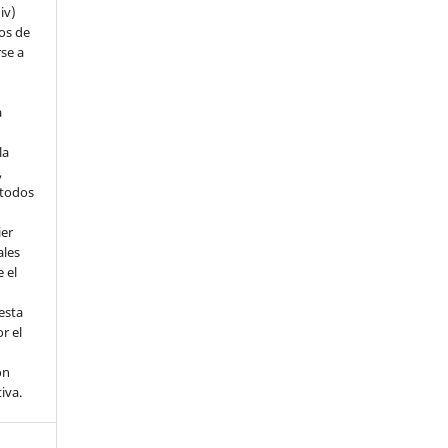
iv)
hos de
rse a
a
la
,
todos
ier
ales
 el
esta
r el
ón
tiva.