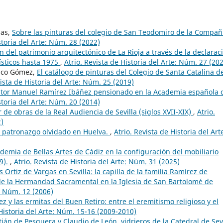
das,
Sobre las pinturas del colegio de San Teodomiro de la Compañ
storia del Arte: Núm. 28 (2022)
n del patrimonio arquitectónico de La Rioja a través de la declarac
ísticos hasta 1975
,
Atrio. Revista de Historia del Arte: Núm. 27 (20
asco Gómez,
El catálogo de pinturas del Colegio de Santa Catalina de
vista de Historia del Arte: Núm. 25 (2019)
ntor Manuel Ramírez Ibáñez pensionado en la Academia española 
storia del Arte: Núm. 20 (2014)
de obras de la Real Audiencia de Sevilla (siglos XVII-XIX)
,
Atrio.
2)
 patronazgo olvidado en Huelva.
,
Atrio. Revista de Historia del Art
demia de Bellas Artes de Cádiz en la configuración del mobiliario
9).
,
Atrio. Revista de Historia del Arte: Núm. 31 (2025)
s Ortiz de Vargas en Sevilla: la capilla de la familia Ramírez de
a de la Hermandad Sacramental en la Iglesia de San Bartolomé de
e: Núm. 12 (2006)
z y las ermitas del Buen Retiro: entre el eremitismo religioso y el
 Historia del Arte: Núm. 15-16 (2009-2010)
ián de Pesquera y Claudio de León, vidrieros de la Catedral de Sevi