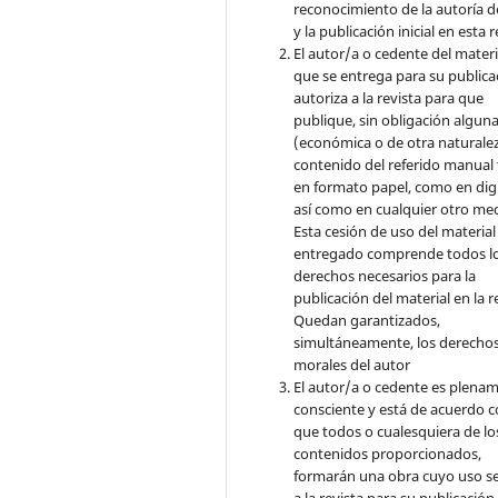
reconocimiento de la autoría d
y la publicación inicial en esta r
El autor/a o cedente del materi
que se entrega para su publica
autoriza a la revista para que
publique, sin obligación algun
(económica o de otra naturalez
contenido del referido manual
en formato papel, como en digi
así como en cualquier otro med
Esta cesión de uso del material
entregado comprende todos l
derechos necesarios para la
publicación del material en la r
Quedan garantizados,
simultáneamente, los derecho
morales del autor
El autor/a o cedente es plena
consciente y está de acuerdo 
que todos o cualesquiera de lo
contenidos proporcionados,
formarán una obra cuyo uso s
a la revista para su publicación