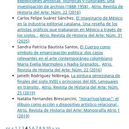
exposiciones artísticas, litúrgicas y culturales: una
investigación de archivo (1888-1958)
,
Atrio. Revista de
Historia del Arte: Núm. 22 (2016)
Carlos Felipe Suárez Sánchez,
El imaginario de México
en la industria editorial catalana. Una reseña de los
artistas gráficos que trabajaron en México a través de
los siglos.
,
Atrio. Revista de Historia del Arte: Núm. 31
(2025)
Sandra Patricia Bautista Santos,
El Cuerpo como
símbolo de emancipación política: dos casos
relevantes en el arte contemporáneo colombiano
María Evelia Marmolejo y Nadia Granados
,
Atrio.
Revista de Historia del Arte: Núm. 22 (2016)
Janeth Rodríguez Nóbrega,
La pintura venezolana de
finales del siglo XVIII y principios del XIX. Lenguajes
en tránsito
,
Atrio. Revista de Historia del Arte: Núm.
25 (2019)
Natália Fernandes Brescancini,
"mirar(nos)otras": el
dibujo como acción y dispositivo artístico relacional
,
Atrio. Revista de Historia del Arte: Monografía Atrio 1
(2019)
<<
<
1
2
3
4
5
6
7
8
9
10
>
>>