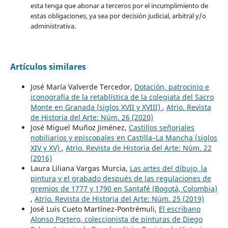
esta tenga que abonar a terceros por el incumplimiento de
estas obligaciones, ya sea por decisión judicial, arbitral y/o
administrativa.
Artículos similares
José María Valverde Tercedor,
Dotación, patrocinio e
iconografía de la retablística de la colegiata del Sacro
Monte en Granada (siglos XVII y XVIII)
,
Atrio. Revista
de Historia del Arte: Núm. 26 (2020)
José Miguel Muñoz Jiménez,
Castillos señoriales
nobiliarios y episcopales en Castilla–La Mancha (siglos
XIV y XV)
,
Atrio. Revista de Historia del Arte: Núm. 22
(2016)
Laura Liliana Vargas Murcia,
Las artes del dibujo, la
pintura y el grabado después de las regulaciones de
gremios de 1777 y 1790 en Santafé (Bogotá, Colombia)
,
Atrio. Revista de Historia del Arte: Núm. 25 (2019)
José Luis Cueto Martínez-Pontrémuli,
El escribano
Alonso Portero, coleccionista de pinturas de Diego