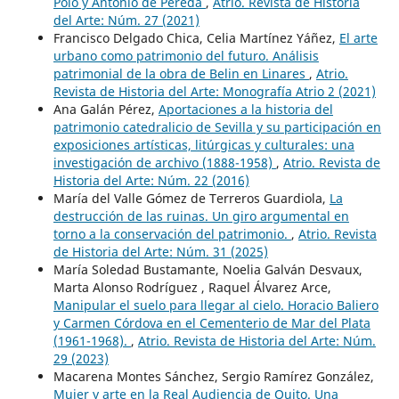
Polo y Antonio de Pereda
,
Atrio. Revista de Historia
del Arte: Núm. 27 (2021)
Francisco Delgado Chica, Celia Martínez Yáñez,
El arte
urbano como patrimonio del futuro. Análisis
patrimonial de la obra de Belin en Linares
,
Atrio.
Revista de Historia del Arte: Monografía Atrio 2 (2021)
Ana Galán Pérez,
Aportaciones a la historia del
patrimonio catedralicio de Sevilla y su participación en
exposiciones artísticas, litúrgicas y culturales: una
investigación de archivo (1888-1958)
,
Atrio. Revista de
Historia del Arte: Núm. 22 (2016)
María del Valle Gómez de Terreros Guardiola,
La
destrucción de las ruinas. Un giro argumental en
torno a la conservación del patrimonio.
,
Atrio. Revista
de Historia del Arte: Núm. 31 (2025)
María Soledad Bustamante, Noelia Galván Desvaux,
Marta Alonso Rodríguez , Raquel Álvarez Arce,
Manipular el suelo para llegar al cielo. Horacio Baliero
y Carmen Córdova en el Cementerio de Mar del Plata
(1961-1968).
,
Atrio. Revista de Historia del Arte: Núm.
29 (2023)
Macarena Montes Sánchez, Sergio Ramírez González,
Mujer y arte en la Real Audiencia de Quito. Una