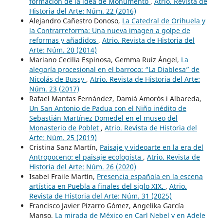
formación de la idea de Monumento
,
Atrio. Revista de
Historia del Arte: Núm. 22 (2016)
Alejandro Cañestro Donoso,
La Catedral de Orihuela y
la Contrarreforma: Una nueva imagen a golpe de
reformas y añadidos
,
Atrio. Revista de Historia del
Arte: Núm. 20 (2014)
Mariano Cecilia Espinosa, Gemma Ruiz Ángel,
La
alegoría procesional en el barroco: “La Diablesa” de
Nicolás de Bussy
,
Atrio. Revista de Historia del Arte:
Núm. 23 (2017)
Rafael Mantas Fernández, Damiá Amorós i Albareda,
Un San Antonio de Padua con el Niño inédito de
Sebastián Martínez Domedel en el museo del
Monasterio de Poblet
,
Atrio. Revista de Historia del
Arte: Núm. 25 (2019)
Cristina Sanz Martín,
Paisaje y videoarte en la era del
Antropoceno: el paisaje ecologista
,
Atrio. Revista de
Historia del Arte: Núm. 26 (2020)
Isabel Fraile Martín,
Presencia española en la escena
artística en Puebla a finales del siglo XIX.
,
Atrio.
Revista de Historia del Arte: Núm. 31 (2025)
Francisco Javier Pizarro Gómez, Angelika García
Manso,
La mirada de México en Carl Nebel y en Adele