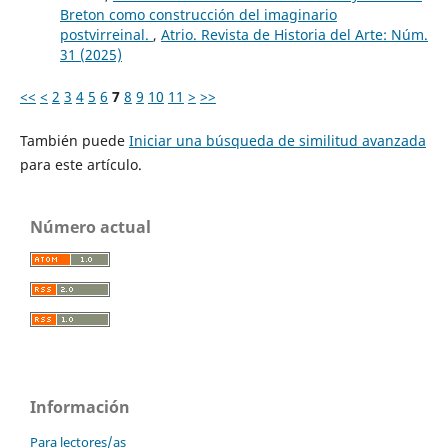
Breton como construcción del imaginario
postvirreinal.
,
Atrio. Revista de Historia del Arte: Núm.
31 (2025)
<<
<
2
3
4
5
6
7
8
9
10
11
>
>>
También puede
Iniciar una búsqueda de similitud avanzada
para este artículo.
Número actual
Información
Para lectores/as