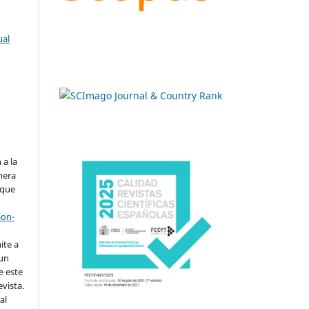
ual
.
 a la
imera
 que
ion-
ite a
 un
e este
evista.
al