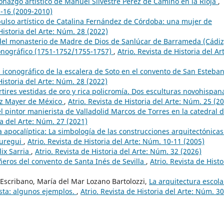
ronazgo artístico de Manuel Silvestre Pérez de Camino en la Rioja
,
5-16 (2009-2010)
pulso artístico de Catalina Fernández de Córdoba: una mujer de
 Historia del Arte: Núm. 28 (2022)
o del monasterio de Madre de Dios de Sanlúcar de Barrameda (Cádiz
iconográfico (1751-1752/1755-1757)
,
Atrio. Revista de Historia del Ar
 iconográfico de la escalera de Soto en el convento de San Esteba
Historia del Arte: Núm. 28 (2022)
tires vestidas de oro y rica policromía. Dos esculturas novohispan
anz Mayer de México
,
Atrio. Revista de Historia del Arte: Núm. 25 (2
l pintor manierista de Valladolid Marcos de Torres en la catedral 
ia del Arte: Núm. 27 (2021)
a apocalíptica: La simbología de las construcciones arquitectónicas
áuregui
,
Atrio. Revista de Historia del Arte: Núm. 10-11 (2005)
lix Sarria
,
Atrio. Revista de Historia del Arte: Núm. 32 (2026)
ñeros del convento de Santa Inés de Sevilla
,
Atrio. Revista de Histo
Escribano, María del Mar Lozano Bartolozzi,
La arquitectura escola
sta: algunos ejemplos.
,
Atrio. Revista de Historia del Arte: Núm. 30