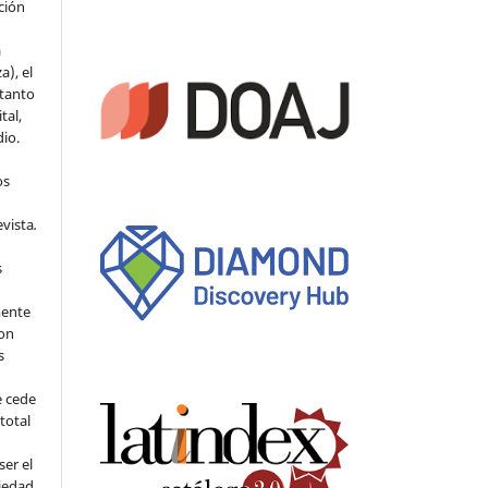
ción
a
a), el
 tanto
tal,
io.
os
evista
.
s
mente
con
s
e cede
 total
ser el
piedad