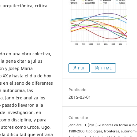
a arquitectónica, crítica
do en una obra colectiva,
la pena citar a Julius
PDF
HTML
on y Josep Maria
 XX y hasta el día de hoy
s en el seno de diferentes
Publicado
la autonomía, las
2015-03-01
ca. Jannière analiza los
 pasado llevaron a la
 de investigación, en
Cómo citar
como disciplina, y para
Jannière, H. (2015) «Debates en torno a la cr
 autores como Croce, Ugo,
1980-2000: tipologías, fronteras, autonomí
to la dificultad que entraña