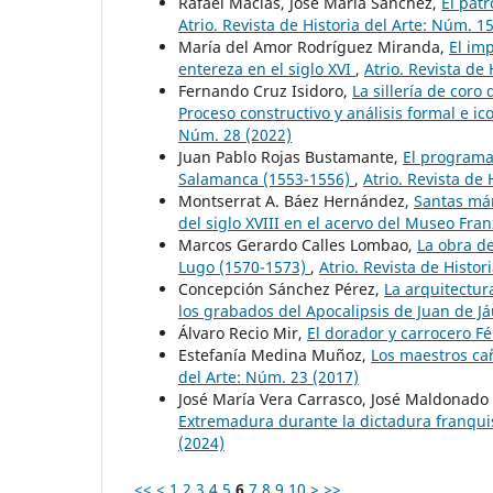
Rafael Macías, José María Sánchez,
El pat
Atrio. Revista de Historia del Arte: Núm. 1
María del Amor Rodríguez Miranda,
El im
entereza en el siglo XVI
,
Atrio. Revista de
Fernando Cruz Isidoro,
La sillería de cor
Proceso constructivo y análisis formal e 
Núm. 28 (2022)
Juan Pablo Rojas Bustamante,
El programa
Salamanca (1553-1556)
,
Atrio. Revista de 
Montserrat A. Báez Hernández,
Santas már
del siglo XVIII en el acervo del Museo Fr
Marcos Gerardo Calles Lombao,
La obra de
Lugo (1570-1573)
,
Atrio. Revista de Histor
Concepción Sánchez Pérez,
La arquitectur
los grabados del Apocalipsis de Juan de J
Álvaro Recio Mir,
El dorador y carrocero Fé
Estefanía Medina Muñoz,
Los maestros ca
del Arte: Núm. 23 (2017)
José María Vera Carrasco, José Maldonado 
Extremadura durante la dictadura franqui
(2024)
<<
<
1
2
3
4
5
6
7
8
9
10
>
>>