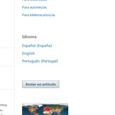
Para autores/as
Para bibliotecarios/as
Idioma
Español (España)
English
Português (Portugal)
Enviar un artículo
ítica,
a»,