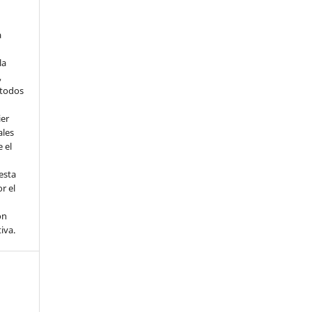
a
la
,
todos
ier
ales
 el
esta
r el
ón
tiva.