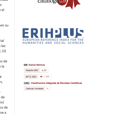
os
 el
 en su
ial
 las
 (ii)
os de
 la
ue
s,
l
s de
iv)
hos de
rse a