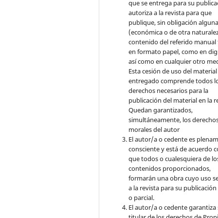
que se entrega para su publica
autoriza a la revista para que
publique, sin obligación algun
(económica o de otra naturalez
contenido del referido manual
en formato papel, como en digi
así como en cualquier otro med
Esta cesión de uso del material
entregado comprende todos l
derechos necesarios para la
publicación del material en la r
Quedan garantizados,
simultáneamente, los derecho
morales del autor
El autor/a o cedente es plena
consciente y está de acuerdo 
que todos o cualesquiera de lo
contenidos proporcionados,
formarán una obra cuyo uso s
a la revista para su publicación
o parcial.
El autor/a o cedente garantiza 
titular de los derechos de Pro