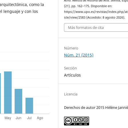
Atrio. Revista de Historia del Arte
. Sevilla, Esp
 arquitectónica, como la
(21), pp. 162–175. Disponible en:
el lenguaje y con los
https://www.upo.es/revistas/index.php/at
icle/view/2583 (Accedido: 8 agosto 2026).
Más formatos de cita
Número
Núm. 21 (2015)
Sección
Artículos
Licencia
Derechos de autor 2015 Hélène Janni