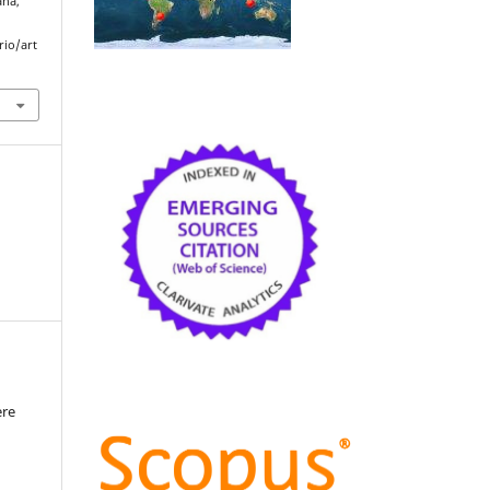
aña,
rio/art
ère