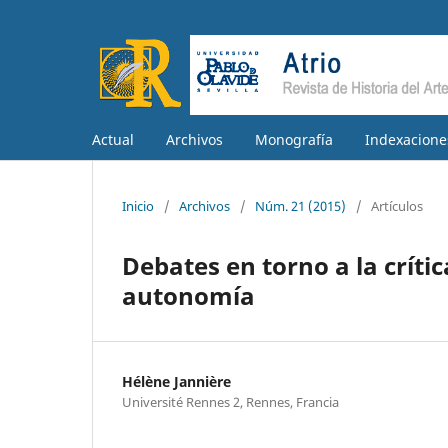
Actual
Archivos
Monografía
Indexacione
Inicio
/
Archivos
/
Núm. 21 (2015)
/
Artículos
Debates en torno a la crític
autonomía
Hélène Jannière
Université Rennes 2, Rennes, Francia