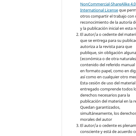
NonCommercial-ShareAlike 4.0
International License
que perm
otros compartir el trabajo con
reconocimiento de la autoría d
y la publicación inicial en esta r
El autor/a o cedente del materi
que se entrega para su publica
autoriza a la revista para que
publique, sin obligación algun
(económica o de otra naturalez
contenido del referido manual
en formato papel, como en digi
así como en cualquier otro med
Esta cesión de uso del material
entregado comprende todos l
derechos necesarios para la
publicación del material en la r
Quedan garantizados,
simultáneamente, los derecho
morales del autor
El autor/a o cedente es plena
consciente y está de acuerdo 