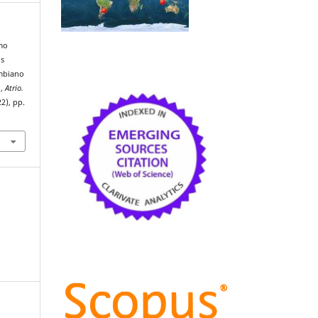
omo
os
ombiano
»,
Atrio.
22), pp.