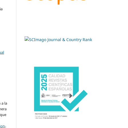
ia
ual
.
 a la
imera
 que
ion-