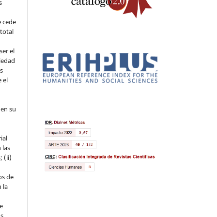
s
e cede
 total
ser el
piedad
os
 el
 en su
ial
 las
 (ii)
os de
 la
ue
s,