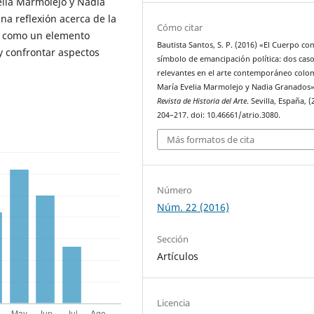
velia Marmolejo y Nadia
na reflexión acerca de la
Cómo citar
o como un elemento
Bautista Santos, S. P. (2016) «El Cuerpo c
y confrontar aspectos
símbolo de emancipación política: dos cas
relevantes en el arte contemporáneo col
María Evelia Marmolejo y Nadia Granados
Revista de Historia del Arte
. Sevilla, España, (
204–217. doi: 10.46661/atrio.3080.
Más formatos de cita
Número
Núm. 22 (2016)
Sección
Artículos
Licencia