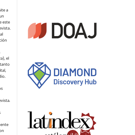
ite a
 un
e este
evista.
al
ción
a
a), el
 tanto
tal,
io.
os
evista
.
s
mente
con