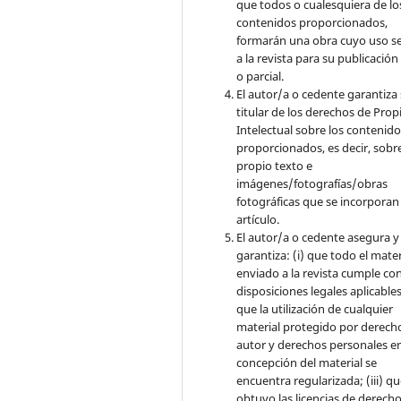
que todos o cualesquiera de lo
contenidos proporcionados,
formarán una obra cuyo uso s
a la revista para su publicación
o parcial.
El autor/a o cedente garantiza 
titular de los derechos de Pro
Intelectual sobre los contenid
proporcionados, es decir, sobre
propio texto e
imágenes/fotografías/obras
fotográficas que se incorporan
artículo.
El autor/a o cedente asegura y
garantiza: (i) que todo el mater
enviado a la revista cumple con
disposiciones legales aplicables;
que la utilización de cualquier
material protegido por derech
autor y derechos personales en
concepción del material se
encuentra regularizada; (iii) q
obtuvo las licencias de derecho