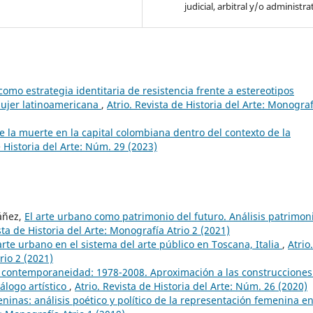
judicial, arbitral y/o administra
como estrategia identitaria de resistencia frente a estereotipos
mujer latinoamericana
,
Atrio. Revista de Historia del Arte: Monograf
e la muerte en la capital colombiana dentro del contexto de la
e Historia del Arte: Núm. 29 (2023)
Yáñez,
El arte urbano como patrimonio del futuro. Análisis patrimon
sta de Historia del Arte: Monografía Atrio 2 (2021)
arte urbano en el sistema del arte público en Toscana, Italia
,
Atrio.
rio 2 (2021)
a contemporaneidad: 1978-2008. Aproximación a las construcciones
álogo artístico
,
Atrio. Revista de Historia del Arte: Núm. 26 (2020)
ninas: análisis poético y político de la representación femenina en