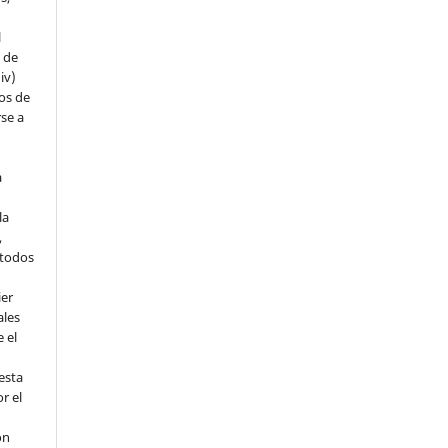
l
s de
iv)
hos de
rse a
a
la
,
todos
ier
ales
 el
esta
r el
ón