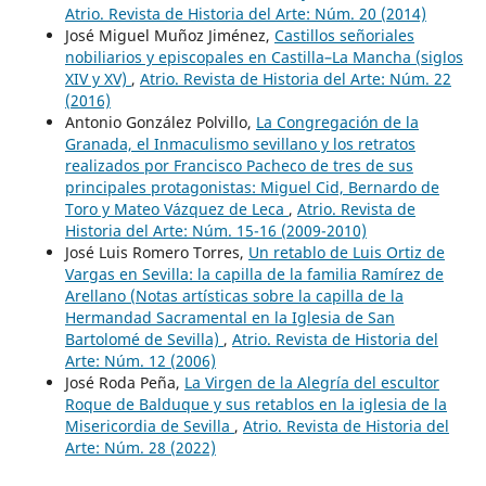
Atrio. Revista de Historia del Arte: Núm. 20 (2014)
José Miguel Muñoz Jiménez,
Castillos señoriales
nobiliarios y episcopales en Castilla–La Mancha (siglos
XIV y XV)
,
Atrio. Revista de Historia del Arte: Núm. 22
(2016)
Antonio González Polvillo,
La Congregación de la
Granada, el Inmaculismo sevillano y los retratos
realizados por Francisco Pacheco de tres de sus
principales protagonistas: Miguel Cid, Bernardo de
Toro y Mateo Vázquez de Leca
,
Atrio. Revista de
Historia del Arte: Núm. 15-16 (2009-2010)
José Luis Romero Torres,
Un retablo de Luis Ortiz de
Vargas en Sevilla: la capilla de la familia Ramírez de
Arellano (Notas artísticas sobre la capilla de la
Hermandad Sacramental en la Iglesia de San
Bartolomé de Sevilla)
,
Atrio. Revista de Historia del
Arte: Núm. 12 (2006)
José Roda Peña,
La Virgen de la Alegría del escultor
Roque de Balduque y sus retablos en la iglesia de la
Misericordia de Sevilla
,
Atrio. Revista de Historia del
Arte: Núm. 28 (2022)