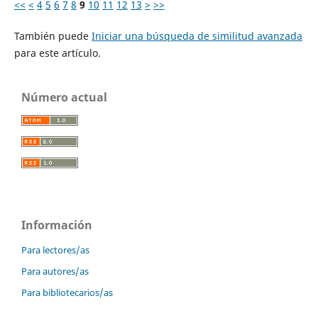
<<
<
4
5
6
7
8
9
10
11
12
13
>
>>
También puede
Iniciar una búsqueda de similitud avanzada
para este artículo.
Número actual
Información
Para lectores/as
Para autores/as
Para bibliotecarios/as