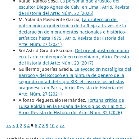
Rafael Ramos Sosa,
La personalidad artística del
escultor Diego Agnes de Calvi en Lima
,
Atrio. Revista
de Historia del Arte: Núm. 32 (2026)
M. Yolanda Posedente García,
La protección del
patrimonio arquitectónico de La Rioja a través de la
declaración de monumentos nacionales e histórico-
artísticos hasta 1975
,
Atrio. Revista de Historia del
Arte: Núm. 27 (2021)
Sol Astrid Giraldo Escobar,
Del pre al post-colombino
en el arte contemporáneo colombiano
,
Atrio. Revista
de Historia del Arte: Núm. 23 (2017)
Guillermo Juberías Gracia,
La evocación nostálgica del
Barroco y del Rococó en la pintura de género de la
segunda mitad del siglo XIX: el caso de los artistas
aragoneses en París
,
Atrio. Revista de Historia del
Arte: Núm. 27 (2021)
Alfonso Pleguezuelo Hernández,
Fortuna crítica de
Luisa Roldán en la España de los siglos XVII al XIX.
,
Atrio. Revista de Historia del Arte: Núm. 32 (2026)
<<
<
1
2
3
4
5
6
7
8
9
10
>
>>