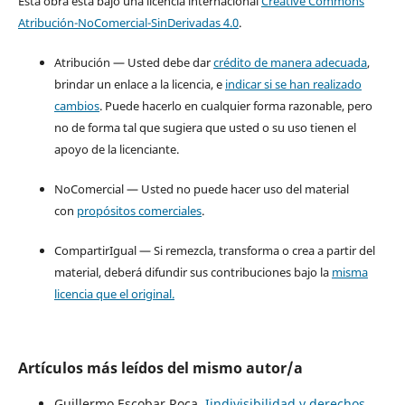
Esta obra está bajo una licencia internacional
Creative Commons
Atribución-NoComercial-SinDerivadas 4.0
.
Atribución — Usted debe dar
crédito de manera adecuada
,
brindar un enlace a la licencia, e
indicar si se han realizado
cambios
. Puede hacerlo en cualquier forma razonable, pero
no de forma tal que sugiera que usted o su uso tienen el
apoyo de la licenciante.
NoComercial — Usted no puede hacer uso del material
con
propósitos comerciales
.
CompartirIgual — Si remezcla, transforma o crea a partir del
material, deberá difundir sus contribuciones bajo la
misma
licencia que el original.
Artículos más leídos del mismo autor/a
Guillermo Escobar Roca,
Iindivisibilidad y derechos