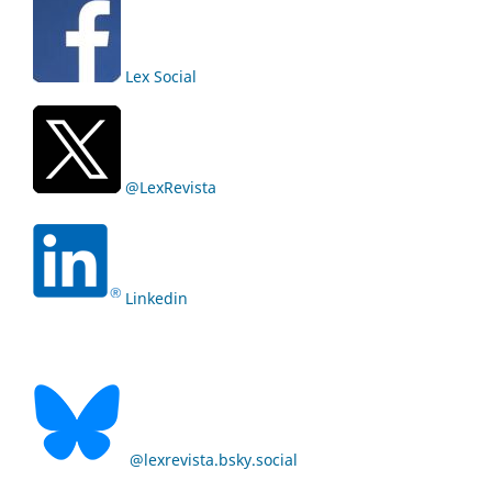
Lex Social
@LexRevista
Linkedin
@lexrevista.bsky.social