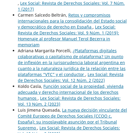
,
Lex Social: Revista de Derechos Sociales: Vol. 7 Núm.
1 (2017)
Carmen Salcedo Beltrán,
Retos y compromisos
internacionales para la consolidación del Estado social
y democrático de derecho en España
,
Lex Social:
Revista de Derechos Sociales: Vol. 9 Núm. 1 (2019):
Homenaje al profesor Manuel Terol Becerra in
memoriam
Adriana Margarita Porcelli,
¿Plataformas digitales
colaborativas o capitalismo de plataforma? Un punto
de inflexión en la jurisprudencia laboral argentina en
cuanto a la naturaleza jurídica de la relación entre las
plataformas “VTC” y el conductor
,
Lex Social: Revista
de Derechos Sociales: Vol. 12 Núm. 2 (2022)
Koldo Casla,
Función social de la propiedad, vivienda
adecuada y derecho internacional de los derechos
humanos
,
Lex Social: Revista de Derechos Sociales:
Vol. 13 Núm. 2 (2023)
Luis Jimena Quesada,
La nueva decisión vinculante del
Comité Europeo de Derechos Sociales (CCOO c.
España): su insoslayable asunción por el Tribunal
Supremo
,
Lex Social: Revista de Derechos Sociales: