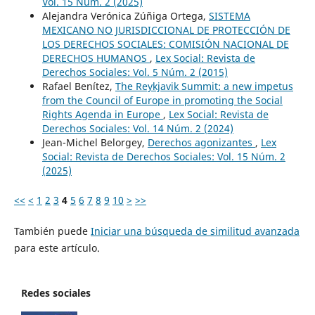
Vol. 15 Núm. 2 (2025)
Alejandra Verónica Zúñiga Ortega,
SISTEMA
MEXICANO NO JURISDICCIONAL DE PROTECCIÓN DE
LOS DERECHOS SOCIALES: COMISIÓN NACIONAL DE
DERECHOS HUMANOS
,
Lex Social: Revista de
Derechos Sociales: Vol. 5 Núm. 2 (2015)
Rafael Benítez,
The Reykjavik Summit: a new impetus
from the Council of Europe in promoting the Social
Rights Agenda in Europe
,
Lex Social: Revista de
Derechos Sociales: Vol. 14 Núm. 2 (2024)
Jean-Michel Belorgey,
Derechos agonizantes
,
Lex
Social: Revista de Derechos Sociales: Vol. 15 Núm. 2
(2025)
<<
<
1
2
3
4
5
6
7
8
9
10
>
>>
También puede
Iniciar una búsqueda de similitud avanzada
para este artículo.
Redes sociales