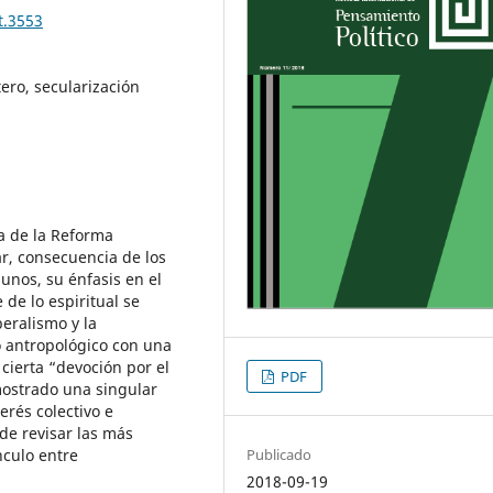
t.3553
tero, secularización
ia de la Reforma
ar, consecuencia de los
 unos, su énfasis en el
de lo espiritual se
beralismo y la
 antropológico con una
cierta “devoción por el
PDF
mostrado una singular
erés colectivo e
nde revisar las más
nculo entre
Publicado
2018-09-19