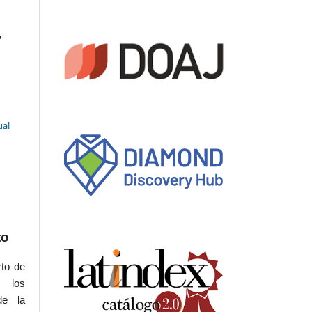
o
ual
to
rto de
s los
de la