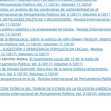
 Pensamiento Político: Vol. 11 (2016): Volumen 11 (2016)
ogía: un análisis de las condiciones de sostenibilidad en el
ternacional de Pensamiento Político: Vol. 6 (2011): Volumen 6 (2011
: MITOLOGÍAS POLÍTICAS Y RELIGIOSIDAD
,
Revista Internacional 
men 11 (2016)
 político islámico y la propaganda terrorista
,
Revista Internaciona
men 13 (2018)
 de la democracia. Sobre la política de John Dewey (Verbum, Madri
o Político: Vol. 11 (2016): Volumen 11 (2016)
L, SUGESTIÓN Y DEMOCRACIA POPULISTA EN LACLAU
,
Revista
. 12 (2017): Volumen 12 (2017)
la Sánchez Arjona,
El movimiento social del 15-M: A modo de
nsamiento Político: Vol. 6 (2011): Volumen 6 (2011)
 de Donato Giannotti: Rara Avis de la teoría política renacentista
,
ico: Vol. 5 (2010): Volumen 5 (2010)
transparencia en la IA
,
Revista Internacional de Pensamiento Políti
IÓN TEÓRICA DEL TERROR DE ESTADO EN LA FILOSOFÍA JURÍDICA
evista Internacional de Pensamiento Político: Vol. 9 (2014): Volume