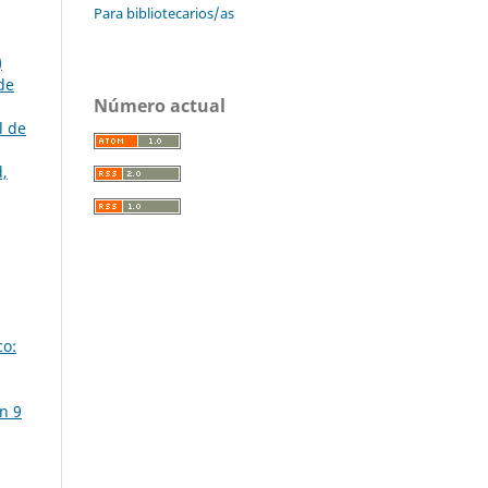
Para bibliotecarios/as
)
de
Número actual
l de
d,
co:
n 9