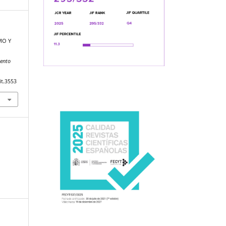
MO Y
iento
it.3553