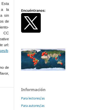
 Esta
 a la
Encuéntranos:
a sin
dos de
iento-
.0 CC
ative
e url:
ses/b
uno de
favor,
Información
Para lectores/as
Para autores/as