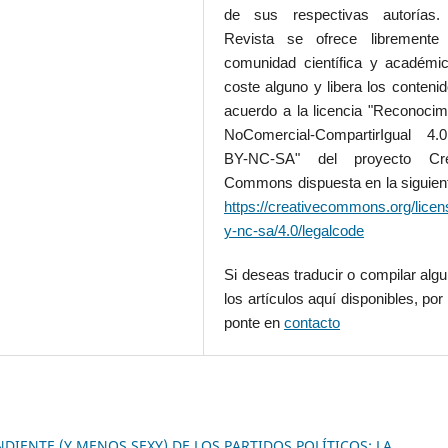
de sus respectivas autorías.
Revista se ofrece libremente
comunidad científica y académic
coste alguno y libera los conteni
acuerdo a la licencia "Reconocim
NoComercial-CompartirIgual 4
BY-NC-SA" del proyecto Cre
Commons dispuesta en la siguient
https://creativecommons.org/licen
y-nc-sa/4.0/legalcode
Si deseas traducir o compilar alg
los artículos aquí disponibles, por 
ponte en
contacto
DIENTE (Y MENOS SEXY) DE LOS PARTIDOS POLÍTICOS: LA