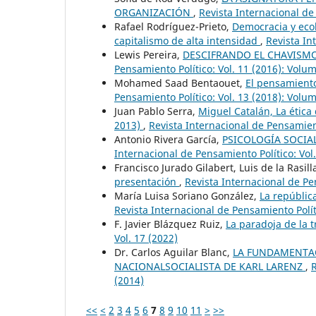
ORGANIZACIÓN
,
Revista Internacional de
Rafael Rodríguez-Prieto,
Democracia y ecol
capitalismo de alta intensidad
,
Revista In
Lewis Pereira,
DESCIFRANDO EL CHAVISMO
Pensamiento Político: Vol. 11 (2016): Volu
Mohamed Saad Bentaouet,
El pensamiento
Pensamiento Político: Vol. 13 (2018): Volu
Juan Pablo Serra,
Miguel Catalán, La ética
2013)
,
Revista Internacional de Pensamient
Antonio Rivera García,
PSICOLOGÍA SOCIA
Internacional de Pensamiento Político: Vol
Francisco Jurado Gilabert, Luis de la Rasil
presentación
,
Revista Internacional de Pe
María Luisa Soriano González,
La república
Revista Internacional de Pensamiento Polít
F. Javier Blázquez Ruiz,
La paradoja de la 
Vol. 17 (2022)
Dr. Carlos Aguilar Blanc,
LA FUNDAMENTAC
NACIONALSOCIALISTA DE KARL LARENZ
,
R
(2014)
<<
<
2
3
4
5
6
7
8
9
10
11
>
>>