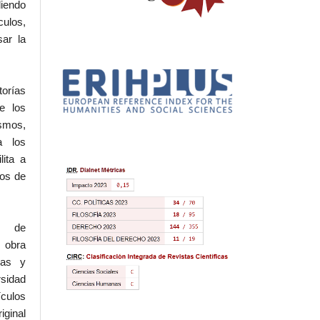
iendo
culos,
sar la
torías
e los
ismos,
a los
lita a
hos de
l de
 obra
eas y
rsidad
ículos
iginal