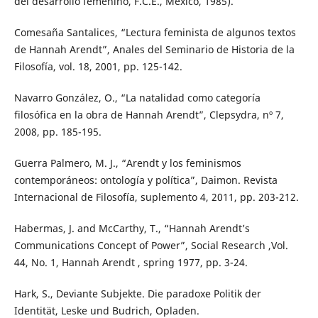
del desarrollo femenino, F.C.E., México, 1985).
Comesaña Santalices, “Lectura feminista de algunos textos
de Hannah Arendt”, Anales del Seminario de Historia de la
Filosofía, vol. 18, 2001, pp. 125-142.
Navarro González, O., “La natalidad como categoría
filosófica en la obra de Hannah Arendt”, Clepsydra, nº 7,
2008, pp. 185-195.
Guerra Palmero, M. J., “Arendt y los feminismos
contemporáneos: ontología y política”, Daimon. Revista
Internacional de Filosofía, suplemento 4, 2011, pp. 203-212.
Habermas, J. and McCarthy, T., “Hannah Arendt’s
Communications Concept of Power”, Social Research ,Vol.
44, No. 1, Hannah Arendt , spring 1977, pp. 3-24.
Hark, S., Deviante Subjekte. Die paradoxe Politik der
Identität, Leske und Budrich, Opladen.