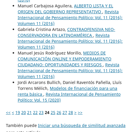
Manuel Carbajosa Aguilera,
ALBERTO LISTA Y EL
ORIGEN DEL GOBIERNO REPRESENTATIVO
,
Revista
Internacional de Pensamiento Político: Vol. 11 (2016):
Volumen 11 (2016)
Gabriela Cristina Artazo,
CONTRAOFENSIVA NEO-
CONSERVADORA EN LATINOAMÉRICA
,
Revista
Internacional de Pensamiento Político: Vol. 11 (2016):
Volumen 11 (2016)
Manuel Jesús Rodríguez Morillo,
MEDIOS DE
COMUNICACIÓN ONLINE Y EMPODERAMIENTO
CIUDADANO: OPORTUNIDADES Y RIESGOS
,
Revista
Internacional de Pensamiento Político: Vol. 11 (2016):
Volumen 11 (2016)
Jordi Arcarons Bullich, Daniel Raventós Pañella, Lluís
Torrens Mèlich,
Modelos de financiación para una
renta básica
,
Revista Internacional de Pensamiento
Político: Vol. 15 (2020)
<<
<
19
20
21
22
23
24
25
26
27
28
>
>>
También puede
Iniciar una búsqueda de similitud avanzada