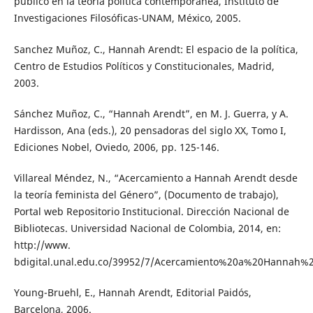
público en la teoría política contemporánea, Instituto de
Investigaciones Filosóficas-UNAM, México, 2005.
Sanchez Muñoz, C., Hannah Arendt: El espacio de la política,
Centro de Estudios Políticos y Constitucionales, Madrid,
2003.
Sánchez Muñoz, C., “Hannah Arendt”, en M. J. Guerra, y A.
Hardisson, Ana (eds.), 20 pensadoras del siglo XX, Tomo I,
Ediciones Nobel, Oviedo, 2006, pp. 125-146.
Villareal Méndez, N., “Acercamiento a Hannah Arendt desde
la teoría feminista del Género”, (Documento de trabajo),
Portal web Repositorio Institucional. Dirección Nacional de
Bibliotecas. Universidad Nacional de Colombia, 2014, en:
http://www.
bdigital.unal.edu.co/39952/7/Acercamiento%20a%20Hannah%2
Young-Bruehl, E., Hannah Arendt, Editorial Paidós,
Barcelona, 2006.