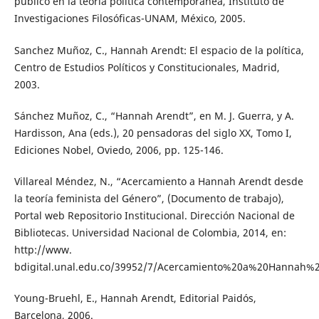
público en la teoría política contemporánea, Instituto de
Investigaciones Filosóficas-UNAM, México, 2005.
Sanchez Muñoz, C., Hannah Arendt: El espacio de la política,
Centro de Estudios Políticos y Constitucionales, Madrid,
2003.
Sánchez Muñoz, C., “Hannah Arendt”, en M. J. Guerra, y A.
Hardisson, Ana (eds.), 20 pensadoras del siglo XX, Tomo I,
Ediciones Nobel, Oviedo, 2006, pp. 125-146.
Villareal Méndez, N., “Acercamiento a Hannah Arendt desde
la teoría feminista del Género”, (Documento de trabajo),
Portal web Repositorio Institucional. Dirección Nacional de
Bibliotecas. Universidad Nacional de Colombia, 2014, en:
http://www.
bdigital.unal.edu.co/39952/7/Acercamiento%20a%20Hannah%2
Young-Bruehl, E., Hannah Arendt, Editorial Paidós,
Barcelona, 2006.