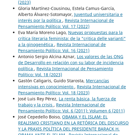
(2023)
Gloria Martínez-Cousinou, Estela Camus-García,
Alberto Álvarez-Sotomayor,
Juventud universitaria e
interés por la política
,
Revista Internacional de
Pensamiento Político: Vol. 17 (2022)
Eva María Moreno Lago,
Nuevas propuestas para la
crítica literaria feminista: de la "critica delle varianti"
a la ginogenética
,
Revista Internacional de
Pensamiento Político: Vol. 16 (2021)
Antonio Sergio Alcina Aznar,
Los valores de las ONG
de Desarrollo en relación con su labor de incidencia
política
,
Revista Internacional de Pensamiento
Político: Vol. 18 (2023)
Gastón Caligaris, Guido Starosta,
Mercancías
intensivas en conocimiento
,
Revista Internacional de
Pensamiento Político: Vol. 18 (2023)
José Luis Rey Pérez,
La renta básica, la fuerza de
trabajo y la crisis
,
Revista Internacional de
Pensamiento Político: Vol. 6 (2011): Volumen 6 (2011)
José Cepedello Boiso,
OBAMA Y EL ISLAM: EL
REALISMO CRISTIANO EN LA RETÓRICA DEL DISCURSO
Y LA PRAXIS POLÍTICA DEL PRESIDENTE BARACK H.
OBAMA ANTE EL ISLAM
,
Revista Internacional de