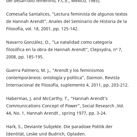
del desarrollo femenino, F.C.E., México, 1985).
Comesaña Santalices, “Lectura feminista de algunos textos
de Hannah Arendt”, Anales del Seminario de Historia de la
Filosofía, vol. 18, 2001, pp. 125-142.
Navarro González, O., “La natalidad como categoría
filosófica en la obra de Hannah Arendt”, Clepsydra, nº 7,
2008, pp. 185-195.
Guerra Palmero, M. J., “Arendt y los feminismos
contemporáneos: ontología y política”, Daimon. Revista
Internacional de Filosofía, suplemento 4, 2011, pp. 203-212.
Habermas, J. and McCarthy, T., “Hannah Arendt’s
Communications Concept of Power”, Social Research ,Vol.
44, No. 1, Hannah Arendt , spring 1977, pp. 3-24.
Hark, S., Deviante Subjekte. Die paradoxe Politik der
Identität, Leske und Budrich, Opladen.