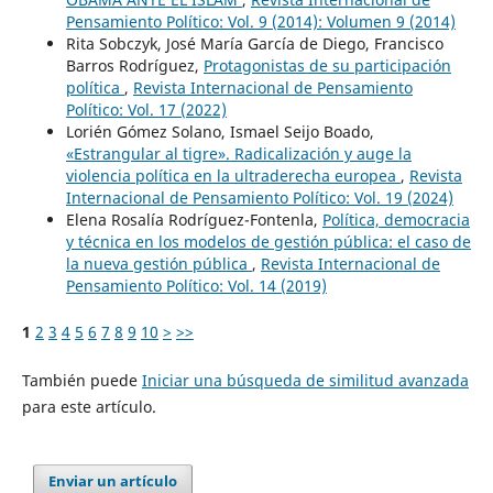
Pensamiento Político: Vol. 9 (2014): Volumen 9 (2014)
Rita Sobczyk, José María García de Diego, Francisco
Barros Rodríguez,
Protagonistas de su participación
política
,
Revista Internacional de Pensamiento
Político: Vol. 17 (2022)
Lorién Gómez Solano, Ismael Seijo Boado,
«Estrangular al tigre». Radicalización y auge la
violencia política en la ultraderecha europea
,
Revista
Internacional de Pensamiento Político: Vol. 19 (2024)
Elena Rosalía Rodríguez-Fontenla,
Política, democracia
y técnica en los modelos de gestión pública: el caso de
la nueva gestión pública
,
Revista Internacional de
Pensamiento Político: Vol. 14 (2019)
1
2
3
4
5
6
7
8
9
10
>
>>
También puede
Iniciar una búsqueda de similitud avanzada
para este artículo.
Enviar un artículo