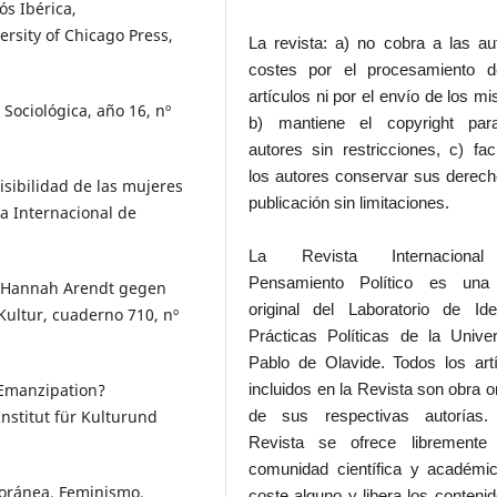
ós Ibérica,
rsity of Chicago Press,
La revista: a) no cobra a las au
costes por el procesamiento d
artículos ni por el envío de los m
 Sociológica, año 16, nº
b) mantiene el copyright par
autores sin restricciones, c) faci
los autores conservar sus derec
isibilidad de las mujeres
publicación sin limitaciones.
ta Internacional de
La Revista Internaciona
Pensamiento Político es una
t Hannah Arendt gegen
original del Laboratorio de Id
Kultur, cuaderno 710, nº
Prácticas Políticas de la Unive
Pablo de Olavide. Todos los art
 Emanzipation?
incluidos en la Revista son obra or
nstitut für Kulturund
de sus respectivas autorías.
Revista se ofrece libremente
comunidad científica y académic
mporánea. Feminismo,
coste alguno y libera los conteni