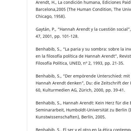
Arendt, H., La condición humana, Ediciones Paid
Barcelona,2005 (The Human Condition, The Unive
Chicago, 1958).
Gaytán, P., “Hannah Arendt y la cuestión social”,
47, 2001, pp. 101-128.
Benhabib, S., “La paria y su sombra: sobre la inv
en la filosofía política de Hannah Arendt”, Revis
Filosofía Política, UNED, nº 2, 1993, pp. 21-35.
Benhabib, S., “Der empörende Unterschied: mi
Hannah Arendt denken”, Du: die Zeitschrift der 
60, Kulturmedien AG, Zürich, 2000, pp. 39-41.
Benhabib, S., Hannah Arendt: Kein Herz für die
Seminararbeit, Humboldt-Universität zu Berlin (I
Kunstwissenschaften), Berlín, 2005.
Benhabib, S., El ser y el otro en la ética conte