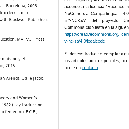
al, Barcelona, 2006
acuerdo a la licencia "Reconocim
stmodernism in
NoComercial-CompartirIgual 4
 with Blackwell Publishers
BY-NC-SA" del proyecto Cre
Commons dispuesta en la siguient
https://creativecommons.org/licen
Question, MA: MIT Press,
y-nc-sa/4.0/legalcode
Si deseas traducir o compilar alg
feminismo y el
los artículos aquí disponibles, por 
id, 2015.
ponte en
contacto
ah Arendt, Odile Jacob,
l Theory and Women’s
, 1982 (Hay traducción
lo femenino, F.C.E.,