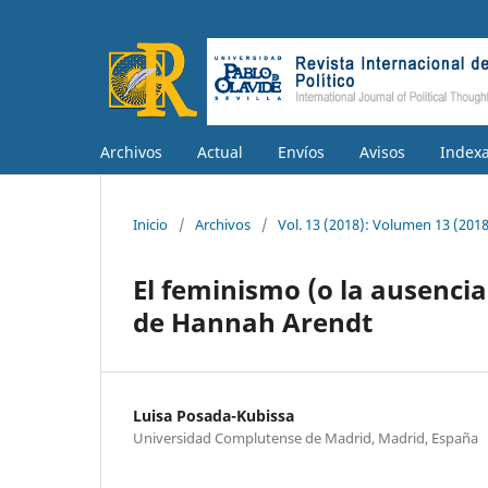
Archivos
Actual
Envíos
Avisos
Index
Inicio
/
Archivos
/
Vol. 13 (2018): Volumen 13 (2018
El feminismo (o la ausenci
de Hannah Arendt
Luisa Posada-Kubissa
Universidad Complutense de Madrid, Madrid, España