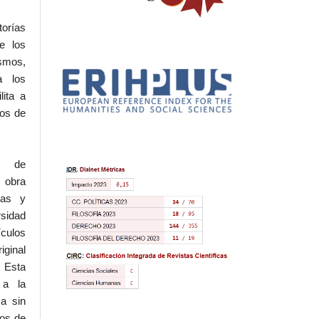
torías
e los
ismos,
a los
lita a
hos de
l de
 obra
eas y
rsidad
ículos
iginal
 Esta
 a la
a sin
dos de