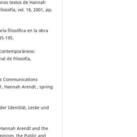
gunos textos de Hannah
losofía, vol. 18, 2001, pp.
ía filosófica en la obra
85-195.
s contemporáneos:
al de Filosofía,
’s Communications
 1, Hannah Arendt , spring
der Identität, Leske und
 Hannah Arendt and the
Feminism, the Public and