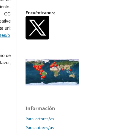
iento-
Encuéntranos:
.0 CC
ative
e url:
ses/b
uno de
favor,
Información
Para lectores/as
Para autores/as