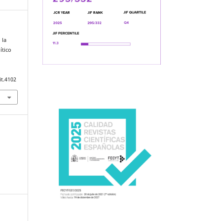
 la
ítico
it.4102