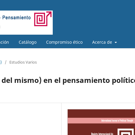
ación
Catálogo
Compromiso ético
Acerca de
)
/
Estudios Varios
a del mismo) en el pensamiento polític