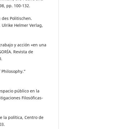
98, pp. 100-132.
 des Politischen.
Ulrike Helmer Verlag,
trabajo y acción «en una
GORÍA. Revista de
0.
f Philosophy.”
espacio público en la
tigaciones Filosóficas-
 la política, Centro de
03.