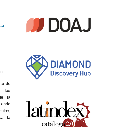
ual
to
rto de
s los
de la
iendo
culos,
sar la