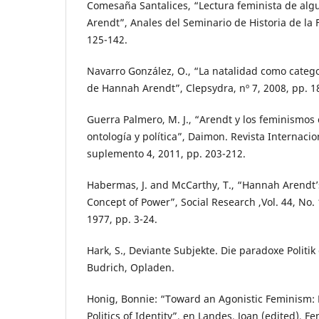
Comesaña Santalices, “Lectura feminista de al
Arendt”, Anales del Seminario de Historia de la Fi
125-142.
Navarro González, O., “La natalidad como categor
de Hannah Arendt”, Clepsydra, nº 7, 2008, pp. 1
Guerra Palmero, M. J., “Arendt y los feminismo
ontología y política”, Daimon. Revista Internacion
suplemento 4, 2011, pp. 203-212.
Habermas, J. and McCarthy, T., “Hannah Arendt
Concept of Power”, Social Research ,Vol. 44, No.
1977, pp. 3-24.
Hark, S., Deviante Subjekte. Die paradoxe Politik 
Budrich, Opladen.
Honig, Bonnie: “Toward an Agonistic Feminism:
Politics of Identity”, en Landes, Joan (edited), 