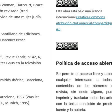
sh Woman, Harcourt, Brace
n revisada (trad.
Esta obra está bajo una licencia
 Vida de una mujer judía,
internacional
Creative Commons
Atribución-NoComercial-CompartirIg
4.0
.
 Santillana de Ediciones,
, Harcourt Brace
, Revue Esprit, nº 42, 6,
ter Gaus en la televisión
Política de acceso abier
Se permite el acceso libre y abie
 Paidós Ibérica, Barcelona,
cualquier interesado a todo
contenidos de los números 
revista, sin costo alguno, pud
Barcelona, 1997 (Was ist
imprimir y trasladar todos los artí
KG, Munich, 1995).
con la única condición de preci
fuente y la autoría.