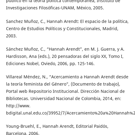
público en la teoría política contemporánea, Instituto de
Investigaciones Filosóficas-UNAM, México, 2005.
Sanchez Muñoz, C., Hannah Arendt: El espacio de la política,
Centro de Estudios Políticos y Constitucionales, Madrid,
2003.
Sánchez Muñoz, C., “Hannah Arendt”, en M. J. Guerra, y A.
Hardisson, Ana (eds.), 20 pensadoras del siglo XX, Tomo I,
Ediciones Nobel, Oviedo, 2006, pp. 125-146.
Villareal Méndez, N., “Acercamiento a Hannah Arendt desde
la teoría feminista del Género”, (Documento de trabajo),
Portal web Repositorio Institucional. Dirección Nacional de
Bibliotecas. Universidad Nacional de Colombia, 2014, en:
http://www.
bdigital.unal.edu.co/39952/7/Acercamiento%20a%20Hannah%2
Young-Bruehl, E., Hannah Arendt, Editorial Paidós,
Barcelona, 2006.