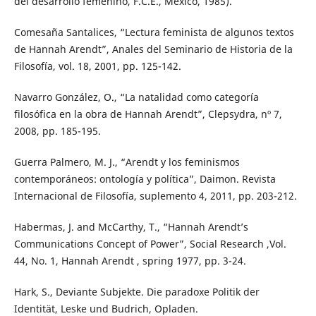
del desarrollo femenino, F.C.E., México, 1985).
Comesaña Santalices, “Lectura feminista de algunos textos
de Hannah Arendt”, Anales del Seminario de Historia de la
Filosofía, vol. 18, 2001, pp. 125-142.
Navarro González, O., “La natalidad como categoría
filosófica en la obra de Hannah Arendt”, Clepsydra, nº 7,
2008, pp. 185-195.
Guerra Palmero, M. J., “Arendt y los feminismos
contemporáneos: ontología y política”, Daimon. Revista
Internacional de Filosofía, suplemento 4, 2011, pp. 203-212.
Habermas, J. and McCarthy, T., “Hannah Arendt’s
Communications Concept of Power”, Social Research ,Vol.
44, No. 1, Hannah Arendt , spring 1977, pp. 3-24.
Hark, S., Deviante Subjekte. Die paradoxe Politik der
Identität, Leske und Budrich, Opladen.