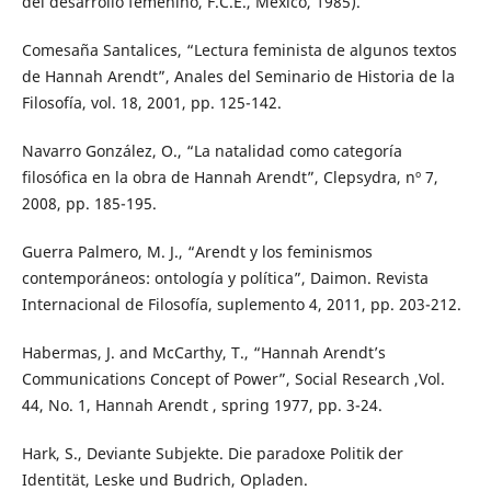
del desarrollo femenino, F.C.E., México, 1985).
Comesaña Santalices, “Lectura feminista de algunos textos
de Hannah Arendt”, Anales del Seminario de Historia de la
Filosofía, vol. 18, 2001, pp. 125-142.
Navarro González, O., “La natalidad como categoría
filosófica en la obra de Hannah Arendt”, Clepsydra, nº 7,
2008, pp. 185-195.
Guerra Palmero, M. J., “Arendt y los feminismos
contemporáneos: ontología y política”, Daimon. Revista
Internacional de Filosofía, suplemento 4, 2011, pp. 203-212.
Habermas, J. and McCarthy, T., “Hannah Arendt’s
Communications Concept of Power”, Social Research ,Vol.
44, No. 1, Hannah Arendt , spring 1977, pp. 3-24.
Hark, S., Deviante Subjekte. Die paradoxe Politik der
Identität, Leske und Budrich, Opladen.