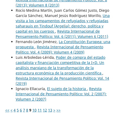
(2013): Volumen 8 (2013)
Rocío Medina Martín, Juan Carlos Gómez Justo, Diego
García Sánchez, Manuel Jesús Rodríguez Morillo,
Una
visita a los campamentos de refugiados y refugiadas
saharauis en Tindouf (Argelia): derecho, política y
capital en los cuerpos
,
Revista Internacional de
Pensamiento Político: Vol. 6 (2011): Volumen 6 (2011)
Fernando León Jiménez,
La Constitución Europea: una
propuesta
,
Revista Internacional de Pensamiento
Político: Vol. 4 (2009): Volumen 4 (2009)
Luis Arboledas-Lérida,
Poder de compra del estado
capitalista y financiación competitiva de la I+D. Un
análisis marxiano de la transformación de la
estructura económica de la producción científica
,
Revista Internacional de Pensamiento Político: Vol. 14
(2019)
Ignacio Ellacuría,
El sujeto de la historia
,
Revista
Internacional de Pensamiento Político: Vol. 2 (2007):
Volumen 2 (2007)
<<
<
4
5
6
7
8
9
10
11
12
13
>
>>