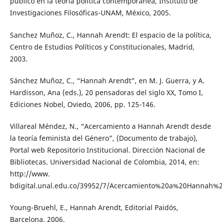
público en la teoría política contemporánea, Instituto de
Investigaciones Filosóficas-UNAM, México, 2005.
Sanchez Muñoz, C., Hannah Arendt: El espacio de la política,
Centro de Estudios Políticos y Constitucionales, Madrid,
2003.
Sánchez Muñoz, C., “Hannah Arendt”, en M. J. Guerra, y A.
Hardisson, Ana (eds.), 20 pensadoras del siglo XX, Tomo I,
Ediciones Nobel, Oviedo, 2006, pp. 125-146.
Villareal Méndez, N., “Acercamiento a Hannah Arendt desde
la teoría feminista del Género”, (Documento de trabajo),
Portal web Repositorio Institucional. Dirección Nacional de
Bibliotecas. Universidad Nacional de Colombia, 2014, en:
http://www.
bdigital.unal.edu.co/39952/7/Acercamiento%20a%20Hannah%2
Young-Bruehl, E., Hannah Arendt, Editorial Paidós,
Barcelona, 2006.