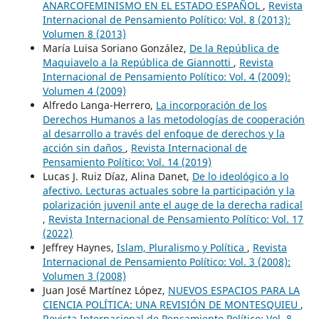
ANARCOFEMINISMO EN EL ESTADO ESPAÑOL
,
Revista
Internacional de Pensamiento Político: Vol. 8 (2013):
Volumen 8 (2013)
María Luisa Soriano González,
De la República de
Maquiavelo a la República de Giannotti
,
Revista
Internacional de Pensamiento Político: Vol. 4 (2009):
Volumen 4 (2009)
Alfredo Langa-Herrero,
La incorporación de los
Derechos Humanos a las metodologías de cooperación
al desarrollo a través del enfoque de derechos y la
acción sin daños
,
Revista Internacional de
Pensamiento Político: Vol. 14 (2019)
Lucas J. Ruiz Díaz, Alina Danet,
De lo ideológico a lo
afectivo. Lecturas actuales sobre la participación y la
polarización juvenil ante el auge de la derecha radical
,
Revista Internacional de Pensamiento Político: Vol. 17
(2022)
Jeffrey Haynes,
Islam, Pluralismo y Política
,
Revista
Internacional de Pensamiento Político: Vol. 3 (2008):
Volumen 3 (2008)
Juan José Martínez López,
NUEVOS ESPACIOS PARA LA
CIENCIA POLÍTICA: UNA REVISIÓN DE MONTESQUIEU
,
Revista Internacional de Pensamiento Político: Vol. 8