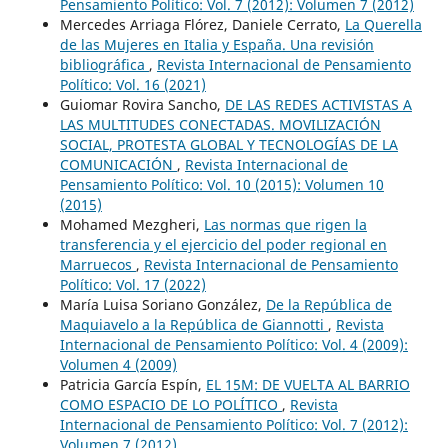
Pensamiento Político: Vol. 7 (2012): Volumen 7 (2012)
Mercedes Arriaga Flórez, Daniele Cerrato,
La Querella
de las Mujeres en Italia y España. Una revisión
bibliográfica
,
Revista Internacional de Pensamiento
Político: Vol. 16 (2021)
Guiomar Rovira Sancho,
DE LAS REDES ACTIVISTAS A
LAS MULTITUDES CONECTADAS. MOVILIZACIÓN
SOCIAL, PROTESTA GLOBAL Y TECNOLOGÍAS DE LA
COMUNICACIÓN
,
Revista Internacional de
Pensamiento Político: Vol. 10 (2015): Volumen 10
(2015)
Mohamed Mezgheri,
Las normas que rigen la
transferencia y el ejercicio del poder regional en
Marruecos
,
Revista Internacional de Pensamiento
Político: Vol. 17 (2022)
María Luisa Soriano González,
De la República de
Maquiavelo a la República de Giannotti
,
Revista
Internacional de Pensamiento Político: Vol. 4 (2009):
Volumen 4 (2009)
Patricia García Espín,
EL 15M: DE VUELTA AL BARRIO
COMO ESPACIO DE LO POLÍTICO
,
Revista
Internacional de Pensamiento Político: Vol. 7 (2012):
Volumen 7 (2012)