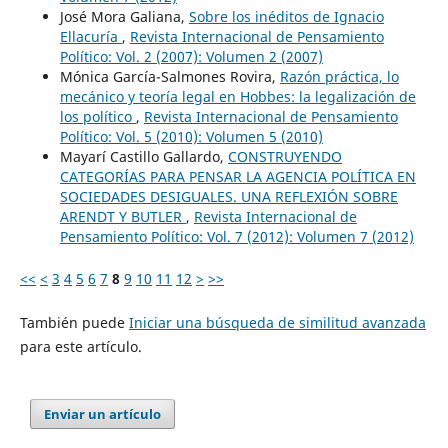
José Mora Galiana,
Sobre los inéditos de Ignacio
Ellacuría
,
Revista Internacional de Pensamiento
Político: Vol. 2 (2007): Volumen 2 (2007)
Mónica García-Salmones Rovira,
Razón práctica, lo
mecánico y teoría legal en Hobbes: la legalización de
los político
,
Revista Internacional de Pensamiento
Político: Vol. 5 (2010): Volumen 5 (2010)
Mayarí Castillo Gallardo,
CONSTRUYENDO
CATEGORÍAS PARA PENSAR LA AGENCIA POLÍTICA EN
SOCIEDADES DESIGUALES. UNA REFLEXIÓN SOBRE
ARENDT Y BUTLER
,
Revista Internacional de
Pensamiento Político: Vol. 7 (2012): Volumen 7 (2012)
<<
<
3
4
5
6
7
8
9
10
11
12
>
>>
También puede
Iniciar una búsqueda de similitud avanzada
para este artículo.
Enviar un artículo