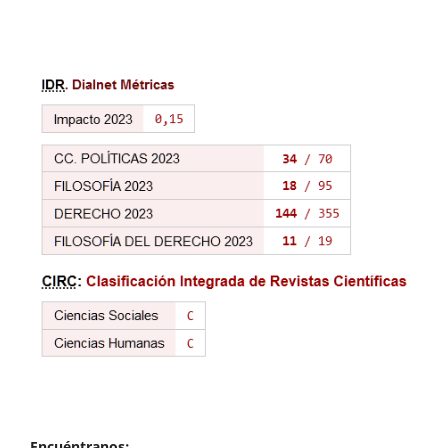
Encuéntranos: