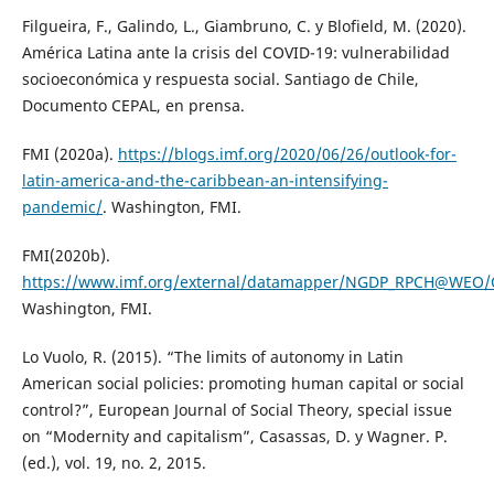
Filgueira, F., Galindo, L., Giambruno, C. y Blofield, M. (2020).
América Latina ante la crisis del COVID-19: vulnerabilidad
socioeconómica y respuesta social. Santiago de Chile,
Documento CEPAL, en prensa.
FMI (2020a).
https://blogs.imf.org/2020/06/26/outlook-for-
latin-america-and-the-caribbean-an-intensifying-
pandemic/
. Washington, FMI.
FMI(2020b).
https://www.imf.org/external/datamapper/NGDP_RPCH@W
Washington, FMI.
Lo Vuolo, R. (2015). “The limits of autonomy in Latin
American social policies: promoting human capital or social
control?”, European Journal of Social Theory, special issue
on “Modernity and capitalism”, Casassas, D. y Wagner. P.
(ed.), vol. 19, no. 2, 2015.