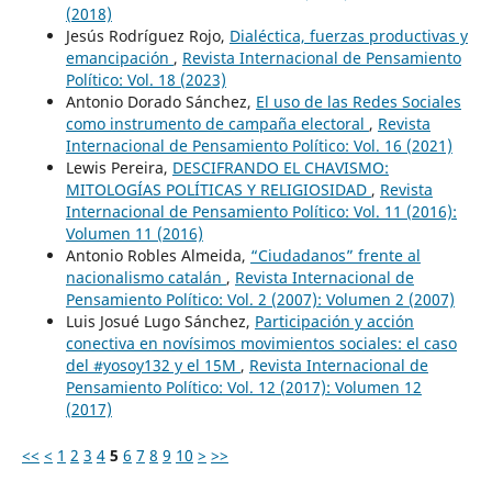
(2018)
Jesús Rodríguez Rojo,
Dialéctica, fuerzas productivas y
emancipación
,
Revista Internacional de Pensamiento
Político: Vol. 18 (2023)
Antonio Dorado Sánchez,
El uso de las Redes Sociales
como instrumento de campaña electoral
,
Revista
Internacional de Pensamiento Político: Vol. 16 (2021)
Lewis Pereira,
DESCIFRANDO EL CHAVISMO:
MITOLOGÍAS POLÍTICAS Y RELIGIOSIDAD
,
Revista
Internacional de Pensamiento Político: Vol. 11 (2016):
Volumen 11 (2016)
Antonio Robles Almeida,
“Ciudadanos” frente al
nacionalismo catalán
,
Revista Internacional de
Pensamiento Político: Vol. 2 (2007): Volumen 2 (2007)
Luis Josué Lugo Sánchez,
Participación y acción
conectiva en novísimos movimientos sociales: el caso
del #yosoy132 y el 15M
,
Revista Internacional de
Pensamiento Político: Vol. 12 (2017): Volumen 12
(2017)
<<
<
1
2
3
4
5
6
7
8
9
10
>
>>