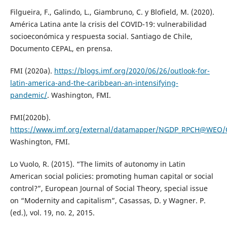
Filgueira, F., Galindo, L., Giambruno, C. y Blofield, M. (2020).
América Latina ante la crisis del COVID-19: vulnerabilidad
socioeconómica y respuesta social. Santiago de Chile,
Documento CEPAL, en prensa.
FMI (2020a).
https://blogs.imf.org/2020/06/26/outlook-for-
latin-america-and-the-caribbean-an-intensifying-
pandemic/
. Washington, FMI.
FMI(2020b).
https://www.imf.org/external/datamapper/NGDP_RPCH@W
Washington, FMI.
Lo Vuolo, R. (2015). “The limits of autonomy in Latin
American social policies: promoting human capital or social
control?”, European Journal of Social Theory, special issue
on “Modernity and capitalism”, Casassas, D. y Wagner. P.
(ed.), vol. 19, no. 2, 2015.