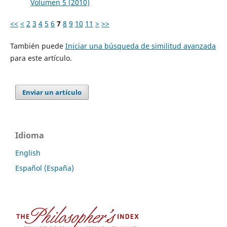
Volumen 5 (2010)
<<
<
2
3
4
5
6
7
8
9
10
11
>
>>
También puede
Iniciar una búsqueda de similitud avanzada
para este artículo.
Enviar un artículo
Idioma
English
Español (España)