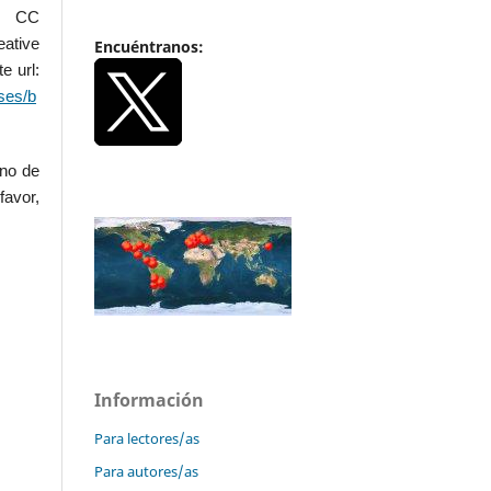
.0 CC
ative
Encuéntranos:
e url:
ses/b
uno de
favor,
Información
Para lectores/as
Para autores/as