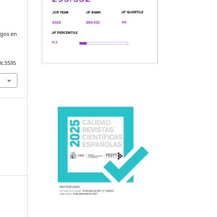
sgos en
it.5595