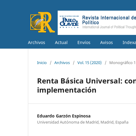
Archivos
Actual
Envíos
Avisos
Index
Inicio
/
Archivos
/
Vol. 15 (2020)
/
Monográfico 1
Renta Básica Universal: con
implementación
Eduardo Garzón Espinosa
Universidad Autónoma de Madrid, Madrid, España