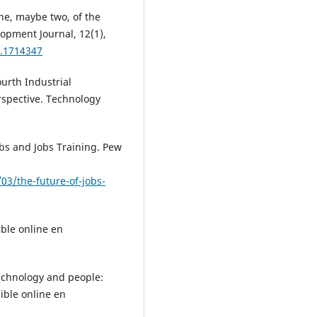
 one, maybe two, of the
lopment Journal, 12(1),
0.1714347
urth Industrial
erspective. Technology
Jobs and Jobs Training. Pew
03/the-future-of-jobs-
ible online en
Technology and people:
ible online en