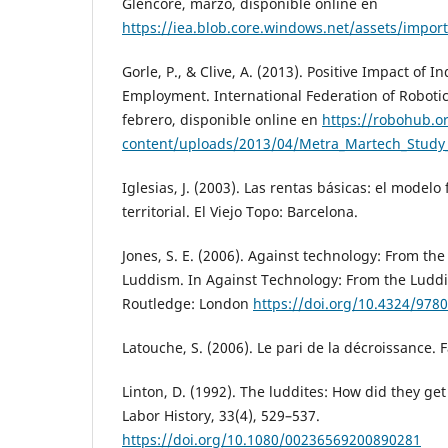
Glencore, marzo, disponible online en
https://iea.blob.core.windows.net/assets/impor
Gorle, P., & Clive, A. (2013). Positive Impact of I
Employment. International Federation of Roboti
febrero, disponible online en
https://robohub.o
content/uploads/2013/04/Metra_Martech_Study
Iglesias, J. (2003). Las rentas básicas: el model
territorial. El Viejo Topo: Barcelona.
Jones, S. E. (2006). Against technology: From the
Luddism. In Against Technology: From the Ludd
Routledge: London
https://doi.org/10.4324/978
Latouche, S. (2006). Le pari de la décroissance. F
Linton, D. (1992). The luddites: How did they ge
Labor History, 33(4), 529–537.
https://doi.org/10.1080/00236569200890281