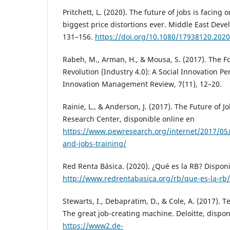
Pritchett, L. (2020). The future of jobs is facing
biggest price distortions ever. Middle East Deve
131–156.
https://doi.org/10.1080/17938120.202
Rabeh, M., Arman, H., & Mousa, S. (2017). The Fo
Revolution (Industry 4.0): A Social Innovation P
Innovation Management Review, 7(11), 12–20.
Rainie, L., & Anderson, J. (2017). The Future of 
Research Center, disponible online en
https://www.pewresearch.org/internet/2017/05/
and-jobs-training/
Red Renta Básica. (2020). ¿Qué es la RB? Dispon
http://www.redrentabasica.org/rb/que-es-la-rb/
Stewarts, I., Debapratim, D., & Cole, A. (2017). 
The great job-creating machine. Deloitte, dispon
https://www2.de-