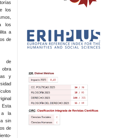
torías
e los
ismos,
a los
lita a
hos de
l de
 obra
eas y
rsidad
ículos
iginal
 Esta
 a la
a sin
dos de
iento-