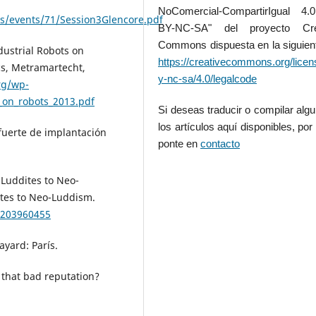
NoComercial-CompartirIgual 4
ts/events/71/Session3Glencore.pdf
BY-NC-SA" del proyecto Cre
Commons dispuesta en la siguient
ndustrial Robots on
https://creativecommons.org/licen
cs, Metramartecht,
y-nc-sa/4.0/legalcode
rg/wp-
_on_robots_2013.pdf
Si deseas traducir o compilar alg
los artículos aquí disponibles, por 
o fuerte de implantación
ponte en
contacto
 Luddites to Neo-
ites to Neo-Luddism.
0203960455
ayard: París.
t that bad reputation?