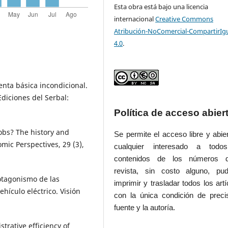
Esta obra está bajo una licencia
internacional
Creative Commons
Atribución-NoComercial-CompartirIg
4.0
.
Renta básica incondicional.
Ediciones del Serbal:
Política de acceso abier
jobs? The history and
Se permite el acceso libre y abie
mic Perspectives, 29 (3),
cualquier interesado a todo
contenidos de los números 
revista, sin costo alguno, pud
Protagonismo de las
imprimir y trasladar todos los artí
hículo eléctrico. Visión
con la única condición de preci
fuente y la autoría.
strative efficiency of