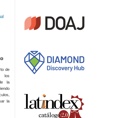
ual
to
rto de
s los
de la
iendo
culos,
sar la