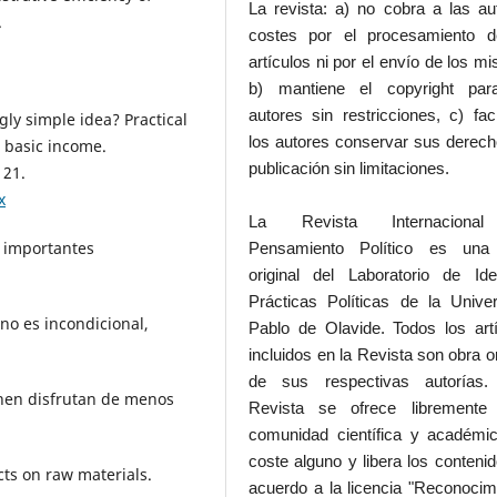
La revista: a) no cobra a las au
.
costes por el procesamiento d
artículos ni por el envío de los m
b) mantiene el copyright par
autores sin restricciones, c) faci
ngly simple idea? Practical
los autores conservar sus derec
l basic income.
publicación sin limitaciones.
121.
x
La Revista Internaciona
n importantes
Pensamiento Político es una
original del Laboratorio de Id
Prácticas Políticas de la Unive
 no es incondicional,
Pablo de Olavide. Todos los art
incluidos en la Revista son obra or
de sus respectivas autorías.
enen disfrutan de menos
Revista se ofrece libremente
comunidad científica y académic
coste alguno y libera los conteni
cts on raw materials.
acuerdo a la licencia "Reconocim