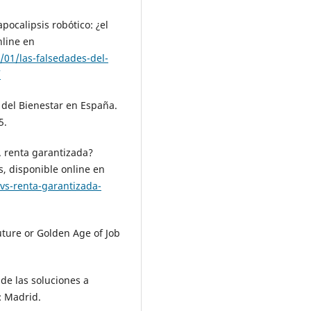
pocalipsis robótico: ¿el
nline en
/01/las-falsedades-del-
/
o del Bienestar en España.
5.
S. renta garantizada?
s, disponible online en
-vs-renta-garantizada-
uture or Golden Age of Job
 de las soluciones a
: Madrid.