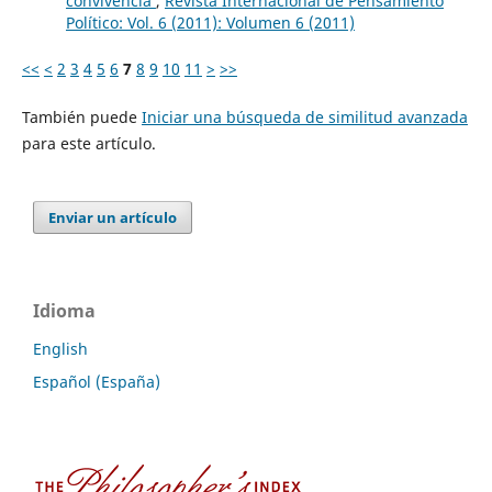
convivencia
,
Revista Internacional de Pensamiento
Político: Vol. 6 (2011): Volumen 6 (2011)
<<
<
2
3
4
5
6
7
8
9
10
11
>
>>
También puede
Iniciar una búsqueda de similitud avanzada
para este artículo.
Enviar un artículo
Idioma
English
Español (España)