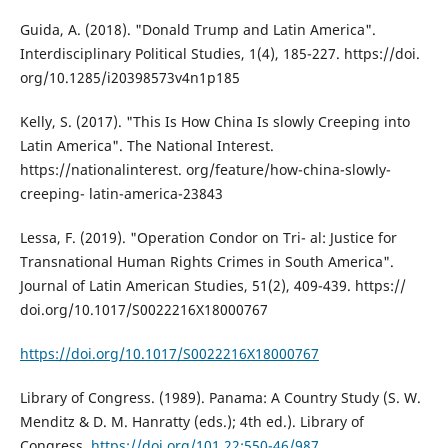
Guida, A. (2018). "Donald Trump and Latin America".
Interdisciplinary Political Studies, 1(4), 185-227. https://doi.
org/10.1285/i20398573v4n1p185
Kelly, S. (2017). "This Is How China Is slowly Creeping into
Latin America". The National Interest.
https://nationalinterest. org/feature/how-china-slowly-
creeping- latin-america-23843
Lessa, F. (2019). "Operation Condor on Tri- al: Justice for
Transnational Human Rights Crimes in South America".
Journal of Latin American Studies, 51(2), 409-439. https://
doi.org/10.1017/S0022216X18000767
https://doi.org/10.1017/S0022216X18000767
Library of Congress. (1989). Panama: A Country Study (S. W.
Menditz & D. M. Hanratty (eds.); 4th ed.). Library of
Congress.
https://doi.org/101.22:550-46/987