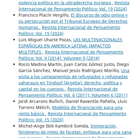
violencia política en la ultraderecha europea
,
Revista
Internacional de Pensamiento Político: Vol. 19 (2024)
Francisco Placín Vergillo,
El discurso de odio online y
su persecución por el Tribunal Europeo de Derechos
Humanos
,
Revista Internacional de Pensamiento
Político: Vol. 19 (2024)
Luis Miguel Uharte Pozas,
LAS MULTINACIONALES
ESPAÑOLAS EN AMERICA LATINA: IMPACTOS
MULTIPLES
,
Revista Internacional de Pensamiento
Político: Vol. 9 (2014): Volumen 9 (2014)
Rocío Medina Martín, Juan Carlos Gómez Justo, Diego
García Sánchez, Manuel Jesús Rodríguez Morillo,
Una
visita a los campamentos de refugiados y refugiadas
saharauis en Tindouf (Argelia): derecho, política y
capital en los cuerpos
,
Revista Internacional de
Pensamiento Político: Vol. 6 (2011): Volumen 6 (2011)
Jordi Arcarons Bullich, Daniel Raventós Pañella, Lluís
Torrens Mèlich,
Modelos de financiación para una
renta básica
,
Revista Internacional de Pensamiento
Político: Vol. 15 (2020)
Michel-Ange Iblè Kambiré Somda,
Inmigración,
fenómeno de miles de facetas: enfoque para una sana