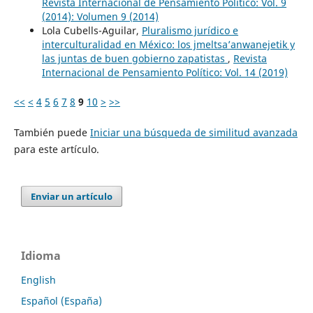
Revista Internacional de Pensamiento Político: Vol. 9
(2014): Volumen 9 (2014)
Lola Cubells-Aguilar,
Pluralismo jurídico e
interculturalidad en México: los jmeltsa’anwanejetik y
las juntas de buen gobierno zapatistas
,
Revista
Internacional de Pensamiento Político: Vol. 14 (2019)
<<
<
4
5
6
7
8
9
10
>
>>
También puede
Iniciar una búsqueda de similitud avanzada
para este artículo.
Enviar un artículo
Idioma
English
Español (España)