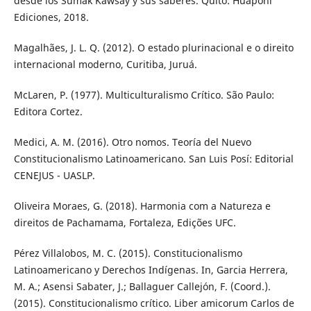
desde los Sumak Kawsay y sus saberes. Quito: Huaponi
Ediciones, 2018.
Magalhães, J. L. Q. (2012). O estado plurinacional e o direito
internacional moderno, Curitiba, Juruá.
McLaren, P. (1977). Multiculturalismo Crítico. São Paulo:
Editora Cortez.
Medici, A. M. (2016). Otro nomos. Teoría del Nuevo
Constitucionalismo Latinoamericano. San Luis Posí: Editorial
CENEJUS - UASLP.
Oliveira Moraes, G. (2018). Harmonia com a Natureza e
direitos de Pachamama, Fortaleza, Edições UFC.
Pérez Villalobos, M. C. (2015). Constitucionalismo
Latinoamericano y Derechos Indígenas. In, Garcia Herrera,
M. A.; Asensi Sabater, J.; Ballaguer Callejón, F. (Coord.).
(2015). Constitucionalismo crítico. Liber amicorum Carlos de