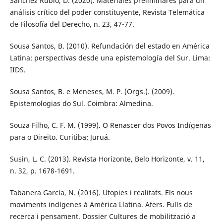
Sánchez Rubio, D. (2020). Materiales preliminares para un
análisis crítico del poder constituyente, Revista Telemática
de Filosofía del Derecho, n. 23, 47-77.
Sousa Santos, B. (2010). Refundación del estado en América
Latina: perspectivas desde una epistemología del Sur. Lima:
IIDS.
Sousa Santos, B. e Meneses, M. P. (Orgs.). (2009).
Epistemologias do Sul. Coimbra: Almedina.
Souza Filho, C. F. M. (1999). O Renascer dos Povos Indígenas
para o Direito. Curitiba: Juruá.
Susin, L. C. (2013). Revista Horizonte, Belo Horizonte, v. 11,
n. 32, p. 1678-1691.
Tabanera García, N. (2016). Utopies i realitats. Els nous
moviments indígenes à Amèrica Llatina. Afers. Fulls de
recerca i pensament. Dossier Cultures de mobilització a