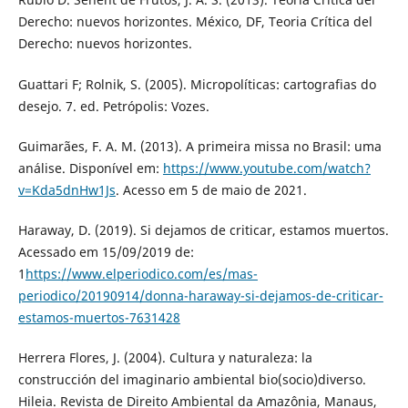
Derecho: nuevos horizontes. México, DF, Teoria Crítica del
Derecho: nuevos horizontes.
Guattari F; Rolnik, S. (2005). Micropolíticas: cartografias do
desejo. 7. ed. Petrópolis: Vozes.
Guimarães, F. A. M. (2013). A primeira missa no Brasil: uma
análise. Disponível em:
https://www.youtube.com/watch?
v=Kda5dnHw1Js
. Acesso em 5 de maio de 2021.
Haraway, D. (2019). Si dejamos de criticar, estamos muertos.
Acessado em 15/09/2019 de:
1
https://www.elperiodico.com/es/mas-
periodico/20190914/donna-haraway-si-dejamos-de-criticar-
estamos-muertos-7631428
Herrera Flores, J. (2004). Cultura y naturaleza: la
construcción del imaginario ambiental bio(socio)diverso.
Hileia. Revista de Direito Ambiental da Amazônia, Manaus,