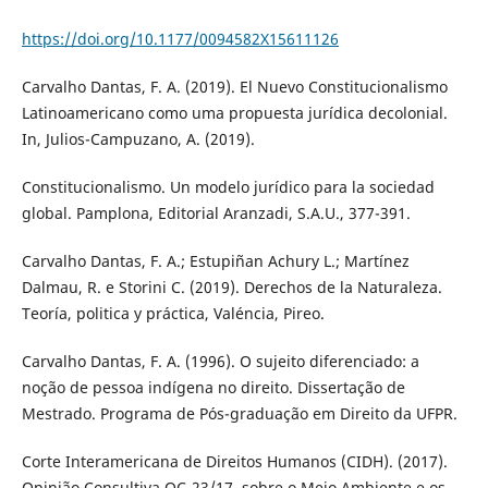
https://doi.org/10.1177/0094582X15611126
Carvalho Dantas, F. A. (2019). El Nuevo Constitucionalismo
Latinoamericano como uma propuesta jurídica decolonial.
In, Julios-Campuzano, A. (2019).
Constitucionalismo. Un modelo jurídico para la sociedad
global. Pamplona, Editorial Aranzadi, S.A.U., 377-391.
Carvalho Dantas, F. A.; Estupiñan Achury L.; Martínez
Dalmau, R. e Storini C. (2019). Derechos de la Naturaleza.
Teoría, politica y práctica, Valéncia, Pireo.
Carvalho Dantas, F. A. (1996). O sujeito diferenciado: a
noção de pessoa indígena no direito. Dissertação de
Mestrado. Programa de Pós-graduação em Direito da UFPR.
Corte Interamericana de Direitos Humanos (CIDH). (2017).
Opinião Consultiva OC-23/17, sobre o Meio Ambiente e os