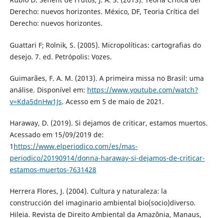
Derecho: nuevos horizontes. México, DF, Teoria Crítica del
Derecho: nuevos horizontes.
Guattari F; Rolnik, S. (2005). Micropolíticas: cartografias do
desejo. 7. ed. Petrópolis: Vozes.
Guimarães, F. A. M. (2013). A primeira missa no Brasil: uma
análise. Disponível em:
https://www.youtube.com/watch?
v=Kda5dnHw1Js
. Acesso em 5 de maio de 2021.
Haraway, D. (2019). Si dejamos de criticar, estamos muertos.
Acessado em 15/09/2019 de:
1
https://www.elperiodico.com/es/mas-
periodico/20190914/donna-haraway-si-dejamos-de-criticar-
estamos-muertos-7631428
Herrera Flores, J. (2004). Cultura y naturaleza: la
construcción del imaginario ambiental bio(socio)diverso.
Hileia. Revista de Direito Ambiental da Amazônia, Manaus,