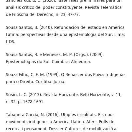
Sánchez Rubio, D. (2020). Materiales preliminares para un
análisis crítico del poder constituyente, Revista Telemática
de Filosofía del Derecho, n. 23, 47-77.
Sousa Santos, B. (2010). Refundación del estado en América
Latina: perspectivas desde una epistemología del Sur. Lima:
IIDS.
Sousa Santos, B. e Meneses, M. P. (Orgs.). (2009).
Epistemologias do Sul. Coimbra: Almedina.
Souza Filho, C. F. M. (1999). O Renascer dos Povos Indígenas
para o Direito. Curitiba: Juruá.
Susin, L. C. (2013). Revista Horizonte, Belo Horizonte, v. 11,
n. 32, p. 1678-1691.
Tabanera García, N. (2016). Utopies i realitats. Els nous
moviments indígenes à Amèrica Llatina. Afers. Fulls de
recerca i pensament. Dossier Cultures de mobilització a