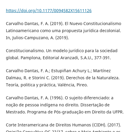
https://doi.org/10.1177/0094582X15611126
Carvalho Dantas, F. A. (2019). El Nuevo Constitucionalismo
Latinoamericano como uma propuesta jurídica decolonial.
In, Julios-Campuzano, A. (2019).
Constitucionalismo. Un modelo jurídico para la sociedad
global. Pamplona, Editorial Aranzadi, S.A.U., 377-391.
Carvalho Dantas, F. A.; Estupiñan Achury L.; Martínez
Dalmau, R. e Storini C. (2019). Derechos de la Naturaleza.
Teoría, politica y práctica, Valéncia, Pireo.
Carvalho Dantas, F. A. (1996). O sujeito diferenciado: a
noção de pessoa indígena no direito. Dissertação de
Mestrado. Programa de Pós-graduação em Direito da UFPR.
Corte Interamericana de Direitos Humanos (CIDH). (2017).
Opinião Consultiva OC-23/17, sobre o Meio Ambiente e os