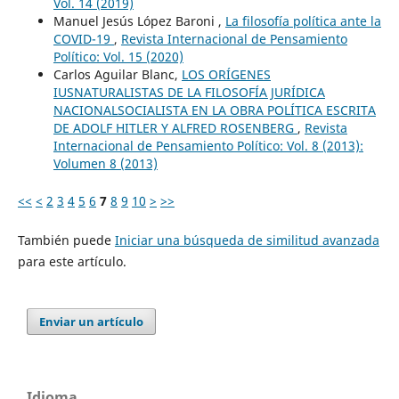
Vol. 14 (2019)
Manuel Jesús López Baroni ,
La filosofía política ante la
COVID-19
,
Revista Internacional de Pensamiento
Político: Vol. 15 (2020)
Carlos Aguilar Blanc,
LOS ORÍGENES
IUSNATURALISTAS DE LA FILOSOFÍA JURÍDICA
NACIONALSOCIALISTA EN LA OBRA POLÍTICA ESCRITA
DE ADOLF HITLER Y ALFRED ROSENBERG
,
Revista
Internacional de Pensamiento Político: Vol. 8 (2013):
Volumen 8 (2013)
<<
<
2
3
4
5
6
7
8
9
10
>
>>
También puede
Iniciar una búsqueda de similitud avanzada
para este artículo.
Enviar un artículo
Idioma