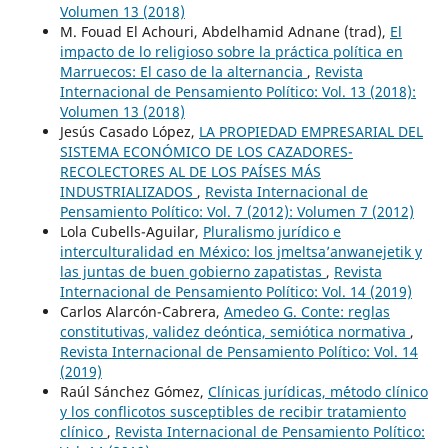
Volumen 13 (2018)
M. Fouad El Achouri, Abdelhamid Adnane (trad),
El
impacto de lo religioso sobre la práctica política en
Marruecos: El caso de la alternancia
,
Revista
Internacional de Pensamiento Político: Vol. 13 (2018):
Volumen 13 (2018)
Jesús Casado López,
LA PROPIEDAD EMPRESARIAL DEL
SISTEMA ECONÓMICO DE LOS CAZADORES-
RECOLECTORES AL DE LOS PAÍSES MÁS
INDUSTRIALIZADOS
,
Revista Internacional de
Pensamiento Político: Vol. 7 (2012): Volumen 7 (2012)
Lola Cubells-Aguilar,
Pluralismo jurídico e
interculturalidad en México: los jmeltsa’anwanejetik y
las juntas de buen gobierno zapatistas
,
Revista
Internacional de Pensamiento Político: Vol. 14 (2019)
Carlos Alarcón-Cabrera,
Amedeo G. Conte: reglas
constitutivas, validez deóntica, semiótica normativa
,
Revista Internacional de Pensamiento Político: Vol. 14
(2019)
Raúl Sánchez Gómez,
Clínicas jurídicas, m´étodo clínico
y los conflicotos susceptibles de recibir tratamiento
clínico
,
Revista Internacional de Pensamiento Político: