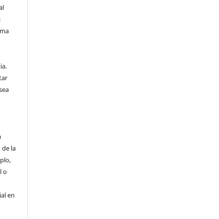
al
s
sma
n
ia.
tar
sea
a
 de la
plo,
l o
ial en