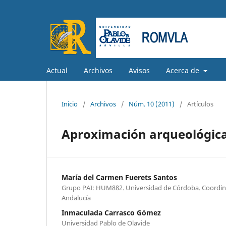
Actual
Archivos
Avisos
Acerca de
Inicio
/
Archivos
/
Núm. 10 (2011)
/
Artículos
Aproximación arqueológica
María del Carmen Fuerets Santos
Grupo PAI: HUM882. Universidad de Córdoba. Coordina
Andalucía
Inmaculada Carrasco Gómez
Universidad Pablo de Olavide