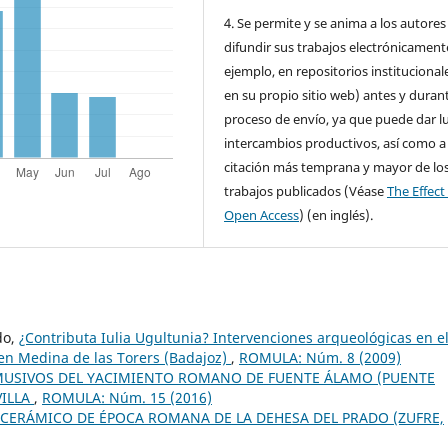
4. Se permite y se anima a los autores
difundir sus trabajos electrónicament
ejemplo, en repositorios institucional
en su propio sitio web) antes y durant
proceso de envío, ya que puede dar l
intercambios productivos, así como a
citación más temprana y mayor de lo
trabajos publicados (Véase
The Effect
Open Access
) (en inglés).
do,
¿Contributa Iulia Ugultunia? Intervenciones arqueológicas en e
 en Medina de las Torers (Badajoz)
,
ROMULA: Núm. 8 (2009)
USIVOS DEL YACIMIENTO ROMANO DE FUENTE ÁLAMO (PUENTE
VILLA
,
ROMULA: Núm. 15 (2016)
CERÁMICO DE ÉPOCA ROMANA DE LA DEHESA DEL PRADO (ZUFRE,