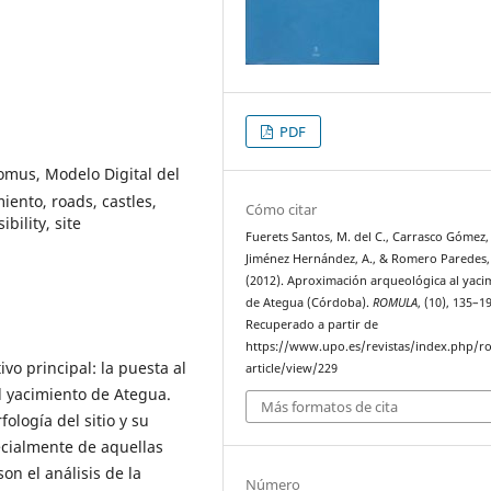
PDF
domus, Modelo Digital del
iento, roads, castles,
Cómo citar
bility, site
Fuerets Santos, M. del C., Carrasco Gómez, 
Jiménez Hernández, A., & Romero Paredes,
(2012). Aproximación arqueológica al yaci
de Ategua (Córdoba).
ROMULA
, (10), 135–1
Recuperado a partir de
https://www.upo.es/revistas/index.php/r
ivo principal: la puesta al
article/view/229
l yacimiento de Ategua.
Más formatos de cita
ología del sitio y su
ecialmente de aquellas
on el análisis de la
Número