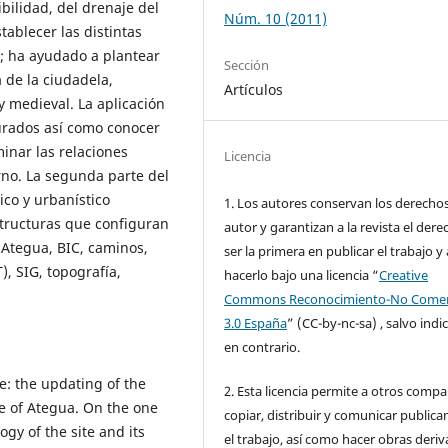
ibilidad, del drenaje del
Núm. 10 (2011)
stablecer las distintas
; ha ayudado a plantear
Sección
 de la ciudadela,
Artículos
medieval. La aplicación
urados así como conocer
minar las relaciones
Licencia
rno. La segunda parte del
ico y urbanístico
1. Los autores conservan los derecho
estructuras que configuran
autor y garantizan a la revista el dere
: Ategua, BIC, caminos,
ser la primera en publicar el trabajo y 
), SIG, topografía,
hacerlo bajo una licencia “
Creative
Commons Reconocimiento-No Comer
3.0 España
” (CC-by-nc-sa) , salvo indi
en contrario.
e: the updating of the
2. Esta licencia permite a otros compar
te of Ategua. On the one
copiar, distribuir y comunicar public
y of the site and its
el trabajo, así como hacer obras deri