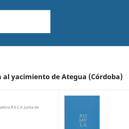
 al yacimiento de Ategua (Córdoba)
dora R.E.C.A. Junta de