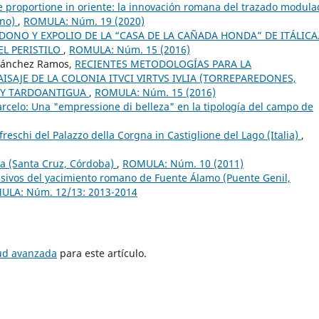
 proportione in oriente: la innovación romana del trazado modula
ano)
,
ROMULA: Núm. 19 (2020)
ONO Y EXPOLIO DE LA “CASA DE LA CAÑADA HONDA” DE ITÁLICA.
EL PERISTILO
,
ROMULA: Núm. 15 (2016)
 Sánchez Ramos,
RECIENTES METODOLOGÍAS PARA LA
SAJE DE LA COLONIA ITVCI VIRTVS IVLIA (TORREPAREDONES,
 Y TARDOANTIGUA
,
ROMULA: Núm. 15 (2016)
arcelo: Una "empressione di belleza" en la tipología del campo de
freschi del Palazzo della Corgna in Castiglione del Lago (Italia)
,
a (Santa Cruz, Córdoba)
,
ROMULA: Núm. 10 (2011)
ivos del yacimiento romano de Fuente Álamo (Puente Genil,
ULA: Núm. 12/13: 2013-2014
tud avanzada
para este artículo.