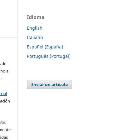
Idioma
English
Italiano
Español (España)
Português (Portugal)
s de
cho a
a
Enviar un artículo
cial
cación
tir,
amente
vadas