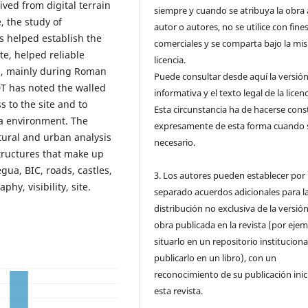
ived from digital terrain
siempre y cuando se atribuya la obra 
, the study of
autor o autores, no se utilice con fine
has helped establish the
comerciales y se comparta bajo la mi
te, helped reliable
licencia.
el, mainly during Roman
Puede consultar desde aquí la versió
T has noted the walled
informativa y el texto legal de la licenc
s to the site and to
Esta circunstancia ha de hacerse cons
ua environment. The
expresamente de esta forma cuando 
tural and urban analysis
necesario.
structures that make up
ua, BIC, roads, castles,
3. Los autores pueden establecer por
hy, visibility, site.
separado acuerdos adicionales para l
distribución no exclusiva de la versión
obra publicada en la revista (por ejem
situarlo en un repositorio instituciona
publicarlo en un libro), con un
reconocimiento de su publicación inic
esta revista.