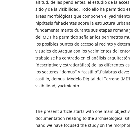
altitud, de las pendientes, el estudio de la acces
sitio y de la visibilidad. Todo ello ha permitido e
áreas morfológicas que componen el yacimiento
hipótesis fehacientes sobre la estructura urbana
fundamentalmente durante sus etapas romana y 
del MDT ha permitido señalar los perímetros m
los posibles puntos de acceso al recinto y deter
visuales de Ategua con los yacimientos del ento
trabajo se ha centrado en el análisis arquitectón
(descriptivo y estratigráfico) de las diferentes 
los sectores “domus” y “castillo”.Palabras clave
castillo, domus, Modelo Digital del Terreno (MDT
visibilidad, yacimiento
-----------------------------------------------------------------
The present article starts with one main objectiv
documentation relating to the archaeological si
hand we have focused the study on the morpholog