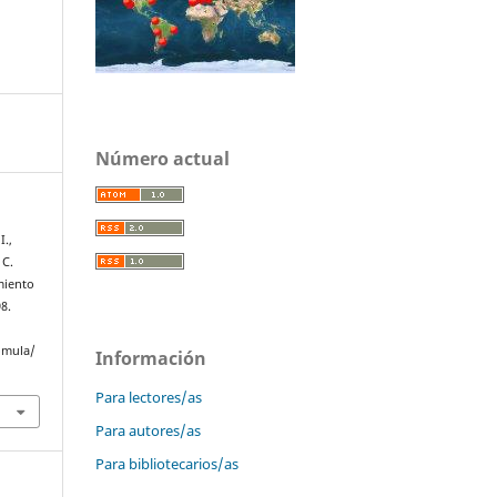
Número actual
I.,
 C.
miento
98.
omula/
Información
Para lectores/as
Para autores/as
Para bibliotecarios/as