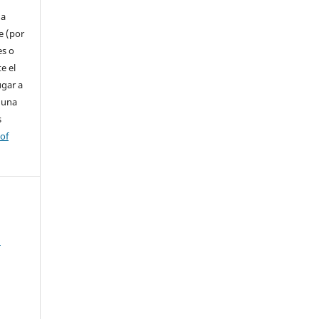
 a
e (por
es o
e el
ugar a
 una
s
 of
l