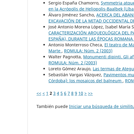
Sergio España Chamorro,
Symmetria atque
en la Acrópolis de Heliopolis-Baalbek (Líb
Álvaro Jiménez Sancho,
ACERCA DEL ABAND
EXCAVACIÓN DE LA MITAD OCCIDENTAL D
José Antonio Morena López, Isabel María
CARACTERIZACIÓN ARQUEOLÓGICA DEL PAI
ESPAÑA), DURANTE LAS ÉPOCAS ROMANA
Antonio Monterroso Checa,
El teatro de M
Marte
,
ROMULA: Núm. 2 (2003)
Walter Pagnotta,
Monumenti dipinti. Gli af
ROMULA: Núm. 2 (2003)
Loreto Gómez Araujo,
Las termas de Ategu
Sebastián Vargas Vázquez,
Pavimentos mus
Córdoba): los mosaicos del balneum
,
ROM
<<
<
1
2
3
4
5
6
7
8
9
10
>
>>
También puede
Iniciar una búsqueda de simili