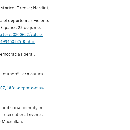
 storico. Firenze: Nardini.
o: el deporte más violento
Español, 22 de junio.
rtes/20200622/calcio-
a/499450525_0.html
democracia liberal.
del mundo" Tecnicatura
/07/18/el-deporte-mas-
 and social identity in
n international events,
e Macmillan.