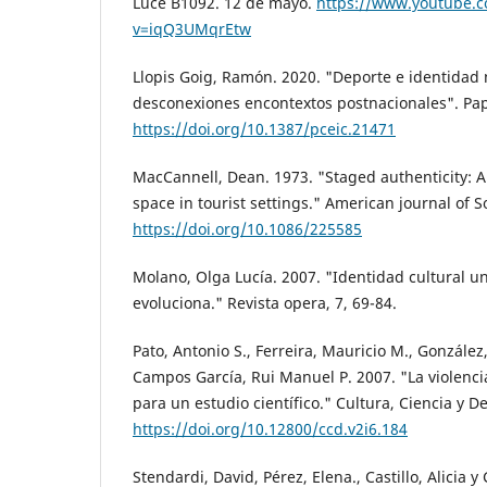
Luce B1092. 12 de mayo.
https://www.youtube.
v=iqQ3UMqrEtw
Llopis Goig, Ramón. 2020. "Deporte e identidad n
desconexiones encontextos postnacionales". Pape
https://doi.org/10.1387/pceic.21471
MacCannell, Dean. 1973. "Staged authenticity: 
space in tourist settings." American journal of S
https://doi.org/10.1086/225585
Molano, Olga Lucía. 2007. "Identidad cultural u
evoluciona." Revista opera, 7, 69-84.
Pato, Antonio S., Ferreira, Mauricio M., González
Campos García, Rui Manuel P. 2007. "La violenci
para un estudio científico." Cultura, Ciencia y De
https://doi.org/10.12800/ccd.v2i6.184
Stendardi, David, Pérez, Elena., Castillo, Alicia y 