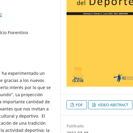
52
lcio Fiorentino
o” ha experimentado un
e gracias a los nuevos
rto interés por lo que se
mundo”. La proyección
na importante cantidad de
PDF
VIDEO-ABSTRACT
evantes que nos invitan a
ultural y deportivo. El
cación de una tradición
Publicado
a actividad deportiva: la