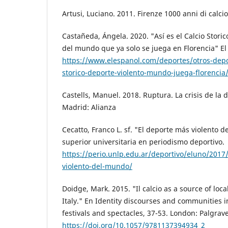
Artusi, Luciano. 2011. Firenze 1000 anni di calcio
Castañeda, Ángela. 2020. "Así es el Calcio Storic
del mundo que ya solo se juega en Florencia" El 
https://www.elespanol.com/deportes/otros-depo
storico-deporte-violento-mundo-juega-florenci
Castells, Manuel. 2018. Ruptura. La crisis de la 
Madrid: Alianza
Cecatto, Franco L. sf. "El deporte más violento 
superior universitaria en periodismo deportivo.
https://perio.unlp.edu.ar/deportivo/eluno/2017
violento-del-mundo/
Doidge, Mark. 2015. "Il calcio as a source of local
Italy." En Identity discourses and communities i
festivals and spectacles, 37-53. London: Palgrav
https://doi.org/10.1057/9781137394934_2