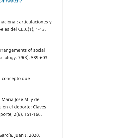
com/watch?
acional: articulaciones y
les del CEIC(1), 1-13.
Arrangements of social
ociology, 79(3), 589-603.
n concepto que
, María José M. y de
a en el deporte: Claves
porte, 2(6), 151-166.
García, Juan I. 2020.