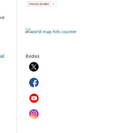
rdi
Redes
ual