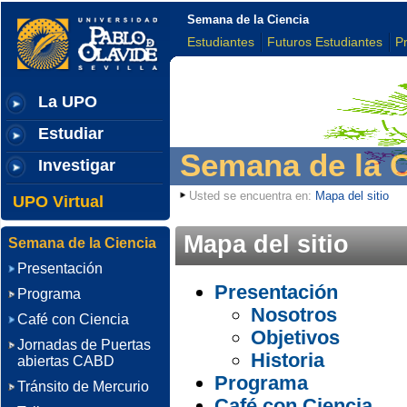
Semana de la Ciencia
Estudiantes
Futuros Estudiantes
P
La UPO
Estudiar
Semana de la 
Investigar
Usted se encuentra en:
Mapa del sitio
UPO Virtual
Mapa del sitio
Semana de la Ciencia
Presentación
Presentación
Programa
Nosotros
Café con Ciencia
Objetivos
Jornadas de Puertas
Historia
abiertas CABD
Programa
Tránsito de Mercurio
Café con Ciencia