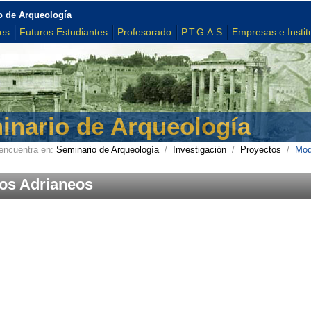
o de Arqueología
tes
Futuros Estudiantes
Profesorado
P.T.G.A.S
Empresas e Instit
inario de Arqueología
encuentra en:
Seminario de Arqueología
/
Investigación
/
Proyectos
/
Mod
os Adrianeos