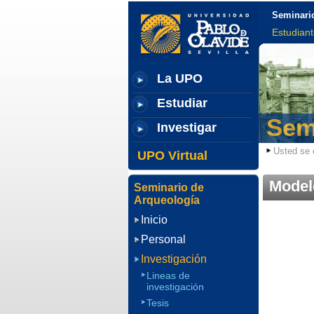
Seminari
Estudian
La UPO
Estudiar
Sem
Investigar
Usted se 
UPO Virtual
Model
Seminario de
Arqueología
Inicio
Personal
Investigación
Lineas de
investigación
Tesis