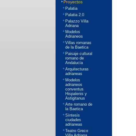
Proyectos
Palatia
Palatia 2.0
Palazzo Villa
Adriana
Modelos
Adrianeos
Villas romanas
de la Baetica
Paisaje cultural
romano de
Andalucía
Arquitecturas
adrianeas
Modelos
adrianeos
conventus
Hispalenis y
Astigitanus
Arte romano de
la Baetica
Síntesis
ciudades
adrianeas
Teatro Greco
Villa Adriana