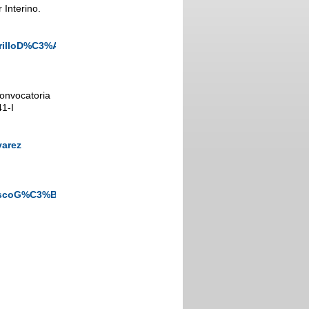
 Interino.
rrilloD%C3%ADazPin%C3%A9s
convocatoria
1-I
varez
rascoG%C3%B3mez