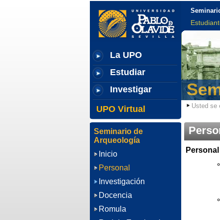
Seminari
Estudian
La UPO
Estudiar
Sem
Investigar
Usted se 
UPO Virtual
Perso
Seminario de
Arqueología
Personal
Inicio
Personal
Investigación
Docencia
Romula