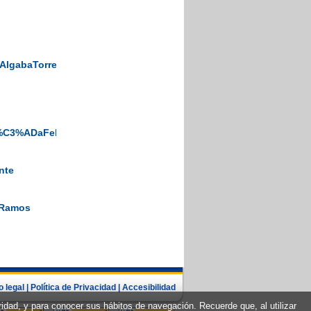
AlgabaTorrealba
r%C3%ADaFelipeColodrero
nte
zRamos
o legal
|
Política de Privacidad
|
Accesibilidad
uridad, y para conocer sus hábitos de navegación. Recuerde que, al utilizar