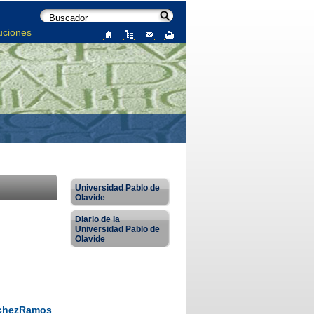
uciones
Universidad Pablo de
Olavide
Diario de la
Universidad Pablo de
Olavide
nchezRamos