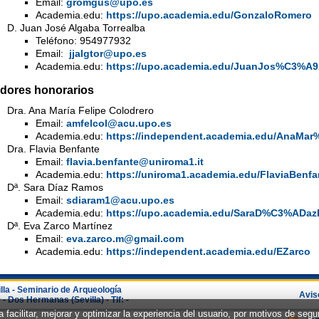
Email:
gromgus@upo.es
Academia.edu:
https://upo.academia.edu/GonzaloRomero
D. Juan José Algaba Torrealba
Teléfono: 954977932
Email:
jjalgtor@upo.es
Academia.edu:
https://upo.academia.edu/JuanJos%C3%A9
dores honorarios
Dra. Ana María Felipe Colodrero
Email:
amfelcol@acu.upo.es
Academia.edu:
https://independent.academia.edu/AnaMa
Dra. Flavia Benfante
Email:
flavia.benfante@uniroma1.it
Academia.edu:
https://uniroma1.academia.edu/FlaviaBenfa
Dª. Sara Díaz Ramos
Email:
sdiaram1@acu.upo.es
Academia.edu:
https://upo.academia.edu/SaraD%C3%ADa
Dª. Eva Zarco Martínez
Email:
eva.zarco.m@gmail.com
Academia.edu:
https://independent.academia.edu/EZarco
lla - Seminario de Arqueología
Avis
 Dos Hermanas (Sevilla) - Tlf: -
 facilitar, mejorar y optimizar la experiencia del usuario, por motivos de seg