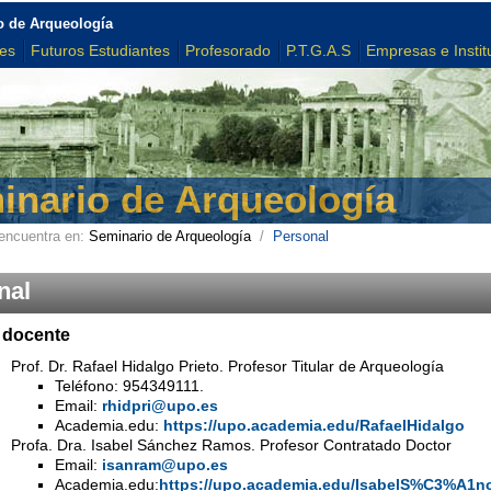
o de Arqueología
tes
Futuros Estudiantes
Profesorado
P.T.G.A.S
Empresas e Instit
inario de Arqueología
encuentra en:
Seminario de Arqueología
/
Personal
nal
 docente
Prof. Dr. Rafael Hidalgo Prieto. Profesor Titular de Arqueología
Teléfono: 954349111.
Email:
rhidpri@upo.es
Academia.edu:
https://upo.academia.edu/RafaelHidalgo
Profa. Dra. Isabel Sánchez Ramos. Profesor Contratado Doctor
Email:
isanram@upo.es
Academia.edu:
https://upo.academia.edu/IsabelS%C3%A1