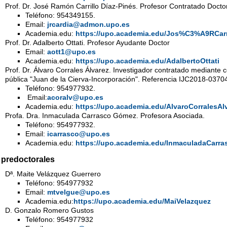
Prof. Dr. José Ramón Carrillo Díaz-Pinés. Profesor Contratado Doctor
Teléfono: 954349155.
Email:
jrcardia@admon.upo.es
Academia.edu:
https://upo.academia.edu/Jos%C3%A9RCa
Prof. Dr. Adalberto Ottati. Profesor Ayudante Doctor
Email:
aott1@upo.es
Academia.edu:
https://upo.academia.edu/AdalbertoOttati
Prof. Dr. Álvaro Corrales Álvarez. Investigador contratado mediante 
pública "Juan de la Cierva-Incorporación". Referencia IJC2018-03704
Teléfono: 954977932.
Email:
acoralv@upo.es
Academia.edu:
https://upo.academia.edu/AlvaroCorralesAl
Profa. Dra. Inmaculada Carrasco Gómez. Profesora Asociada.
Teléfono: 954977932.
Email:
icarrasco@upo.es
Academia.edu:
https://upo.academia.edu/InmaculadaCar
 predoctorales
Dª. Maite Velázquez Guerrero
Teléfono: 954977932
Email:
mtvelgue@upo.es
Academia.edu:
https://upo.academia.edu/MaiVelazquez
D. Gonzalo Romero Gustos
Teléfono: 954977932