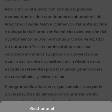
Para concluir el evento han tomado la palabra
representantes de las entidades colaboradoras del
Programa Olavide Alumni: Carmen Gil, teniente alcalde
y delegada de Promoción Económica e Innovación del
Ayuntamiento de Dos Hermanas; y Carlos Pérez, CEO
de Naturanda Turismo Ambiental, quienes han
coincidido en reiterar su apoyo a un proyecto que
muestra el talento universitario de la Olavide y que
establece referentes para las nuevas generaciones
de universitarios y universitarias.
El programa Olavide Alumni, que cumple su segundo
aniversario, ha sido definido como un instrumento
para reavivar y fortalecer los vínculos que unen a los
Gestionar el
egresados y egresadas y es fruto del compromiso