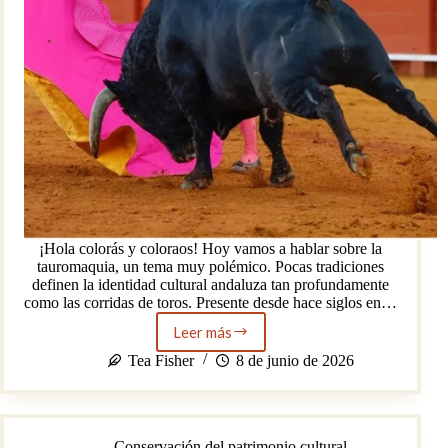
¡Hola colorás y coloraos! Hoy vamos a hablar sobre la
tauromaquia, un tema muy polémico. Pocas tradiciones
definen la identidad cultural andaluza tan profundamente
como las corridas de toros. Presente desde hace siglos en…
Leer más
La
tauromaquia
Tea Fisher
8 de junio de 2026
sigue
dividiendo
la
opinión
Conservación del patrimonio cultural
pública