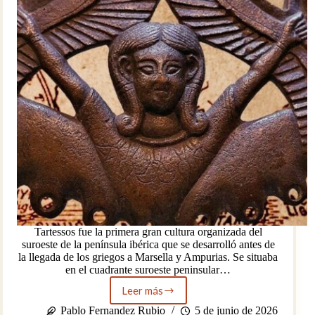
Tartessos fue la primera gran cultura organizada del
suroeste de la península ibérica que se desarrolló antes de
la llegada de los griegos a Marsella y Ampurias. Se situaba
en el cuadrante suroeste peninsular…
Leer más
Tartessos:
mito,
Pablo Fernandez Rubio
5 de junio de 2026