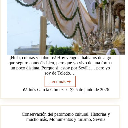
¡Hola, colorás y coloraos! Hoy vengo a hablaros de algo
que seguro conocéis bien, pero que yo vivo de una forma
un poco distinta. Porque sí, estoy por Sevilla… pero yo
soy de Toledo.…
Leer más
Del
silencio
Inés García Gómez
5 de junio de 2026
de
Toledo
a
la
Conservación del patrimonio cultural
,
Historias y
alegría
mucho más
,
Monumentos y turismo
,
Sevilla
andaluza:
tres