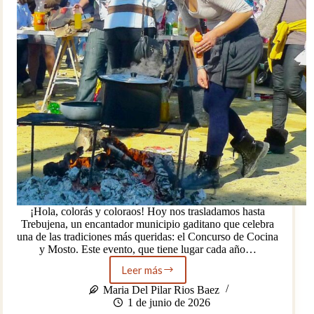
¡Hola, colorás y coloraos! Hoy nos trasladamos hasta
Trebujena, un encantador municipio gaditano que celebra
una de las tradiciones más queridas: el Concurso de Cocina
y Mosto. Este evento, que tiene lugar cada año…
Leer más
El
guiso
Maria Del Pilar Rios Baez
de
1 de junio de 2026
los