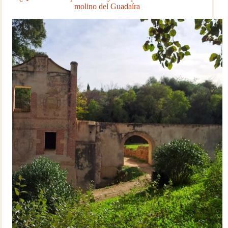
exposiciones
molino del Guadaíra
cambiantes