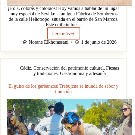
¡Hola, colorás y coloraos! Hoy vamos a hablar de un lugar
muy especial de Sevilla: la antigua Fábrica de Sombreros
de la calle Heliotropo, situada en el barrio de San Marcos.
Este edificio fue…
Leer más
La
transformación
Norane Elkhorassani
1 de junio de 2026
de
la
antigua
Fábrica
Cádiz
,
Conservación del patrimonio cultural
,
Fiestas
de
y tradiciones
,
Gastronomía y artesanía
Sombreros
de
Sevilla
El guiso de los garbanzos: Trebujena se inunda de sabor y
tradición