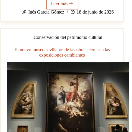
Leer más
El
papel
Inés García Gómez
18 de junio de 2026
de
las
abuelas
en
Conservación del patrimonio cultural
la
conservación
del
El nuevo museo sevillano: de las obras eternas a las
patrimonio
exposiciones cambiantes
gastronómico