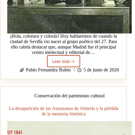
¡Hola, coloraos y colorás! Hoy hablaremos de cuando la
ciudad de Sevilla vio nacer al grupo poético del 27. Para
ello cabría destacar que, aunque Madrid fue el principal
centro intelectual y editorial de…
Leer más
La
huella
Pablo Fernandez Rubio
5 de junio de 2026
de
Sevilla
en
la
Conservación del patrimonio cultural
Generación
del
27
La desaparición de las Atarazanas de Almería y la pérdida
de la memoria histórica