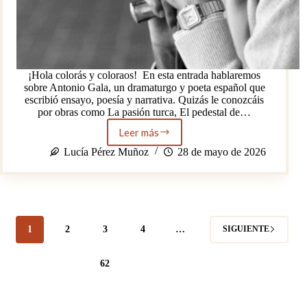
¡Hola colorás y coloraos! En esta entrada hablaremos
sobre Antonio Gala, un dramaturgo y poeta español que
escribió ensayo, poesía y narrativa. Quizás le conozcáis
por obras como La pasión turca, El pedestal de…
Leer más
Antonio
Gala
Lucía Pérez Muñoz
28 de mayo de 2026
y
la
cultura
andaluza
1
2
3
4
…
SIGUIENTE
62