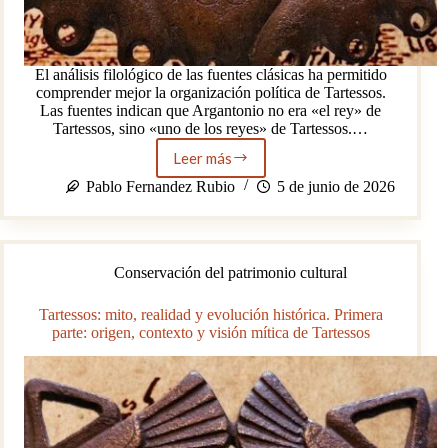
El análisis filológico de las fuentes clásicas ha permitido
comprender mejor la organización política de Tartessos.
Las fuentes indican que Argantonio no era «el rey» de
Tartessos, sino «uno de los reyes» de Tartessos.…
Leer más
Tartessos:
mito,
Pablo Fernandez Rubio
5 de junio de 2026
realidad
y
evolución
histórica.
Conservación del patrimonio cultural
Segunda
parte:
organización,
Tartessos: mito, realidad y evolución histórica. Primera
influencia
parte: origen, contexto y visión mítica de Tartessos
fenicia
y
desaparición
de
Tartessos