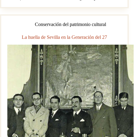
realidad
y
evolución
histórica.
Conservación del patrimonio cultural
Primera
parte:
origen,
La huella de Sevilla en la Generación del 27
contexto
y
visión
mítica
de
Tartessos