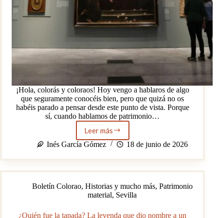
¡Hola, colorás y coloraos! Hoy vengo a hablaros de algo
que seguramente conocéis bien, pero que quizá no os
habéis parado a pensar desde este punto de vista. Porque
sí, cuando hablamos de patrimonio…
Leer más
El
nuevo
Inés García Gómez
18 de junio de 2026
museo
sevillano:
de
las
Boletín Colorao
,
Historias y mucho más
,
Patrimonio
obras
material
,
Sevilla
eternas
a
las
¿Quién fue la tapada? La leyenda que dio nombre a un