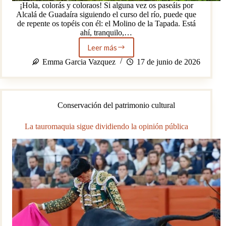
¡Hola, colorás y coloraos! Si alguna vez os paseáis por
Alcalá de Guadaíra siguiendo el curso del río, puede que
de repente os topéis con él: el Molino de la Tapada. Está
ahí, tranquilo,…
Leer más
¿Quién
fue
Emma Garcia Vazquez
17 de junio de 2026
la
tapada?
La
leyenda
Conservación del patrimonio cultural
que
dio
nombre
La tauromaquia sigue dividiendo la opinión pública
a
un
molino
del
Guadaíra