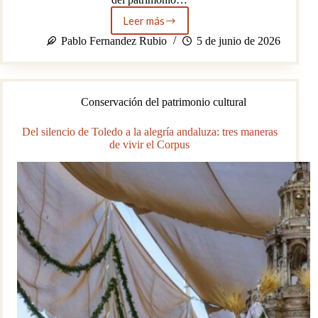
Leer más
La
desaparición
Pablo Fernandez Rubio
5 de junio de 2026
de
las
Atarazanas
de
Conservación del patrimonio cultural
Almería
y
la
Del silencio de Toledo a la alegría andaluza: tres maneras
pérdida
de vivir el Corpus
de
la
memoria
histórica